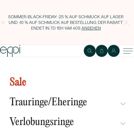
SOMMER-BLACK-FRIDAY: -25 % AUF SCHMUCK AUF LAGER
UND -10 % AUF SCHMUCK AUF BESTELLUNG. DER RABATT
ENDET IN
7D 15H 14M 40S
ANSEHEN
Ring aus Roségold mit Turmalin
und Diamanten Julien
Sale
Trauringe/Eheringe
NICHT ÜBERSEHEN
Verlobungsringe
NEUHEITEN
NICHT ÜBERSEHEN