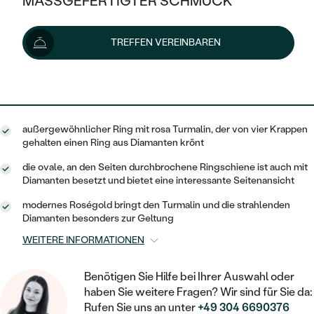
MASSGEFERTIGTER SCHMUCK
von 1 484 €
SILBER
MIT MEHREREN DIAMANTEN
NACH STYL
GOLD
AUSVERKAUF
AUSVERKAUF
Lieferoptionen
TREFFEN VEREINBAREN
PLATIN
KLASSISCH
HALO
SILBER
WENN SCHMUCK HILFT
NACH MATERIAL
MINIMALISTISCHE
1 336 €
mit dem Code
SUN10
.
DREI STEINE
PLATIN
NACH STYL
GOLD
NACH TYP
MEMOIRE
OHRSTECKER
VINTAGE
außergewöhnlicher Ring mit rosa Turmalin, der von vier Krappen
OHRRINGE
SILBER
NACH STYL
gehalten einen Ring aus Diamanten krönt
V-FORM
CREOLEN
IM SET
SOLITÄR
RINGE
die ovale, an den Seiten durchbrochene Ringschiene ist auch mit
PLATIN
Diamanten besetzt und bietet eine interessante Seitenansicht
VINTAGE
MINIMALISTISCHE
AUSSERGEWÖHNLICH
ZUR GEBURT EINES KINDES
ANHÄNGER / KETTEN
modernes Roségold bringt den Turmalin und die strahlenden
AUSSERGEWÖHNLICHE
NACH STYL
Diamanten besonders zur Geltung
OHRHÄNGER
PERSONALISIERT
ARMBÄNDER
GESTALTE EINEN RING
WEITERE INFORMATIONEN
MEMOIRE
GEHÄMMERTE
SOLITÄR
WÄHLE EINEN RING
MIT STERNZEICHEN
SCHMUCKSET
Benötigen Sie Hilfe bei Ihrer Auswahl oder
MINIMALISTISCHE
VON HAND GRAVIERTE
HERZ
haben Sie weitere Fragen? Wir sind für Sie da:
DIAMANTEN ZUM EINFASSEN
MINIMALISTISCH
HERRENSCHMUCK
Rufen Sie uns an unter
+49 304 6690376