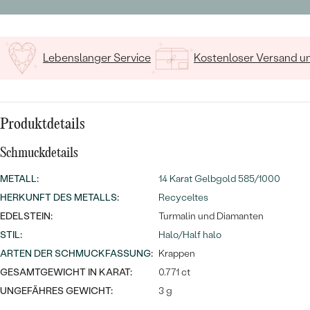
MIT SALT AND PEPPER DIAMANTEN
LUXURIÖSE
15
/ 15 ZEICHEN
PREISWERTE
EDELSTEINSCHMUCK
Meistverkaufte
MIT EDELSTEIN
LUXURIÖSE
Lebenslanger Service
Kostenloser Versand 
SCHMUCK MIT LAB GROWN
Eheringe
DIAMANTEN
NACH MATERIAL
GOLD
PERLENSCHMUCK
Produktdetails
ANSCHAUEN
PLATIN
Schmuckdetails
NACH STYL
SILBER
METALL
:
14 Karat Gelbgold 585/1000
PERSONALISIERT
HERKUNFT DES METALLS
:
Recyceltes
EDELSTEIN:
Turmalin und Diamanten
SYMBOLISCH
STIL
:
Halo/Half halo
MINIMALISTISCH
ARTEN DER SCHMUCKFASSUNG
:
Krappen
GESAMTGEWICHT IN KARAT:
0.771 ct
NACH ANLASS
UNGEFÄHRES GEWICHT:
3 g