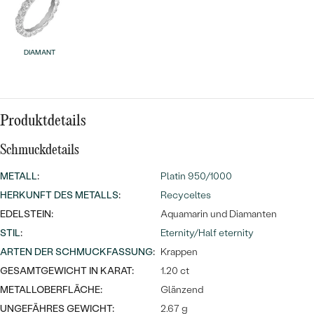
MIT SALT AND PEPPER DIAMANTEN
LUXURIÖSE
PREISWERTE
EDELSTEINSCHMUCK
Meistverkaufte
MIT EDELSTEIN
DIAMANT
LUXURIÖSE
SCHMUCK MIT LAB GROWN
Eheringe
DIAMANTEN
NACH MATERIAL
GOLD
PERLENSCHMUCK
Produktdetails
ANSCHAUEN
PLATIN
Schmuckdetails
NACH STYL
SILBER
METALL
:
Platin 950/1000
PERSONALISIERT
HERKUNFT DES METALLS
:
Recyceltes
EDELSTEIN:
Aquamarin und Diamanten
SYMBOLISCH
STIL
:
Eternity/Half eternity
ARTEN DER SCHMUCKFASSUNG
:
Krappen
MINIMALISTISCH
GESAMTGEWICHT IN KARAT:
1.20 ct
NACH ANLASS
METALLOBERFLÄCHE:
Glänzend
UNGEFÄHRES GEWICHT:
2.67 g