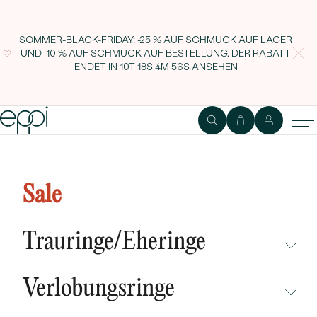
SOMMER-BLACK-FRIDAY: -25 % AUF SCHMUCK AUF LAGER
UND -10 % AUF SCHMUCK AUF BESTELLUNG. DER RABATT
ENDET IN
10T 18S 4M 56S
ANSEHEN
Platin Memoire Ring mit
Aquamarinen und Diamanten
Sale
Sykes
Trauringe/Eheringe
NICHT ÜBERSEHEN
Verlobungsringe
NEUHEITEN
NICHT ÜBERSEHEN