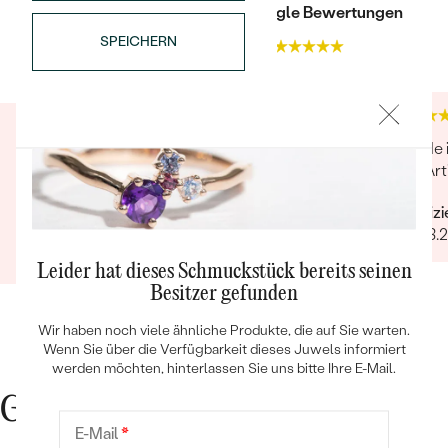
FORM:
Rund
Trusted shop Bewertungen
Google Bewertungen
REINHEIT:
SI1
SPEICHERN
4.9
4.9
FARBE:
G-H
HERKUNFT:
Natürlich
Super Qualität, schnelle kostenfreie und
Kunde 
sichere Lieferung. Kundenkontakt sehr
der Art
Bestseller
freundlich!
Verifiz
Verifizierter Kunde
09.03.
06.03.2022
Leider hat dieses Schmuckstück bereits seinen
ANSEHEN
Besitzer gefunden
Wir haben noch viele ähnliche Produkte, die auf Sie warten.
Wenn Sie über die Verfügbarkeit dieses Juwels informiert
werden möchten, hinterlassen Sie uns bitte Ihre E-Mail.
Gute Gründe für Eppi
E-Mail
*