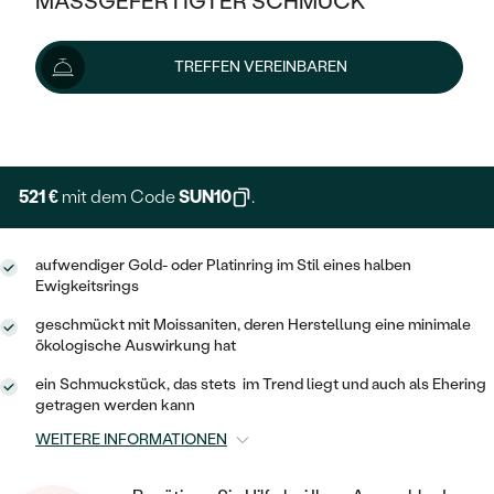
MASSGEFERTIGTER SCHMUCK
579 €
SILBER
MIT MEHREREN DIAMANTEN
NACH STYL
GOLD
AUSVERKAUF
AUSVERKAUF
Lieferoptionen
TREFFEN VEREINBAREN
PLATIN
KLASSISCH
HALO
SILBER
WENN SCHMUCK HILFT
NACH MATERIAL
+ 145 €
EXPRESSHERSTELLUNG
MINIMALISTISCHE
DREI STEINE
PLATIN
NACH STYL
GOLD
NACH TYP
MEMOIRE
OHRSTECKER
VINTAGE
521 €
mit dem Code
SUN10
.
OHRRINGE
SILBER
NACH STYL
V-FORM
CREOLEN
IM SET
SOLITÄR
RINGE
aufwendiger Gold- oder Platinring im Stil eines halben
PLATIN
Ewigkeitsrings
VINTAGE
MINIMALISTISCHE
AUSSERGEWÖHNLICH
ZUR GEBURT EINES KINDES
ANHÄNGER / KETTEN
geschmückt mit Moissaniten, deren Herstellung eine minimale
AUSSERGEWÖHNLICHE
NACH STYL
ökologische Auswirkung hat
OHRHÄNGER
PERSONALISIERT
ARMBÄNDER
GESTALTE EINEN RING
ein Schmuckstück, das stets im Trend liegt und auch als Ehering
MEMOIRE
GEHÄMMERTE
SOLITÄR
getragen werden kann
WÄHLE EINEN RING
MIT STERNZEICHEN
SCHMUCKSET
MINIMALISTISCHE
WEITERE INFORMATIONEN
VON HAND GRAVIERTE
HERZ
DIAMANTEN ZUM EINFASSEN
MINIMALISTISCH
HERRENSCHMUCK