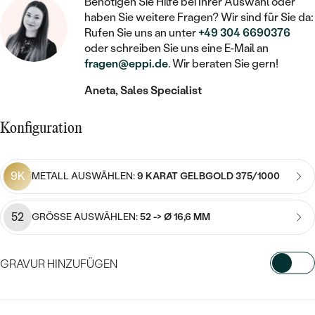
STATEMENT
Benötigen Sie Hilfe bei Ihrer Auswahl oder
MIT FÜLLUNG
KINDER
LAB GROWN DIAMANTEN ZUM
haben Sie weitere Fragen? Wir sind für Sie da:
MEDAILLON
SCHMUCK FÜR KINDER
Rufen Sie uns an unter
+49 304 6690376
SIEGELRINGE
EINFASSEN
IM SET
PIERCINGS
oder schreiben Sie uns eine E-Mail an
KETTEN
BROSCHEN
fragen@eppi.de
. Wir beraten Sie gern!
PERSONALISIERT
FARBIGE DIAMANTEN ZUM EINFASSEN
NACH PREIS
HERZKETTEN
SCHMUCKZUBEHÖR
NACH STEIN
Aneta, Sales Specialist
GÜNSTIG
NACH EDELSTEIN
NACH EDELSTEIN
MIT DIAMANT
MIT TIEREN
Konfiguration
NACH MATERIAL
MIT DIAMANT
MIT DIAMANT
LUXURIÖSE
MIT EDELSTEIN
GOLD
NACH EDELSTEIN
9K
MIT EDELSTEIN
METALL AUSWÄHLEN:
9 KARAT GELBGOLD 375/1000
MIT LAB GROWN DIAMANT
PERLENOHRRINGE
MIT DIAMANT
SILBER
PERLENRINGE
MIT MOISSANIT
52
GRÖSSE AUSWÄHLEN:
52 -> Ø 16,6 MM
MIT EDELSTEIN
PLATIN
NACH PREIS
MIT FARBIGEN DIAMANTEN
NACH PREIS
PREISWERTE
GRAVUR HINZUFÜGEN
PERLENKETTEN
NACH STEIN
MIT SCHWARZEN DIAMANTEN
PREISWERTE
LUXURIÖSE
WÄHLEN SIE SCHRIFTART AUS
DIAMANTSCHMUCK
NACH PREIS