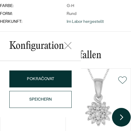
FARBE:
G-H
FORM:
Rund
HERKUNFT:
Im Labor hergestellt
Konfiguration
Bestseller
Das könnte Ihnen gefallen
POKRAČOVAT
ANSEHEN
SPEICHERN