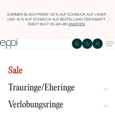
SOMMER-BLACK-FRIDAY: -25 % AUF SCHMUCK AUF LAGER
UND -10 % AUF SCHMUCK AUF BESTELLUNG. DER RABATT
ENDET IN
6T 9S 4M 47S
ANSEHEN
Eternity Ring mit Moissaniten
Minke
Sale
Trauringe/Eheringe
NICHT ÜBERSEHEN
Verlobungsringe
NEUHEITEN
NICHT ÜBERSEHEN