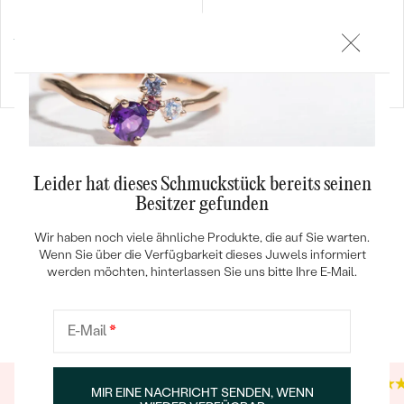
Albie
€ 139
Alger
AUF LAGER
von € 579
Leider hat dieses Schmuckstück bereits seinen
Besitzer gefunden
Wir haben noch viele ähnliche Produkte, die auf Sie warten.
Wenn Sie über die Verfügbarkeit dieses Juwels informiert
werden möchten, hinterlassen Sie uns bitte Ihre E-Mail.
Trusted shop Bewertungen
Google Bewertungen
4.9
4.9
E-Mail
*
MIR EINE NACHRICHT SENDEN, WENN