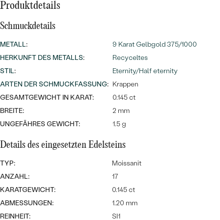
Meistverkaufte
Produktdetails
NACH DER FARBE
Meistverkaufte
Ohrrinnge
Schmuckdetails
NACH DER FORM
Ringe
METALL
:
9 Karat Gelbgold 375/1000
MASSGEFERTIGTER
Personalisierte
HERKUNFT DES METALLS
:
Recyceltes
STIL
:
Eternity/Half eternity
ANSEHEN
DIAMANTEN
Halsketten
ARTEN DER SCHMUCKFASSUNG
:
Krappen
ANSEHEN
GESAMTGEWICHT IN KARAT:
0.145 ct
BREITE:
2 mm
UNGEFÄHRES GEWICHT:
1.5 g
ANSEHEN
Wave Kollektion
Details des eingesetzten Edelsteins
TYP:
Moissanit
ANZAHL:
17
ANSEHEN
KARATGEWICHT:
0.145 ct
ABMESSUNGEN:
1.20 mm
REINHEIT:
SI1