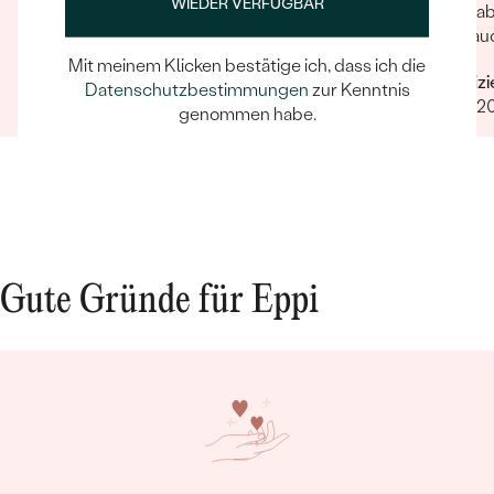
WIEDER VERFÜGBAR
Hat alles super geklappt. Die telef. Betreuung
Die ha
war ebenfalls sehr gut.
und auc
Mit meinem Klicken bestätige ich, dass ich die
Verifizierter Kunde
Verifiz
Datenschutzbestimmungen
zur Kenntnis
11.10.2021
10.07.2
genommen habe.
Gute Gründe für Eppi