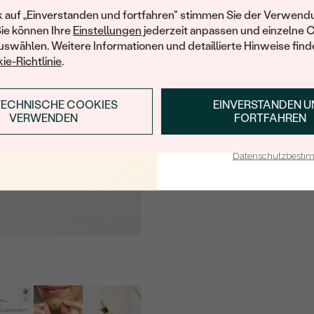
Ihren ersten Ein
k auf „Einverstanden und fortfahren" stimmen Sie der Verwendu
HERKUNFT:
Sie können Ihre
Einstellungen
jederzeit anpassen und einzelne 
swählen. Weitere Informationen und detaillierte Hinweise finde
Nebensteine Ring
ie-Richtlinie
.
TYP:
ANZAHL:
TECHNISCHE COOKIES
EINVERSTANDEN 
ANMELDEN & RABAT
VERWENDEN
FORTFAHREN
KARATGEWICHT:
E-Mail-Adresse je bei uns i
ABMESSUNGEN:
Datenschutzbest
FORM:
FARBE:
HERKUNFT:
Nebensteine Ring
TYP:
ANZAHL: