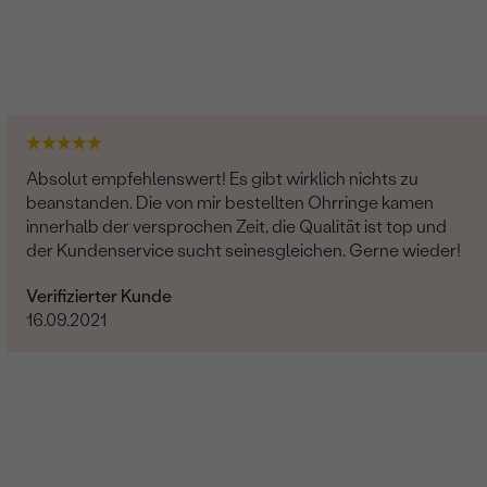
Natürlich
Bearbeitung der Farbe
14 Karat Gelbgold 585/1000
Absolut empfehlenswert! Es gibt wirklich nichts zu
Recyceltes
beanstanden. Die von mir bestellten Ohrringe kamen
Moldaviten, Saphiren und Diamanten
innerhalb der versprochen Zeit, die Qualität ist top und
der Kundenservice sucht seinesgleichen. Gerne wieder!
SSUNG
:
Krappen
T:
0.76 ct
Verifizierter Kunde
16.09.2021
Glänzend
7 mm
6.5 mm
1.08 g