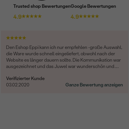
HERKUNFT:
Trusted shop Bewertungen
Google Bewertungen
BEARBEITUNG:
4.9
4.9
Ohrringe
METALL
:
Den Eshop Eppi kann ich nur empfehlen -große Auswahl,
HERKUNFT DES METALLS
:
die Ware wurde schnell eingeliefert, obwohl nach der
EDELSTEIN:
Website es länger dauern sollte. Die Kommunikation war
ausgezeichnet und das Juwel war wunderschön und
ARTEN DER SCHMUCKFA
hochqualität! Sehr sehr zufrieden.
GESAMTGEWICHT IN KARA
Verifizierter Kunde
03.02.2020
Ganze Bewertung anzeigen
METALLOBERFLÄCHE:
BREITE:
HÖHE:
UNGEFÄHRES GEWICHT: