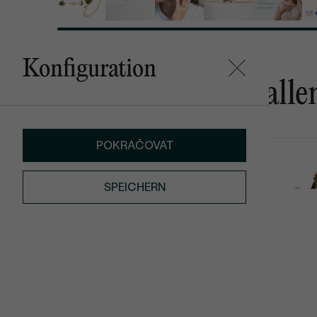
Konfiguration
Das könnte Ihnen gefalle
POKRAČOVAT
Gita
Irma
von € 1 929
von € 1 109
SPEICHERN