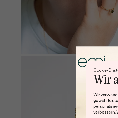
Cookie-Einst
Wir a
Wir verwende
gewährleiste
personalisier
verbessern. 