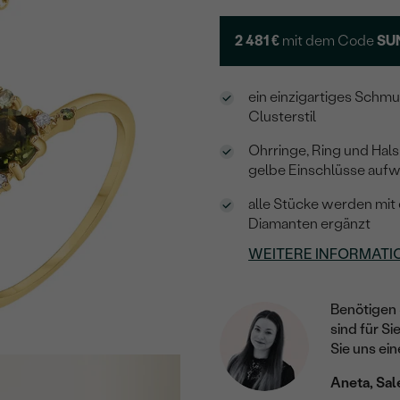
2 481 €
mit dem Code
SU
ein einzigartiges Schm
Clusterstil
Ohrringe, Ring und Hals
gelbe Einschlüsse aufw
alle Stücke werden mit
Diamanten ergänzt
WEITERE INFORMATI
Benötigen 
sind für Si
Sie uns ein
Aneta, Sal