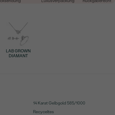
cksendung
Luxusverpackung
Rückgaberecht
LAB GROWN
DIAMANT
14 Karat Gelbgold 585/1000
Recyceltes