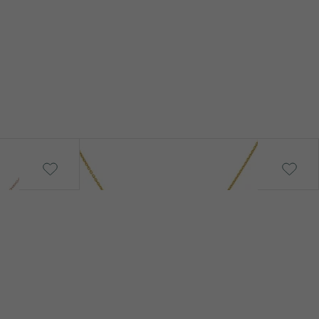
0.015 ct
1 mm (0.005ct)
Rund
SI
G-H
Natürlich
Glosie
€ 249
Diamant
2
0.01 ct
1 mm (0.005ct)
Rund
Grün