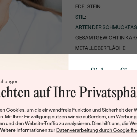
EDELSTEIN:
STIL
:
ARTEN DER SCHMUCKFA
GESAMTGEWICHT IN KARA
METALLOBERFLÄCHE:
UNGEFÄHRES GEWICHT:
Sichern Sie 
Details des eingesetzten Edel
ellungen
Rabatt auf Ih
TYP:
chten auf Ihre Privatsphä
ANZAHL:
Schmucks
KARATGEWICHT:
Werden Sie Teil unse
n Cookies, um die einwandfreie Funktion und Sicherheit der 
ABMESSUNGEN:
und entdecken Sie die W
n. Mit Ihrer Einwilligung nutzen wir sie außerdem, um Werbung
gefertigten Schmucks
en und den Website-Traffic zu analysieren. Dies hilft uns, die We
FARBE:
Willkommensgeschen
Weitere Informationen zur
Datenverarbeitung durch Google find
FORM:
Ihnen umgehend einen 