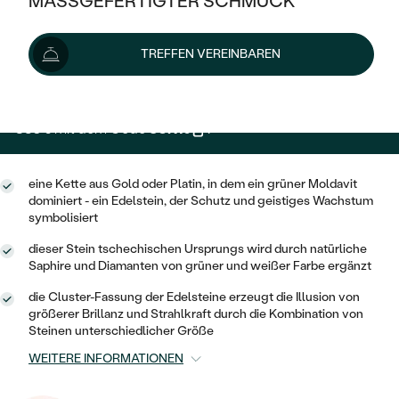
MASSGEFERTIGTER SCHMUCK
929 €
SILBER
MIT MEHREREN DIAMANTEN
NACH STYL
GOLD
AUSVERKAUF
AUSVERKAUF
Wir liefern den Schmuck innerhalb von 5 Werktagen.
TREFFEN VEREINBAREN
PLATIN
KLASSISCH
HALO
Lieferoptionen
SILBER
WENN SCHMUCK HILFT
NACH MATERIAL
MINIMALISTISCHE
DREI STEINE
PLATIN
NACH STYL
836 €
mit dem Code
SUN10
.
GOLD
NACH TYP
MEMOIRE
OHRSTECKER
VINTAGE
OHRRINGE
SILBER
NACH STYL
eine Kette aus Gold oder Platin, in dem ein grüner Moldavit
V-FORM
CREOLEN
IM SET
dominiert - ein Edelstein, der Schutz und geistiges Wachstum
SOLITÄR
RINGE
PLATIN
symbolisiert
VINTAGE
MINIMALISTISCHE
AUSSERGEWÖHNLICH
dieser Stein tschechischen Ursprungs wird durch natürliche
ZUR GEBURT EINES KINDES
ANHÄNGER / KETTEN
Saphire und Diamanten von grüner und weißer Farbe ergänzt
AUSSERGEWÖHNLICHE
NACH STYL
OHRHÄNGER
PERSONALISIERT
ARMBÄNDER
die Cluster-Fassung der Edelsteine erzeugt die Illusion von
GESTALTE EINEN RING
MEMOIRE
größerer Brillanz und Strahlkraft durch die Kombination von
GEHÄMMERTE
SOLITÄR
Steinen unterschiedlicher Größe
WÄHLE EINEN RING
MIT STERNZEICHEN
SCHMUCKSET
MINIMALISTISCHE
WEITERE INFORMATIONEN
VON HAND GRAVIERTE
HERZ
DIAMANTEN ZUM EINFASSEN
MINIMALISTISCH
HERRENSCHMUCK