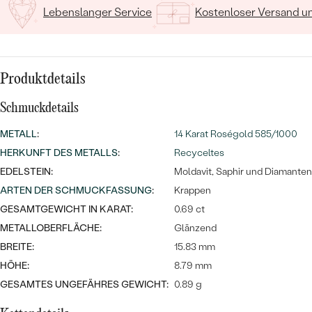
MIT SALT AND PEPPER DIAMANTEN
LUXURIÖSE
Lebenslanger Service
Kostenloser Versand 
PREISWERTE
EDELSTEINSCHMUCK
Meistverkaufte
MIT EDELSTEIN
LUXURIÖSE
SCHMUCK MIT LAB GROWN
Eheringe
DIAMANTEN
Produktdetails
NACH MATERIAL
GOLD
Schmuckdetails
PERLENSCHMUCK
METALL
:
14 Karat Roségold 585/1000
ANSCHAUEN
PLATIN
HERKUNFT DES METALLS
:
Recyceltes
NACH STYL
EDELSTEIN:
Moldavit, Saphir und Diamanten
SILBER
PERSONALISIERT
ARTEN DER SCHMUCKFASSUNG
:
Krappen
GESAMTGEWICHT IN KARAT:
0.69 ct
SYMBOLISCH
METALLOBERFLÄCHE:
Glänzend
BREITE:
15.83 mm
MINIMALISTISCH
HÖHE:
8.79 mm
GESAMTES UNGEFÄHRES GEWICHT:
0.89 g
NACH ANLASS