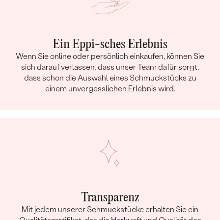
ABMESSUNGEN:
1.5 mm
FORM:
Rund
REINHEIT:
SI
Ein Eppi-sches Erlebnis
FARBE:
G-H
Wenn Sie online oder persönlich einkaufen, können Sie
HERKUNFT:
Natürlich
sich darauf verlassen, dass unser Team dafür sorgt,
dass schon die Auswahl eines Schmuckstücks zu
einem unvergesslichen Erlebnis wird.
Transparenz
Mit jedem unserer Schmuckstücke erhalten Sie ein