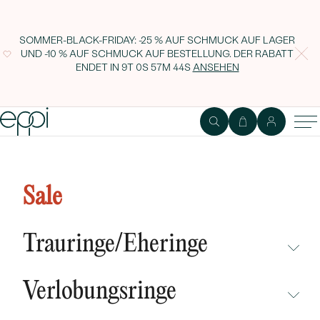
SOMMER-BLACK-FRIDAY: -25 % AUF SCHMUCK AUF LAGER
UND -10 % AUF SCHMUCK AUF BESTELLUNG. DER RABATT
ENDET IN
9T 0S 57M 43S
ANSEHEN
Cluster Halskette mit Moldaviten,
Saphiren und Diamanten Otyl
Sale
Trauringe/Eheringe
NICHT ÜBERSEHEN
Verlobungsringe
NEUHEITEN
NICHT ÜBERSEHEN