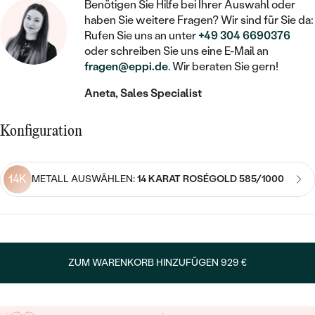
STATEMENT
MIT FÜLLUNG
Benötigen Sie Hilfe bei Ihrer Auswahl oder
KINDER
LAB GROWN DIAMANTEN ZUM
haben Sie weitere Fragen? Wir sind für Sie da:
MEDAILLON
SCHMUCK FÜR KINDER
SIEGELRINGE
Rufen Sie uns an unter
+49 304 6690376
EINFASSEN
IM SET
PIERCINGS
oder schreiben Sie uns eine E-Mail an
KETTEN
BROSCHEN
fragen@eppi.de
. Wir beraten Sie gern!
PERSONALISIERT
FARBIGE DIAMANTEN ZUM EINFASSEN
NACH PREIS
HERZKETTEN
SCHMUCKZUBEHÖR
NACH STEIN
Aneta, Sales Specialist
GÜNSTIG
NACH EDELSTEIN
NACH EDELSTEIN
MIT DIAMANT
MIT TIEREN
Konfiguration
NACH MATERIAL
MIT DIAMANT
MIT DIAMANT
LUXURIÖSE
MIT EDELSTEIN
GOLD
NACH EDELSTEIN
MIT EDELSTEIN
14K
MIT LAB GROWN DIAMANT
METALL AUSWÄHLEN:
14 KARAT ROSÉGOLD 585/1000
PERLENOHRRINGE
MIT DIAMANT
SILBER
PERLENRINGE
MIT MOISSANIT
MIT EDELSTEIN
PLATIN
NACH PREIS
MIT FARBIGEN DIAMANTEN
NACH PREIS
PREISWERTE
ZUM WARENKORB HINZUFÜGEN
929 €
PERLENKETTEN
NACH STEIN
MIT SCHWARZEN DIAMANTEN
PREISWERTE
LUXURIÖSE
DIAMANTSCHMUCK
NACH PREIS