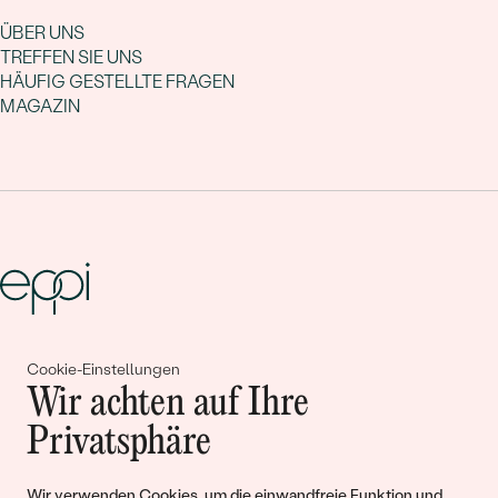
ÜBER UNS
TREFFEN SIE UNS
HÄUFIG GESTELLTE FRAGEN
MAGAZIN
Gemeinsam erschaffen wir
Cookie-Einstellungen
Wir achten auf Ihre
Geschichten von Schönheit und
Privatsphäre
Liebe
Wir verwenden Cookies, um die einwandfreie Funktion und