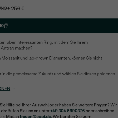
+ 256 €
UNG
10
.
en, aber interessanten Ring, mit dem Sie Ihrem
 Antrag machen?
n Moissanit und lab-grown Diamanten, können Sie nicht
tt in die gemeinsame Zukunft und wählen Sie diesen goldenen
ONEN
Sie Hilfe bei Ihrer Auswahl oder haben Sie weitere Fragen? Wir
e da: Rufen Sie uns an unter
+49 304 6690376
oder schreiben
e E-Mail an
fragen@eppi.de
. Wir beraten Sie gern!