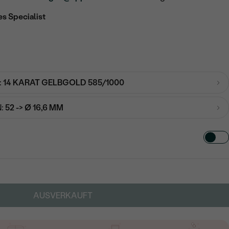
es Specialist
:
14 KARAT GELBGOLD 585/1000
:
52 -> Ø 16,6 MM
TART AUS
in
AUSVERKAUFT