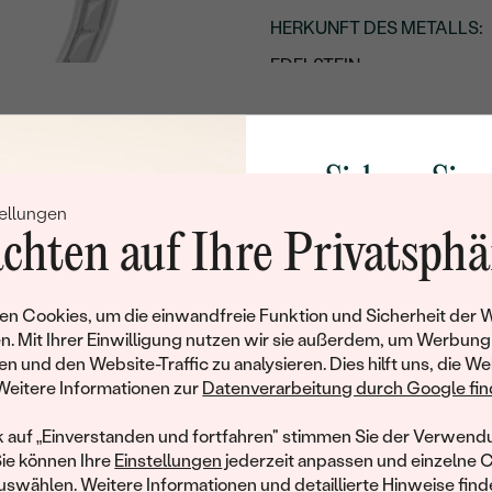
HERKUNFT DES METALLS
:
EDELSTEIN:
STIL
:
ARTEN DER SCHMUCKFA
Sichern Sie 
GESAMTGEWICHT IN KARA
ellungen
METALLOBERFLÄCHE:
Rabatt auf Ih
chten auf Ihre Privatsphä
RHODIUM:
Schmucks
UNGEFÄHRES GEWICHT:
Werden Sie Teil unse
n Cookies, um die einwandfreie Funktion und Sicherheit der 
und entdecken Sie die W
Details des eingesetzten Edels
n. Mit Ihrer Einwilligung nutzen wir sie außerdem, um Werbung
gefertigten Schmucks
en und den Website-Traffic zu analysieren. Dies hilft uns, die We
hat dieses Schmuckstück bereits seinen Besitzer 
TYP:
Willkommensgeschen
Weitere Informationen zur
Datenverarbeitung durch Google find
Ihnen umgehend einen 
ähnliche Produkte, die auf Sie warten. Wenn Sie über die Verfü
ANZAHL:
Ihren ersten Ein
informiert werden möchten, hinterlassen Sie uns bitte Ihre E-Mail
k auf „Einverstanden und fortfahren" stimmen Sie der Verwendu
KARATGEWICHT:
Sie können Ihre
Einstellungen
jederzeit anpassen und einzelne 
swählen. Weitere Informationen und detaillierte Hinweise finde
ABMESSUNGEN: