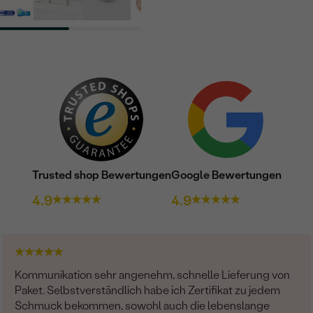
FARBE:
HERKUNFT:
Nebensteine
TYP:
ANZAHL:
KARATGEWICHT:
ABMESSUNGEN:
Trusted shop Bewertungen
Google Bewertungen
FORM:
4.9
4.9
REINHEIT:
FARBE:
SCHLIFF:
HERKUNFT:
Kommunikation sehr angenehm, schnelle Lieferung von
Paket. Selbstverständlich habe ich Zertifikat zu jedem
Schmuck bekommen, sowohl auch die lebenslange