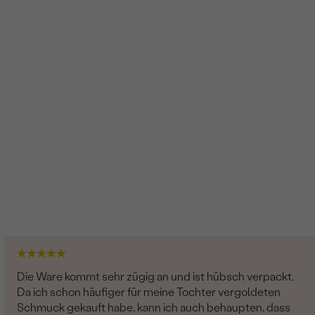
G-H
Im Labor hergestellt
Lab grown diamant
10
0.24 ct
1.5 mm
Rund
SI
G-H
Exzellent
Im Labor hergestellt
Die Ware kommt sehr zügig an und ist hübsch verpackt.
Da ich schon häufiger für meine Tochter vergoldeten
Schmuck gekauft habe, kann ich auch behaupten, dass