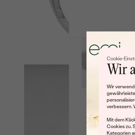
Cookie-Einst
Wir a
Wir verwende
gewährleiste
personalisier
Leider 
verbessern. 
Wir haben noch viele 
Mit dem Klic
Cookies zu. 
Kategorien au