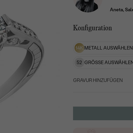
Aneta, Sal
Konfiguration
14K
METALL AUSWÄHLEN
52
GRÖSSE AUSWÄHLEN
GRAVUR HINZUFÜGEN
WÄHLEN SIE SCHRIF
Geben Sie Initialen/Text e
15
/ 15 ZEICHEN