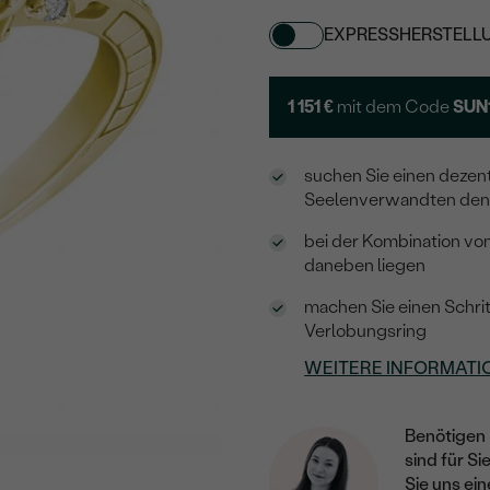
EXPRESSHERSTELL
1 151 €
mit dem Code
SUN
suchen Sie einen dezent
Seelenverwandten den
bei der Kombination vo
daneben liegen
machen Sie einen Schri
Verlobungsring
WEITERE INFORMATI
Benötigen 
sind für Si
Sie uns ein