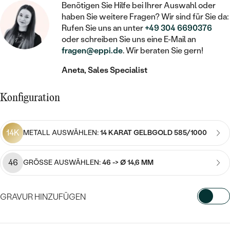
STATEMENT
MIT FÜLLUNG
Benötigen Sie Hilfe bei Ihrer Auswahl oder
KINDER
LAB GROWN DIAMANTEN ZUM
MEDAILLON
SCHMUCK FÜR KINDER
haben Sie weitere Fragen? Wir sind für Sie da:
SIEGELRINGE
EINFASSEN
IM SET
Rufen Sie uns an unter
+49 304 6690376
PIERCINGS
oder schreiben Sie uns eine E-Mail an
KETTEN
BROSCHEN
PERSONALISIERT
fragen@eppi.de
. Wir beraten Sie gern!
FARBIGE DIAMANTEN ZUM EINFASSEN
NACH PREIS
HERZKETTEN
SCHMUCKZUBEHÖR
NACH STEIN
Aneta, Sales Specialist
GÜNSTIG
NACH EDELSTEIN
NACH EDELSTEIN
MIT DIAMANT
MIT TIEREN
Konfiguration
NACH MATERIAL
MIT DIAMANT
MIT DIAMANT
LUXURIÖSE
MIT EDELSTEIN
GOLD
NACH EDELSTEIN
MIT EDELSTEIN
MIT LAB GROWN DIAMANT
14K
METALL AUSWÄHLEN:
14 KARAT GELBGOLD 585/1000
PERLENOHRRINGE
MIT DIAMANT
SILBER
PERLENRINGE
MIT MOISSANIT
46
GRÖSSE AUSWÄHLEN:
46 -> Ø 14,6 MM
MIT EDELSTEIN
PLATIN
NACH PREIS
MIT FARBIGEN DIAMANTEN
NACH PREIS
PREISWERTE
PERLENKETTEN
GRAVUR HINZUFÜGEN
NACH STEIN
MIT SCHWARZEN DIAMANTEN
PREISWERTE
LUXURIÖSE
WÄHLEN SIE SCHRIFTART AUS
DIAMANTSCHMUCK
NACH PREIS