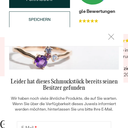
Trusted shop Bewertungen
Google Bewertungen
SPEICHERN
4.9
4.9
Sieht echt toll aus
Ware i
Bestseller
Lieferu
Verifizierter Kunde
03.11.2022
Verifiz
20.12.2
ANSEHEN
Leider hat dieses Schmuckstück bereits seinen
Besitzer gefunden
Wir haben noch viele ähnliche Produkte, die auf Sie warten.
Wenn Sie über die Verfügbarkeit dieses Juwels informiert
werden möchten, hinterlassen Sie uns bitte Ihre E-Mail.
Gute Gründe für Eppi
E-Mail
*