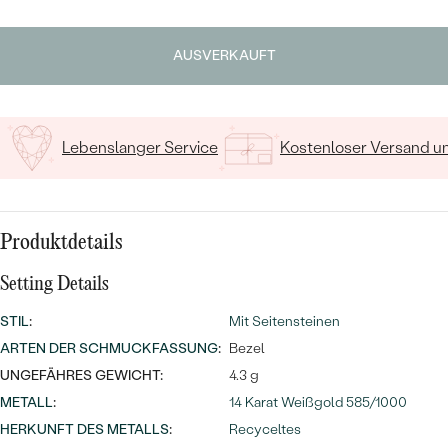
MIT SALT AND PEPPER DIAMANTEN
LUXURIÖSE
Geben Sie Initialen/Text ein
PREISWERTE
EDELSTEINSCHMUCK
Meistverkaufte
MIT EDELSTEIN
AUSVERKAUFT
15
/ 15 ZEICHEN
LUXURIÖSE
SCHMUCK MIT LAB GROWN
Eheringe
DIAMANTEN
NACH MATERIAL
Lebenslanger Service
Kostenloser Versand 
GOLD
PERLENSCHMUCK
ANSCHAUEN
PLATIN
NACH STYL
Produktdetails
SILBER
PERSONALISIERT
Setting Details
SYMBOLISCH
STIL
:
Mit Seitensteinen
ARTEN DER SCHMUCKFASSUNG
:
Bezel
MINIMALISTISCH
UNGEFÄHRES GEWICHT:
4.3 g
METALL
:
14 Karat Weißgold 585/1000
NACH ANLASS
HERKUNFT DES METALLS
:
Recyceltes