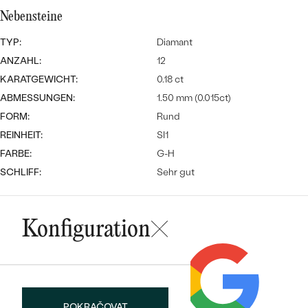
Meistverkaufte
NACH DER FARBE
Nebensteine
Meistverkaufte
Ohrrinnge
NACH DER FORM
TYP:
Diamant
Ringe
ANZAHL:
12
MASSGEFERTIGTER
Personalisierte
KARATGEWICHT:
0.18 ct
ABMESSUNGEN:
1.50 mm (0.015ct)
ANSEHEN
DIAMANTEN
Halsketten
FORM:
Rund
ANSEHEN
REINHEIT:
SI1
FARBE:
G-H
SCHLIFF:
Sehr gut
ANSEHEN
Wave Kollektion
Konfiguration
ANSEHEN
POKRAČOVAT