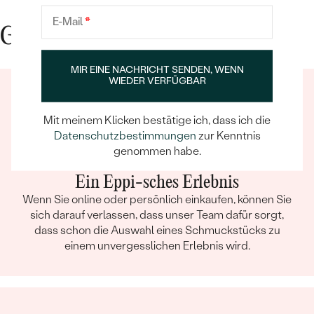
TYP:
Diamant
E-Mail
*
Gute Gründe für Eppi
ANZAHL:
22
KARATGEWICHT:
0.38 ct
MIR EINE NACHRICHT SENDEN, WENN
ABMESSUNGEN:
1.6 mm (0.017ct)
WIEDER VERFÜGBAR
FORM:
Rund
REINHEIT:
SI3
Mit meinem Klicken bestätige ich, dass ich die
FARBE:
G-H
Datenschutzbestimmungen
zur Kenntnis
HERKUNFT:
Natürlich
genommen habe.
Ein Eppi-sches Erlebnis
Wenn Sie online oder persönlich einkaufen, können Sie
sich darauf verlassen, dass unser Team dafür sorgt,
dass schon die Auswahl eines Schmuckstücks zu
einem unvergesslichen Erlebnis wird.