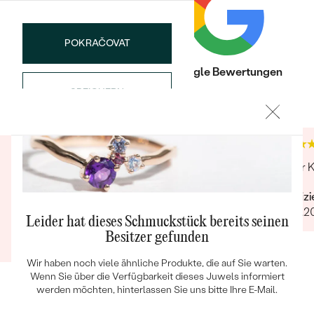
ABMESSUNGEN:
0.9 (0.005ct)
FORM:
Rund
POKRAČOVAT
REINHEIT:
SI3
FARBE:
G-H
Trusted shop Bewertungen
Google Bewertungen
HERKUNFT:
Natürlich
SPEICHERN
4.9
4.9
Nebensteine
Bestseller
TYP:
Diamant
ANZAHL:
2
Ich habe alles zeitgerecht bekommen. Die Ware
Toller 
KARATGEWICHT:
0.01 ct
ist wunderbar sehr schön verarbeitet und sehr
ABMESSUNGEN:
1.0 mm (0.005ct)
Verifiz
passend. Auch die Lieferung war Punkt genau.
ANSEHEN
29.12.2
FORM:
Rund
Leider hat dieses Schmuckstück bereits seinen
Verifizierter Kunde
REINHEIT:
SI3
Besitzer gefunden
14.06.2020
FARBE:
G-H
Wir haben noch viele ähnliche Produkte, die auf Sie warten.
HERKUNFT:
Natürlich
Wenn Sie über die Verfügbarkeit dieses Juwels informiert
werden möchten, hinterlassen Sie uns bitte Ihre E-Mail.
Nebensteine