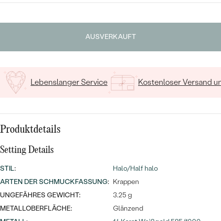
MIT SALT AND PEPPER DIAMANTEN
LUXURIÖSE
PREISWERTE
EDELSTEINSCHMUCK
Meistverkaufte
MIT EDELSTEIN
Geben Sie Initialen/Text ein
AUSVERKAUFT
LUXURIÖSE
SCHMUCK MIT LAB GROWN
15
/ 15 ZEICHEN
Eheringe
DIAMANTEN
NACH MATERIAL
GOLD
PERLENSCHMUCK
Lebenslanger Service
Kostenloser Versand 
ANSCHAUEN
PLATIN
NACH STYL
SILBER
Produktdetails
PERSONALISIERT
Setting Details
SYMBOLISCH
STIL
:
Halo/Half halo
MINIMALISTISCH
ARTEN DER SCHMUCKFASSUNG
:
Krappen
UNGEFÄHRES GEWICHT:
3.25 g
NACH ANLASS
METALLOBERFLÄCHE:
Glänzend