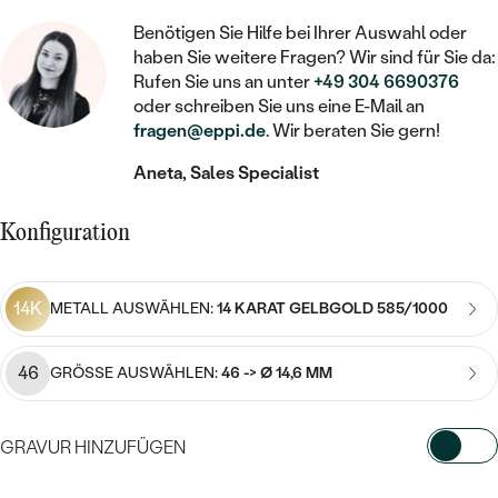
STATEMENT
MIT FÜLLUNG
KINDER
LAB GROWN DIAMANTEN ZUM
MEDAILLON
Benötigen Sie Hilfe bei Ihrer Auswahl oder
SCHMUCK FÜR KINDER
SIEGELRINGE
EINFASSEN
haben Sie weitere Fragen? Wir sind für Sie da:
IM SET
PIERCINGS
Rufen Sie uns an unter
+49 304 6690376
KETTEN
BROSCHEN
PERSONALISIERT
oder schreiben Sie uns eine E-Mail an
FARBIGE DIAMANTEN ZUM EINFASSEN
fragen@eppi.de
. Wir beraten Sie gern!
NACH PREIS
HERZKETTEN
SCHMUCKZUBEHÖR
NACH STEIN
Aneta, Sales Specialist
GÜNSTIG
NACH EDELSTEIN
NACH EDELSTEIN
MIT DIAMANT
MIT TIEREN
NACH MATERIAL
MIT DIAMANT
MIT DIAMANT
LUXURIÖSE
Konfiguration
MIT EDELSTEIN
GOLD
NACH EDELSTEIN
MIT EDELSTEIN
MIT LAB GROWN DIAMANT
PERLENOHRRINGE
14K
METALL AUSWÄHLEN:
14 KARAT GELBGOLD 585/1000
MIT DIAMANT
SILBER
PERLENRINGE
MIT MOISSANIT
MIT EDELSTEIN
PLATIN
NACH PREIS
46
GRÖSSE AUSWÄHLEN:
46 -> Ø 14,6 MM
MIT FARBIGEN DIAMANTEN
NACH PREIS
PREISWERTE
PERLENKETTEN
NACH STEIN
MIT SCHWARZEN DIAMANTEN
GRAVUR HINZUFÜGEN
PREISWERTE
LUXURIÖSE
DIAMANTSCHMUCK
NACH PREIS
WÄHLEN SIE SCHRIFTART AUS