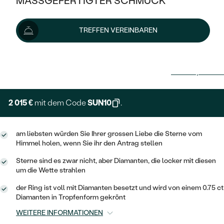
MASSGEFERTIGTER SCHMUCK
SILBER
MIT MEHREREN DIAMANTEN
NACH STYL
GOLD
AUSVERKAUF
AUSVERKAUF
TREFFEN VEREINBAREN
PLATIN
KLASSISCH
HALO
SILBER
WENN SCHMUCK HILFT
2 239 €
NACH MATERIAL
MINIMALISTISCHE
DREI STEINE
PLATIN
NACH STYL
Lieferoptionen
GOLD
NACH TYP
MEMOIRE
OHRSTECKER
VINTAGE
OHRRINGE
SILBER
NACH STYL
2 015 €
mit dem Code
SUN10
.
V-FORM
CREOLEN
IM SET
SOLITÄR
RINGE
PLATIN
VINTAGE
MINIMALISTISCHE
AUSSERGEWÖHNLICH
am liebsten würden Sie Ihrer grossen Liebe die Sterne vom
ZUR GEBURT EINES KINDES
ANHÄNGER / KETTEN
Himmel holen, wenn Sie ihr den Antrag stellen
AUSSERGEWÖHNLICHE
NACH STYL
OHRHÄNGER
Sterne sind es zwar nicht, aber Diamanten, die locker mit diesen
PERSONALISIERT
ARMBÄNDER
GESTALTE EINEN RING
um die Wette strahlen
MEMOIRE
GEHÄMMERTE
SOLITÄR
WÄHLE EINEN RING
der Ring ist voll mit Diamanten besetzt und wird von einem 0.75 ct
MIT STERNZEICHEN
SCHMUCKSET
Diamanten in Tropfenform gekrönt
MINIMALISTISCHE
VON HAND GRAVIERTE
HERZ
DIAMANTEN ZUM EINFASSEN
WEITERE INFORMATIONEN
MINIMALISTISCH
HERRENSCHMUCK