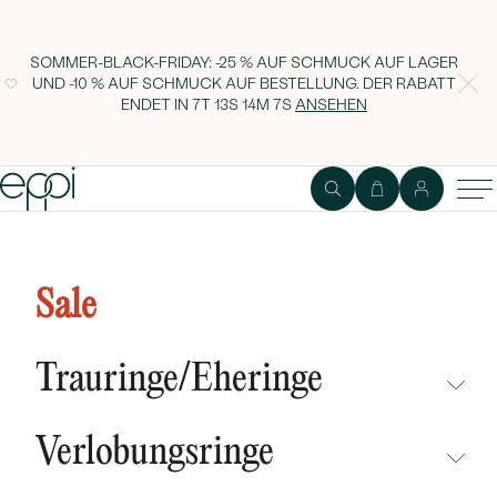
SOMMER-BLACK-FRIDAY: -25 % AUF SCHMUCK AUF LAGER
UND -10 % AUF SCHMUCK AUF BESTELLUNG. DER RABATT
ENDET IN
7T 13S 14M 6S
ANSEHEN
1
2
Ring
Edelstein
Sale
Verlobungsring voller Diamanten
in Tropfenform Savanna
Trauringe/Eheringe
NICHT ÜBERSEHEN
Verlobungsringe
NEUHEITEN
NICHT ÜBERSEHEN