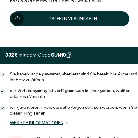
MASSGEFERTIGTER SCHMUCK
924 €
SILBER
MIT MEHREREN DIAMANTEN
NACH STYL
GOLD
AUSVERKAUF
AUSVERKAUF
Lieferoptionen
TREFFEN VEREINBAREN
PLATIN
KLASSISCH
HALO
SILBER
WENN SCHMUCK HILFT
NACH MATERIAL
+ 185 €
EXPRESSHERSTELLUNG
MINIMALISTISCHE
DREI STEINE
PLATIN
NACH STYL
GOLD
NACH TYP
MEMOIRE
OHRSTECKER
VINTAGE
832 €
mit dem Code
SUN10
.
OHRRINGE
SILBER
NACH STYL
V-FORM
CREOLEN
IM SET
SOLITÄR
RINGE
Sie haben lange gewartet, aber jetzt sind Sie bereit Ihre Arme und
PLATIN
Ihr Herz zu öffnen
VINTAGE
MINIMALISTISCHE
AUSSERGEWÖHNLICH
ZUR GEBURT EINES KINDES
ANHÄNGER / KETTEN
der Verlobungsring ist verfügbar auch in einer gelben, weißen
AUSSERGEWÖHNLICHE
NACH STYL
oder rosa Variante
OHRHÄNGER
PERSONALISIERT
ARMBÄNDER
GESTALTE EINEN RING
wir garantieren Ihnen, dass alle Augen strahlen werden, wenn Sie
MEMOIRE
GEHÄMMERTE
SOLITÄR
diesen Ring sehen
WÄHLE EINEN RING
MIT STERNZEICHEN
SCHMUCKSET
MINIMALISTISCHE
WEITERE INFORMATIONEN
VON HAND GRAVIERTE
HERZ
DIAMANTEN ZUM EINFASSEN
MINIMALISTISCH
HERRENSCHMUCK