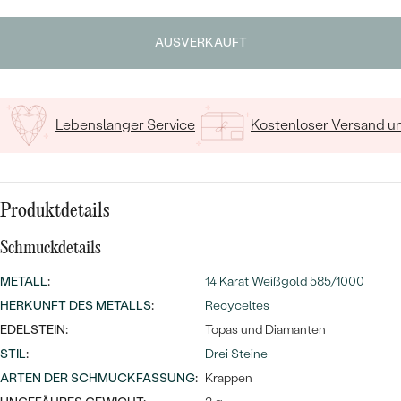
MIT SALT AND PEPPER DIAMANTEN
LUXURIÖSE
Geben Sie Initialen/Text ein
PREISWERTE
EDELSTEINSCHMUCK
Meistverkaufte
MIT EDELSTEIN
AUSVERKAUFT
15
/ 15 ZEICHEN
LUXURIÖSE
SCHMUCK MIT LAB GROWN
Eheringe
DIAMANTEN
NACH MATERIAL
Lebenslanger Service
Kostenloser Versand 
GOLD
PERLENSCHMUCK
ANSCHAUEN
PLATIN
NACH STYL
Produktdetails
SILBER
PERSONALISIERT
Schmuckdetails
METALL
SYMBOLISCH
:
14 Karat Weißgold 585/1000
HERKUNFT DES METALLS
:
Recyceltes
MINIMALISTISCH
EDELSTEIN:
Topas und Diamanten
STIL
:
Drei Steine
NACH ANLASS
ARTEN DER SCHMUCKFASSUNG
:
Krappen