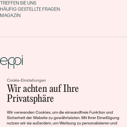
TREFFEN SIE UNS
HÄUFIG GESTELLTE FRAGEN
MAGAZIN
Cookie-Einstellungen
Gemeinsam erschaffen wir
Wir achten auf Ihre
Geschichten von Schönheit und
Privatsphäre
Liebe
Wir verwenden Cookies, um die einwandfreie Funktion und
Sicherheit der Website zu gewährleisten. Mit Ihrer Einwilligung
Begleiten Sie uns!
nutzen wir sie außerdem, um Werbung zu personalisieren und