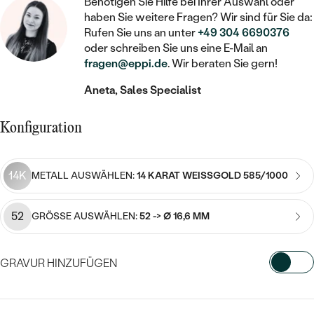
STATEMENT
Benötigen Sie Hilfe bei Ihrer Auswahl oder
MIT FÜLLUNG
KINDER
LAB GROWN DIAMANTEN ZUM
haben Sie weitere Fragen? Wir sind für Sie da:
MEDAILLON
SCHMUCK FÜR KINDER
Rufen Sie uns an unter
+49 304 6690376
SIEGELRINGE
EINFASSEN
IM SET
PIERCINGS
oder schreiben Sie uns eine E-Mail an
KETTEN
BROSCHEN
fragen@eppi.de
. Wir beraten Sie gern!
PERSONALISIERT
FARBIGE DIAMANTEN ZUM EINFASSEN
NACH PREIS
HERZKETTEN
SCHMUCKZUBEHÖR
NACH STEIN
Aneta, Sales Specialist
GÜNSTIG
NACH EDELSTEIN
NACH EDELSTEIN
MIT DIAMANT
MIT TIEREN
Konfiguration
NACH MATERIAL
MIT DIAMANT
MIT DIAMANT
LUXURIÖSE
MIT EDELSTEIN
GOLD
NACH EDELSTEIN
14K
MIT EDELSTEIN
METALL AUSWÄHLEN:
14 KARAT WEISSGOLD 585/1000
MIT LAB GROWN DIAMANT
PERLENOHRRINGE
MIT DIAMANT
SILBER
PERLENRINGE
MIT MOISSANIT
52
GRÖSSE AUSWÄHLEN:
52 -> Ø 16,6 MM
MIT EDELSTEIN
PLATIN
NACH PREIS
MIT FARBIGEN DIAMANTEN
NACH PREIS
PREISWERTE
GRAVUR HINZUFÜGEN
PERLENKETTEN
NACH STEIN
MIT SCHWARZEN DIAMANTEN
PREISWERTE
LUXURIÖSE
WÄHLEN SIE SCHRIFTART AUS
DIAMANTSCHMUCK
NACH PREIS