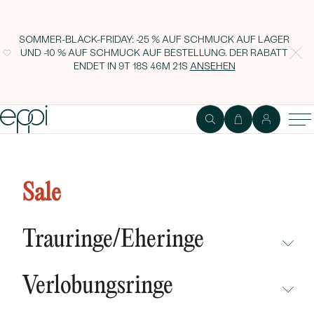
SOMMER-BLACK-FRIDAY: -25 % AUF SCHMUCK AUF LAGER
UND -10 % AUF SCHMUCK AUF BESTELLUNG. DER RABATT
ENDET IN
9T 18S 46M 20S
ANSEHEN
Verlobungsring mit Topas und
Diamanten Tulga
Sale
Trauringe/Eheringe
NICHT ÜBERSEHEN
Verlobungsringe
NEUHEITEN
NICHT ÜBERSEHEN