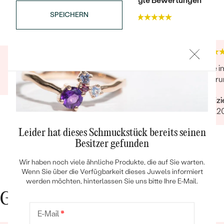
Trusted shop Bewertungen
Google Bewertungen
FARBE:
G-H
SPEICHERN
4.9
4.9
SCHLIFF:
Sehr gut
BEARBEITUNG:
Ohne Bearbeitung
Ware i
Verifizierter Kunde
Lieferu
27.12.2025
Bestseller
Verifiz
20.12.2
Leider hat dieses Schmuckstück bereits seinen
ANSEHEN
Besitzer gefunden
Wir haben noch viele ähnliche Produkte, die auf Sie warten.
Wenn Sie über die Verfügbarkeit dieses Juwels informiert
werden möchten, hinterlassen Sie uns bitte Ihre E-Mail.
Gute Gründe für Eppi
E-Mail
*