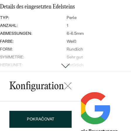
Meistverkaufte
NACH DER FARBE
Details des eingesetzten Edelsteins
Meistverkaufte
Ohrrinnge
NACH DER FORM
TYP:
Perle
Ringe
ANZAHL:
1
MASSGEFERTIGTER
Personalisierte
ABMESSUNGEN:
6-6.5mm
FARBE:
Weiß
ANSEHEN
DIAMANTEN
Halsketten
FORM:
Rundlich
ANSEHEN
SYMMETRIE:
Sehr gut
HERKUNFT:
Natürlich
ANSEHEN
Nebensteine
Wave Kollektion
Konfiguration
TYP:
Diamant
ANZAHL:
1
KARATGEWICHT:
0.02 ct
ANSEHEN
ABMESSUNGEN:
1.75mm
POKRAČOVAT
FORM:
Rund
REINHEIT:
SI1