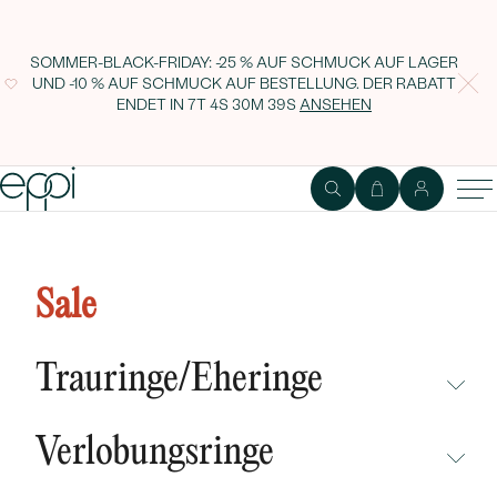
SOMMER-BLACK-FRIDAY: -25 % AUF SCHMUCK AUF LAGER
UND -10 % AUF SCHMUCK AUF BESTELLUNG. DER RABATT
ENDET IN
7T 4S 30M 38S
ANSEHEN
Verlobungsring mit Perle und
Diamant Pankaja
Sale
Trauringe/Eheringe
NICHT ÜBERSEHEN
Verlobungsringe
NEUHEITEN
NICHT ÜBERSEHEN