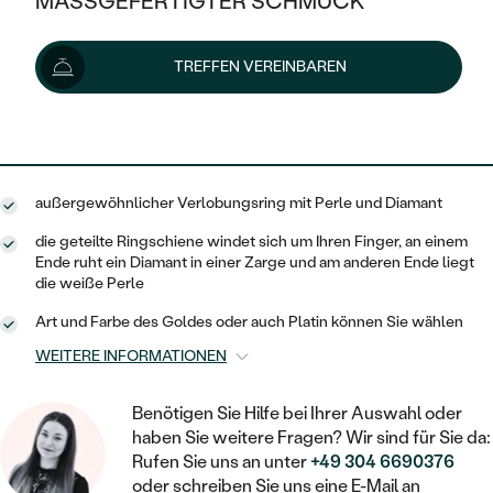
MASSGEFERTIGTER SCHMUCK
560 €
SILBER
MIT MEHREREN DIAMANTEN
NACH STYL
GOLD
AUSVERKAUF
AUSVERKAUF
Lieferoptionen
TREFFEN VEREINBAREN
PLATIN
KLASSISCH
HALO
SILBER
WENN SCHMUCK HILFT
NACH MATERIAL
MINIMALISTISCHE
504 €
mit dem Code
SUN10
.
DREI STEINE
PLATIN
NACH STYL
GOLD
NACH TYP
MEMOIRE
OHRSTECKER
VINTAGE
außergewöhnlicher Verlobungsring mit Perle und Diamant
OHRRINGE
SILBER
NACH STYL
V-FORM
CREOLEN
IM SET
die geteilte Ringschiene windet sich um Ihren Finger, an einem
SOLITÄR
RINGE
Ende ruht ein Diamant in einer Zarge und am anderen Ende liegt
PLATIN
die weiße Perle
VINTAGE
MINIMALISTISCHE
AUSSERGEWÖHNLICH
ZUR GEBURT EINES KINDES
ANHÄNGER / KETTEN
Art und Farbe des Goldes oder auch Platin können Sie wählen
AUSSERGEWÖHNLICHE
NACH STYL
OHRHÄNGER
WEITERE INFORMATIONEN
PERSONALISIERT
ARMBÄNDER
GESTALTE EINEN RING
MEMOIRE
GEHÄMMERTE
SOLITÄR
WÄHLE EINEN RING
Benötigen Sie Hilfe bei Ihrer Auswahl oder
MIT STERNZEICHEN
SCHMUCKSET
haben Sie weitere Fragen? Wir sind für Sie da:
MINIMALISTISCHE
VON HAND GRAVIERTE
HERZ
Rufen Sie uns an unter
+49 304 6690376
DIAMANTEN ZUM EINFASSEN
MINIMALISTISCH
HERRENSCHMUCK
oder schreiben Sie uns eine E-Mail an