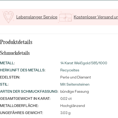
MIT SALT AND PEPPER DIAMANTEN
LUXURIÖSE
PREISWERTE
EDELSTEINSCHMUCK
Meistverkaufte
MIT EDELSTEIN
Lebenslanger Service
Kostenloser Versand 
LUXURIÖSE
SCHMUCK MIT LAB GROWN
Eheringe
DIAMANTEN
NACH MATERIAL
GOLD
Produktdetails
PERLENSCHMUCK
ANSCHAUEN
PLATIN
Schmuckdetails
NACH STYL
METALL
:
14 Karat Weißgold 585/1000
SILBER
HERKUNFT DES METALLS
PERSONALISIERT
:
Recyceltes
EDELSTEIN:
Perle und Diamant
SYMBOLISCH
STIL
:
Mit Seitensteinen
ARTEN DER SCHMUCKFASSUNG
:
bündige Fassung
MINIMALISTISCH
GESAMTGEWICHT IN KARAT:
0.02 ct
METALLOBERFLÄCHE:
Hochglänzend
NACH ANLASS
UNGEFÄHRES GEWICHT:
3.03 g