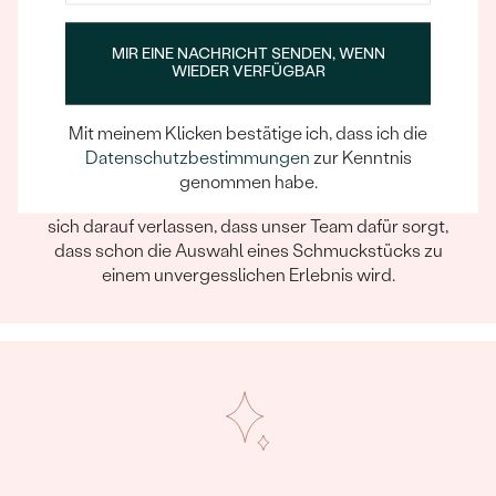
MIR EINE NACHRICHT SENDEN, WENN
WIEDER VERFÜGBAR
Mit meinem Klicken bestätige ich, dass ich die
Datenschutzbestimmungen
zur Kenntnis
Ein Eppi-sches Erlebnis
genommen habe.
Wenn Sie online oder persönlich einkaufen, können Sie
sich darauf verlassen, dass unser Team dafür sorgt,
dass schon die Auswahl eines Schmuckstücks zu
einem unvergesslichen Erlebnis wird.