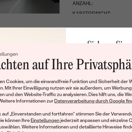
ANZAHL:
KARATGEWICHT:
ABMESSUNGEN:
REINHEIT:
FARBE:
Sichern Sie 
FORM:
ellungen
Rabatt auf Ih
chten auf Ihre Privatsphä
SCHLIFF:
Schmucks
GLANZ:
Werden Sie Teil unse
n Cookies, um die einwandfreie Funktion und Sicherheit der 
SYMMETRIE:
und entdecken Sie die W
n. Mit Ihrer Einwilligung nutzen wir sie außerdem, um Werbung
gefertigten Schmucks
FLUORESZENZ:
en und den Website-Traffic zu analysieren. Dies hilft uns, die We
hat dieses Schmuckstück bereits seinen Besitzer 
Willkommensgeschen
Weitere Informationen zur
Datenverarbeitung durch Google find
HERKUNFT:
Ihnen umgehend einen 
ähnliche Produkte, die auf Sie warten. Wenn Sie über die Verfü
Ihren ersten Ein
LINK ZUM ZERTIFIKAT:
informiert werden möchten, hinterlassen Sie uns bitte Ihre E-Mail
k auf „Einverstanden und fortfahren" stimmen Sie der Verwendu
Sie können Ihre
Einstellungen
jederzeit anpassen und einzelne 
ZERTIFIKAT:
swählen. Weitere Informationen und detaillierte Hinweise finde