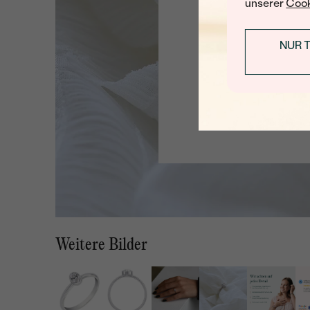
unserer
Cook
NUR 
Weitere Bilder