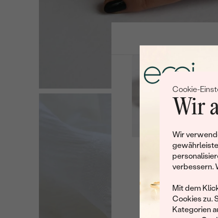
Cookie-Einst
Wir a
Wir verwende
gewährleiste
personalisier
Leider 
verbessern. 
Wir haben noch viele 
Mit dem Klic
Cookies zu. 
Kategorien au