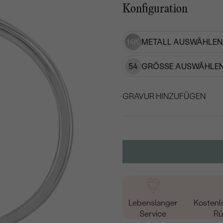
Konfiguration
14K
METALL AUSWÄHLEN
54
GRÖSSE AUSWÄHLEN
GRAVUR HINZUFÜGEN
WÄHLEN SIE SCHRIF
Geben Sie Initialen/Text e
15
/ 15 ZEICHEN
Lebenslanger
Kostenl
Service
Rü