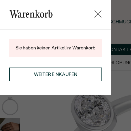
Warenkorb
SOMMER-BLACK-FRIDAY: -25 % AUF SCHMUCK
Sie haben keinen Artikel im Warenkorb
ÜBER UNS
MAGAZIN
SCHMUCK NACH MASS
KONTAKT 
SALE
TRAURINGE/EHERINGE
VERLOBUN
WEITER EINKAUFEN