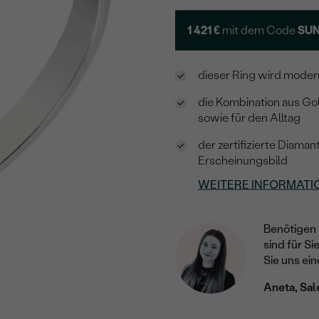
1 421 €
mit dem Code
SUN
dieser Ring wird moder
die Kombination aus Gol
sowie für den Alltag
der zertifizierte Diaman
Erscheinungsbild
WEITERE INFORMATI
Benötigen 
sind für Si
Sie uns ein
Aneta, Sal