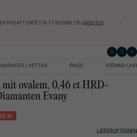
ER RABATT ENDET IN
7T 9S 58M 20S
ANSEHEN
ANHÄNGER / KETTEN
RINGE
VREMMY UHR
 mit ovalem, 0,46 ct HRD-
 Diamanten Evany
-23 %
LIEFEROPTIONEN