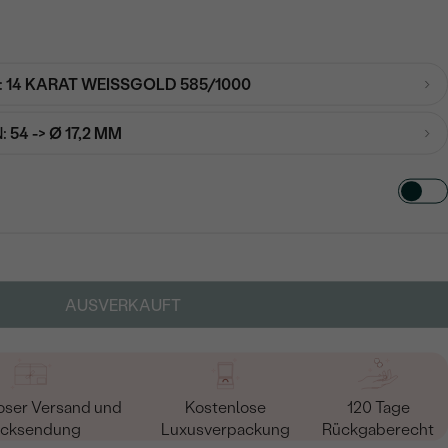
:
14 KARAT WEISSGOLD 585/1000
:
54 -> Ø 17,2 MM
TART AUS
in
AUSVERKAUFT
oser Versand und
Kostenlose
120 Tage
cksendung
Luxusverpackung
Rückgaberecht