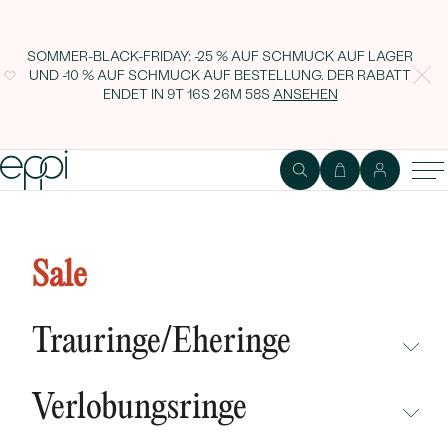
SOMMER-BLACK-FRIDAY: -25 % AUF SCHMUCK AUF LAGER
UND -10 % AUF SCHMUCK AUF BESTELLUNG. DER RABATT
ENDET IN
9T 16S 26M 57S
ANSEHEN
Verlobungsring mit IGI
zertifiziertem Fancy Pink Lab
Sale
Grown Diamanten Imelda
Trauringe/Eheringe
NICHT ÜBERSEHEN
Verlobungsringe
NEUHEITEN
NICHT ÜBERSEHEN