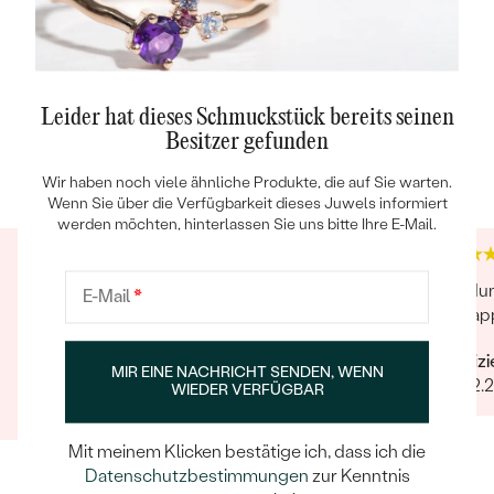
Leider hat dieses Schmuckstück bereits seinen
Trusted shop Bewertungen
Google Bewertungen
Besitzer gefunden
4.9
4.9
Wir haben noch viele ähnliche Produkte, die auf Sie warten.
Wenn Sie über die Verfügbarkeit dieses Juwels informiert
werden möchten, hinterlassen Sie uns bitte Ihre E-Mail.
Ich kann die Ware erst bewerten, wenn ich das
Rundum 
E-Mail
*
Geschenk meiner Frau an Weihnachten
geklapp
gegeben habe.
Verifiz
MIR EINE NACHRICHT SENDEN, WENN
Verifizierter Kunde
28.02.
WIEDER VERFÜGBAR
24.11.2020
Mit meinem Klicken bestätige ich, dass ich die
Datenschutzbestimmungen
zur Kenntnis