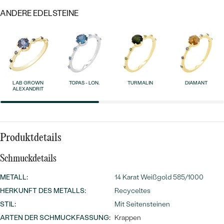
MIT SALT AND PEPPER DIAMANTEN
LUXURIÖSE
ANDERE EDELSTEINE
PREISWERTE
EDELSTEINSCHMUCK
Meistverkaufte
MIT EDELSTEIN
LUXURIÖSE
SCHMUCK MIT LAB GROWN
Eheringe
DIAMANTEN
NACH MATERIAL
GOLD
PERLENSCHMUCK
LAB GROWN
TOPAS - LON.
TURMALIN
DIAMANT
ALEXANDRIT
ANSCHAUEN
PLATIN
NACH STYL
SILBER
PERSONALISIERT
Produktdetails
SYMBOLISCH
Schmuckdetails
METALL
:
14 Karat Weißgold 585/1000
MINIMALISTISCH
HERKUNFT DES METALLS
:
Recyceltes
STIL
:
Mit Seitensteinen
NACH ANLASS
ARTEN DER SCHMUCKFASSUNG
:
Krappen