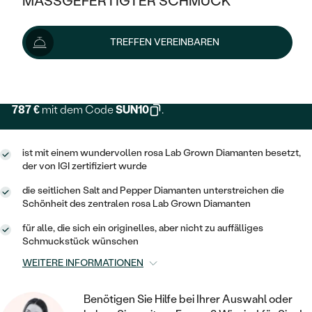
MASSGEFERTIGTER SCHMUCK
SILBER
MIT MEHREREN DIAMANTEN
NACH STYL
GOLD
AUSVERKAUF
874 €
AUSVERKAUF
930 €
-7 %
TREFFEN VEREINBAREN
PLATIN
KLASSISCH
HALO
SILBER
WENN SCHMUCK HILFT
Lieferoptionen
NACH MATERIAL
MINIMALISTISCHE
DREI STEINE
PLATIN
NACH STYL
GOLD
NACH TYP
787 €
mit dem Code
SUN10
.
MEMOIRE
OHRSTECKER
VINTAGE
OHRRINGE
SILBER
NACH STYL
V-FORM
CREOLEN
IM SET
ist mit einem wundervollen rosa Lab Grown Diamanten besetzt,
SOLITÄR
RINGE
der von IGI zertifiziert wurde
PLATIN
VINTAGE
MINIMALISTISCHE
AUSSERGEWÖHNLICH
die seitlichen Salt and Pepper Diamanten unterstreichen die
ZUR GEBURT EINES KINDES
ANHÄNGER / KETTEN
Schönheit des zentralen rosa Lab Grown Diamanten
AUSSERGEWÖHNLICHE
NACH STYL
OHRHÄNGER
für alle, die sich ein originelles, aber nicht zu auffälliges
PERSONALISIERT
ARMBÄNDER
GESTALTE EINEN RING
Schmuckstück wünschen
MEMOIRE
GEHÄMMERTE
SOLITÄR
WÄHLE EINEN RING
WEITERE INFORMATIONEN
MIT STERNZEICHEN
SCHMUCKSET
MINIMALISTISCHE
VON HAND GRAVIERTE
HERZ
DIAMANTEN ZUM EINFASSEN
MINIMALISTISCH
Benötigen Sie Hilfe bei Ihrer Auswahl oder
HERRENSCHMUCK