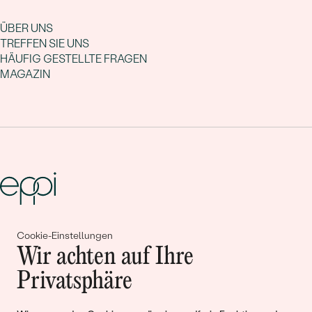
ÜBER UNS
TREFFEN SIE UNS
HÄUFIG GESTELLTE FRAGEN
MAGAZIN
Gemeinsam erschaffen wir
Cookie-Einstellungen
Wir achten auf Ihre
Geschichten von Schönheit und
Privatsphäre
Liebe