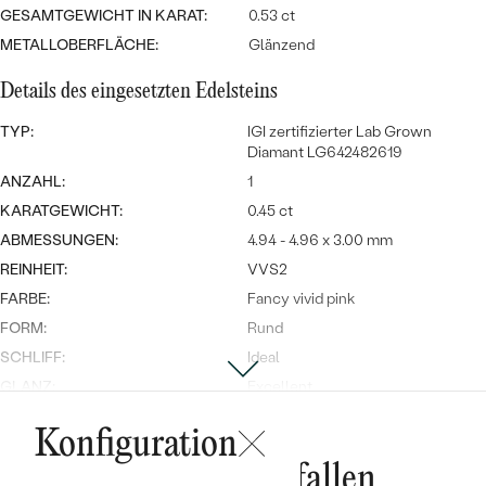
Meistverkaufte
NACH DER FARBE
GESAMTGEWICHT IN KARAT:
0.53 ct
Meistverkaufte
METALLOBERFLÄCHE:
Glänzend
Ohrrinnge
NACH DER FORM
Ringe
Details des eingesetzten Edelsteins
MASSGEFERTIGTER
Personalisierte
TYP:
IGI zertifizierter Lab Grown
Diamant LG642482619
ANSEHEN
DIAMANTEN
Halsketten
ANZAHL:
1
ANSEHEN
KARATGEWICHT:
0.45 ct
ABMESSUNGEN:
4.94 - 4.96 x 3.00 mm
REINHEIT:
VVS2
ANSEHEN
Wave Kollektion
FARBE:
Fancy vivid pink
FORM:
Rund
SCHLIFF:
Ideal
GLANZ:
Excellent
ANSEHEN
SYMMETRIE:
Excellent
Konfiguration
FLUORESZENZ:
Slight
Das könnte Ihnen gefallen
HERKUNFT:
Im Labor hergestellt