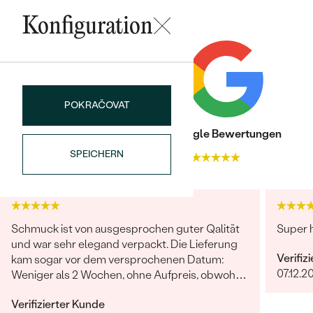
Konfiguration
POKRAČOVAT
Bestseller
Trusted shop Bewertungen
Google Bewertungen
SPEICHERN
4.9
4.9
ANSEHEN
Schmuck ist von ausgesprochen guter Qalität
Super h
und war sehr elegand verpackt. Die Lieferung
Verifiz
kam sogar vor dem versprochenen Datum:
07.12.2
Weniger als 2 Wochen, ohne Aufpreis, obwohl
2-4 Wochen angegeben waren. Bestellung und
Verifizierter Kunde
Lieferung wurde uns telefonisch vom