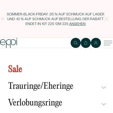
SOMMER-BLACK-FRIDAY: -25 % AUF SCHMUCK AUF LAGER
UND -10 % AUF SCHMUCK AUF BESTELLUNG. DER RABATT
ENDET IN
10T 22S 12M 31S
ANSEHEN
Verlobungsring mit Granat
Mahiya
Sale
Trauringe/Eheringe
NICHT ÜBERSEHEN
Verlobungsringe
NEUHEITEN
NICHT ÜBERSEHEN