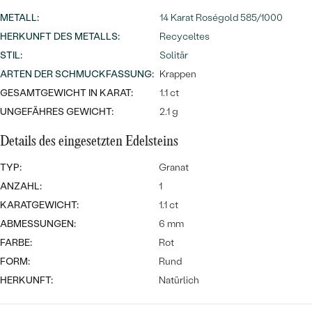
Meistverkaufte
NACH DER FARBE
METALL
:
14 Karat Roségold 585/1000
Meistverkaufte
Ohrrinnge
HERKUNFT DES METALLS
:
Recyceltes
NACH DER FORM
STIL
:
Solitär
Ringe
ARTEN DER SCHMUCKFASSUNG
MASSGEFERTIGTER
:
Krappen
Personalisierte
GESAMTGEWICHT IN KARAT:
1.1 ct
ANSEHEN
DIAMANTEN
Halsketten
UNGEFÄHRES GEWICHT:
2.1 g
ANSEHEN
Details des eingesetzten Edelsteins
TYP:
Granat
ANSEHEN
ANZAHL:
1
Wave Kollektion
KARATGEWICHT:
1.1 ct
ABMESSUNGEN:
6 mm
FARBE:
Rot
FORM:
Rund
ANSEHEN
HERKUNFT:
Natürlich