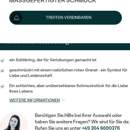
MASSGEFERTIGTER SCHMUCK
1 189 €
SILBER
MIT MEHREREN DIAMANTEN
NACH STYL
GOLD
AUSVERKAUF
AUSVERKAUF
Wir liefern den Schmuck innerhalb von 3 - 4 Wochen.
TREFFEN VEREINBAREN
PLATIN
KLASSISCH
HALO
Lieferoptionen
SILBER
WENN SCHMUCK HILFT
NACH MATERIAL
MINIMALISTISCHE
DREI STEINE
PLATIN
NACH STYL
1 070 €
mit dem Code
SUN10
.
GOLD
NACH TYP
MEMOIRE
OHRSTECKER
VINTAGE
OHRRINGE
SILBER
NACH STYL
ein Solitärring, der für Verlobungen gemacht ist
V-FORM
CREOLEN
IM SET
SOLITÄR
RINGE
geschmückt mit einem natürlichen roten Granat - ein Symbol für
PLATIN
VINTAGE
Liebe und Leidenschaft
MINIMALISTISCHE
AUSSERGEWÖHNLICH
ZUR GEBURT EINES KINDES
ANHÄNGER / KETTEN
Ein schlichtes, aber unübersehbares Schmuckstück für die Liebe
AUSSERGEWÖHNLICHE
NACH STYL
OHRHÄNGER
Ihres Lebens
PERSONALISIERT
ARMBÄNDER
GESTALTE EINEN RING
WEITERE INFORMATIONEN
MEMOIRE
GEHÄMMERTE
SOLITÄR
WÄHLE EINEN RING
MIT STERNZEICHEN
SCHMUCKSET
Benötigen Sie Hilfe bei Ihrer Auswahl oder
MINIMALISTISCHE
VON HAND GRAVIERTE
HERZ
haben Sie weitere Fragen? Wir sind für Sie da:
DIAMANTEN ZUM EINFASSEN
MINIMALISTISCH
HERRENSCHMUCK
Rufen Sie uns an unter
+49 304 6690376