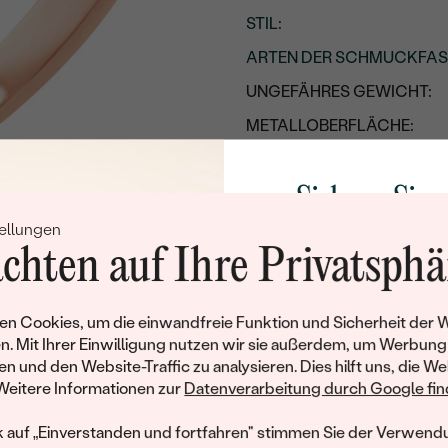
STIL
:
ARTEN DER SCHMUCKFA
UNGEFÄHRES GEWICHT:
METALLOBERFLÄCHE:
METALL
:
Sichern Sie 
HERKUNFT DES METALLS
:
ellungen
Rabatt auf Ih
chten auf Ihre Privatsphä
Schmucks
Werden Sie Teil unse
n Cookies, um die einwandfreie Funktion und Sicherheit der 
und entdecken Sie die W
n. Mit Ihrer Einwilligung nutzen wir sie außerdem, um Werbung
gefertigten Schmucks
en und den Website-Traffic zu analysieren. Dies hilft uns, die We
Willkommensgeschen
Weitere Informationen zur
Datenverarbeitung durch Google find
Ihnen umgehend einen 
Ihren ersten Ein
k auf „Einverstanden und fortfahren" stimmen Sie der Verwendu