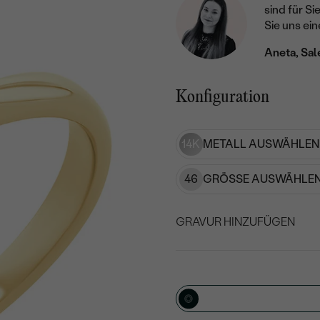
sind für Si
Sie uns ein
Aneta, Sal
Konfiguration
14K
METALL AUSWÄHLEN
46
GRÖSSE AUSWÄHLEN
GRAVUR HINZUFÜGEN
WÄHLEN SIE SCHRIF
Geben Sie Initialen/Text e
15
/ 15 ZEICHEN