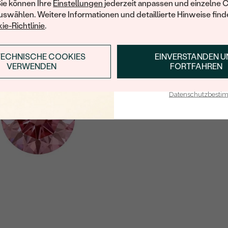
Sie können Ihre
Einstellungen
jederzeit anpassen und einzelne 
swählen. Weitere Informationen und detaillierte Hinweise finde
ie-Richtlinie
.
TECHNISCHE COOKIES
EINVERSTANDEN 
ANMELDEN & RABAT
VERWENDEN
FORTFAHREN
E-Mail-Adresse je bei uns i
Datenschutzbest