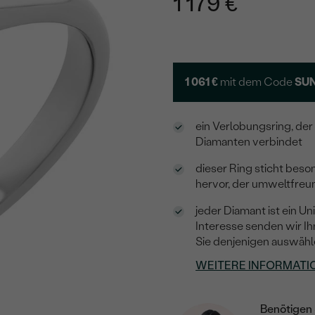
1 179 €
1 061 €
mit dem Code
SUN
ein Verlobungsring, de
Diamanten verbindet
dieser Ring sticht bes
hervor, der umweltfreun
jeder Diamant ist ein Un
Interesse senden wir Ih
Sie denjenigen auswähle
WEITERE INFORMATI
Benötigen 