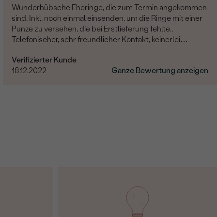
Wunderhübsche Eheringe, die zum Termin angekommen
sind. Inkl. noch einmal einsenden, um die Ringe mit einer
Punze zu versehen, die bei Erstlieferung fehlte..
Telefonischer, sehr freundlicher Kontakt, keinerlei
Probleme hinsichtlich der kompletten Abwicklung. Die
Verifizierter Kunde
Hochzeit rundum gelungen, das Brautpaar glücklich.
18.12.2022
Ganze Bewertung anzeigen
Vielen lieben Dank auch noch Mal an dieser Stelle.