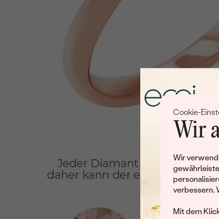
Cookie-Einst
Wir a
Wir verwende
gewährleiste
personalisier
verbessern. 
Mit dem Klic