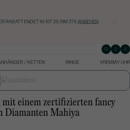
ER RABATT ENDET IN
10T 2S 51M 36S
ANSEHEN
ANHÄNGER / KETTEN
RINGE
VREMMY UHR
3
Zusammen
mit einem zertifizierten fancy
n Diamanten Mahiya