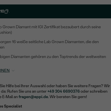
10
.
b Grown Diamant mit IGI Zertifikat bezaubert durch seine
ushion)
sorgen 16 weiße seitliche Lab Grown Diamanten, die den
men
rbigen Diamanten gehören zu den Toptrends der weltweiten
ONEN
Sie Hilfe bei Ihrer Auswahl oder haben Sie weitere Fragen? Wir
e da: Rufen Sie uns an unter
+49 304 6690376
oder schreiben
e E-Mail an
fragen@eppi.de
. Wir beraten Sie gern!
es Specialist