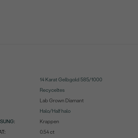
14 Karat Gelbgold 585/1000
Recyceltes
Lab Grown Diamant
Halo/Half halo
SSUNG
:
Krappen
T:
0.54 ct