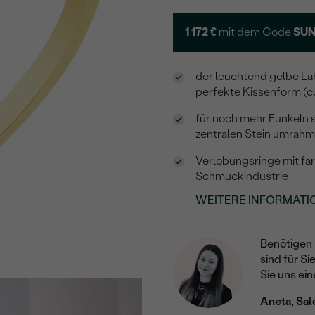
1 172 €
mit dem Code
SUN
der leuchtend gelbe La
perfekte Kissenform (c
für noch mehr Funkeln 
zentralen Stein umrah
Verlobungsringe mit fa
Schmuckindustrie
WEITERE INFORMATI
Benötigen 
sind für Si
Sie uns ein
Aneta, Sal