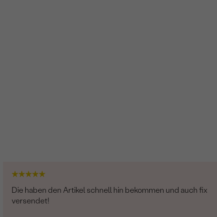
SI
G-H
Im Labor hergestellt
Die haben den Artikel schnell hin bekommen und auch fix
versendet!