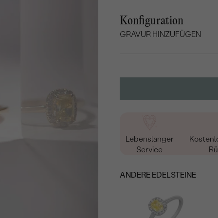
Konfiguration
GRAVUR HINZUFÜGEN
WÄHLEN SIE SCHRIF
Geben Sie Initialen/Text e
15
/ 15 ZEICHEN
Lebenslanger
Kostenl
Service
Rü
ANDERE EDELSTEINE