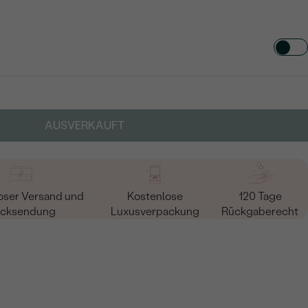
TART AUS
in
AUSVERKAUFT
oser Versand und
Kostenlose
120 Tage
cksendung
Luxusverpackung
Rückgaberecht