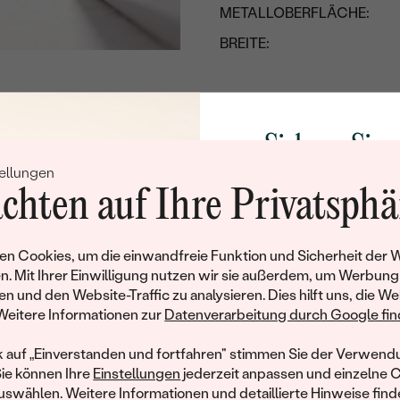
METALLOBERFLÄCHE:
BREITE:
HÖHE:
LÄNGE:
UNGEFÄHRES GEWICHT:
Sichern Sie 
ellungen
Details des eingesetzten Edels
Rabatt auf Ih
chten auf Ihre Privatsphä
TYP:
Schmucks
Werden Sie Teil unse
n Cookies, um die einwandfreie Funktion und Sicherheit der 
ANZAHL:
und entdecken Sie die W
n. Mit Ihrer Einwilligung nutzen wir sie außerdem, um Werbung
KARATGEWICHT:
gefertigten Schmucks
en und den Website-Traffic zu analysieren. Dies hilft uns, die We
hat dieses Schmuckstück bereits seinen Besitzer 
Willkommensgeschen
Weitere Informationen zur
Datenverarbeitung durch Google find
ABMESSUNGEN:
Ihnen umgehend einen 
ähnliche Produkte, die auf Sie warten. Wenn Sie über die Verfü
REINHEIT:
Ihren ersten Ein
informiert werden möchten, hinterlassen Sie uns bitte Ihre E-Mail
k auf „Einverstanden und fortfahren" stimmen Sie der Verwendu
Sie können Ihre
Einstellungen
jederzeit anpassen und einzelne 
FARBE:
swählen. Weitere Informationen und detaillierte Hinweise finde