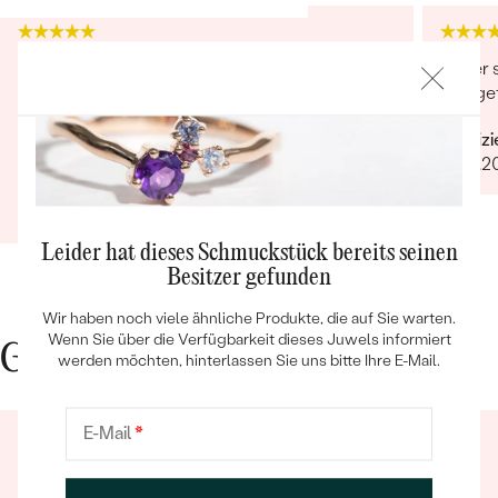
Sehr gut gearbeitet und von großartiger
Super s
Qualität. Stein,klar&rein. Lieferung hat nur 1 Tag
und ge
gedauert. Besser geht es nicht. Verpackung
Verifiz
traumhaft.Auch der Kontakt sehr freundlich
29.12.2
und hilfsbereit.Ich bin sehr zufrieden und kann
Verifizierter Kunde
Eppi wirklich empfehlen.Vielen Dank
Bestseller
03.09.2020
Ganze Bewertung anzeigen
Leider hat dieses Schmuckstück bereits seinen
Besitzer gefunden
ANSEHEN
Wir haben noch viele ähnliche Produkte, die auf Sie warten.
Wenn Sie über die Verfügbarkeit dieses Juwels informiert
Gute Gründe für Eppi
werden möchten, hinterlassen Sie uns bitte Ihre E-Mail.
E-Mail
*