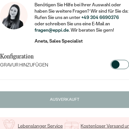
STATEMENT
MIT FÜLLUNG
KINDER
Benötigen Sie Hilfe bei Ihrer Auswahl oder
LAB GROWN DIAMANTEN ZUM
MEDAILLON
SCHMUCK FÜR KINDER
haben Sie weitere Fragen? Wir sind für Sie da:
SIEGELRINGE
EINFASSEN
IM SET
PIERCINGS
Rufen Sie uns an unter
+49 304 6690376
KETTEN
BROSCHEN
oder schreiben Sie uns eine E-Mail an
PERSONALISIERT
FARBIGE DIAMANTEN ZUM EINFASSEN
fragen@eppi.de
. Wir beraten Sie gern!
NACH PREIS
HERZKETTEN
SCHMUCKZUBEHÖR
NACH STEIN
Aneta, Sales Specialist
GÜNSTIG
NACH EDELSTEIN
NACH EDELSTEIN
MIT DIAMANT
MIT TIEREN
NACH MATERIAL
Konfiguration
MIT DIAMANT
MIT DIAMANT
LUXURIÖSE
MIT EDELSTEIN
GRAVUR HINZUFÜGEN
GOLD
NACH EDELSTEIN
MIT EDELSTEIN
MIT LAB GROWN DIAMANT
PERLENOHRRINGE
WÄHLEN SIE SCHRIFTART AUS
MIT DIAMANT
SILBER
PERLENRINGE
MIT MOISSANIT
Geben Sie Initialen/Text ein
MIT EDELSTEIN
PLATIN
NACH PREIS
AUSVERKAUFT
MIT FARBIGEN DIAMANTEN
15
/ 15 ZEICHEN
NACH PREIS
PREISWERTE
PERLENKETTEN
NACH STEIN
MIT SCHWARZEN DIAMANTEN
PREISWERTE
LUXURIÖSE
DIAMANTSCHMUCK
Lebenslanger Service
Kostenloser Versand 
NACH PREIS