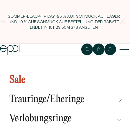
SOMMER-BLACK-FRIDAY: -25 % AUF SCHMUCK AUF LAGER
UND -10 % AUF SCHMUCK AUF BESTELLUNG. DER RABATT
ENDET IN
10T 2S 50M 36S
ANSEHEN
Verlobungsring mit einem 0.9ct
zertifizierten Lab Grown
Sale
Diamanten im Emeraldschliff
Venus
Trauringe/Eheringe
NICHT ÜBERSEHEN
Verlobungsringe
NEUHEITEN
NICHT ÜBERSEHEN