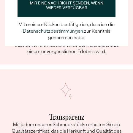
MIR EINE NACHRICHT SENDEN, WENN
WIEDER VERFÜGBAR
Ein Eppi-sches Erlebnis
Mit meinem Klicken bestätige ich, dass ich die
Datenschutzbestimmungen
zur Kenntnis
Wenn Sie online oder persönlich einkaufen, können Sie
genommen habe.
sich darauf verlassen, dass unser Team dafür sorgt,
dass schon die Auswahl eines Schmuckstücks zu
einem unvergesslichen Erlebnis wird.
Transparenz
Mit jedem unserer Schmuckstücke erhalten Sie ein
Qualitätszertifikat, das die Herkunft und Qualität des