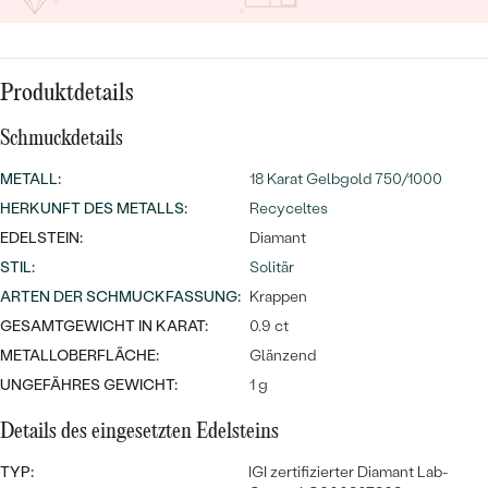
MIT SALT AND PEPPER DIAMANTEN
LUXURIÖSE
PREISWERTE
EDELSTEINSCHMUCK
Meistverkaufte
MIT EDELSTEIN
LUXURIÖSE
SCHMUCK MIT LAB GROWN
Produktdetails
Eheringe
DIAMANTEN
NACH MATERIAL
Schmuckdetails
GOLD
PERLENSCHMUCK
METALL
:
18 Karat Gelbgold 750/1000
HERKUNFT DES METALLS
:
Recyceltes
ANSCHAUEN
PLATIN
EDELSTEIN:
Diamant
NACH STYL
STIL
:
Solitär
SILBER
PERSONALISIERT
ARTEN DER SCHMUCKFASSUNG
:
Krappen
GESAMTGEWICHT IN KARAT:
0.9 ct
SYMBOLISCH
METALLOBERFLÄCHE:
Glänzend
UNGEFÄHRES GEWICHT:
1 g
MINIMALISTISCH
Details des eingesetzten Edelsteins
NACH ANLASS
TYP:
IGI zertifizierter Diamant Lab-