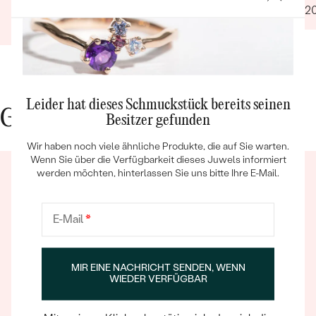
Verifizierter Kunde
12.01.2
und Ihre Marke unseren Freunden und Familien
22.12.2025
Ganze Bewertung anzeigen
weiterempfehlen.
Leider hat dieses Schmuckstück bereits seinen
Gute Gründe für Eppi
Besitzer gefunden
Bestseller
Wir haben noch viele ähnliche Produkte, die auf Sie warten.
Wenn Sie über die Verfügbarkeit dieses Juwels informiert
werden möchten, hinterlassen Sie uns bitte Ihre E-Mail.
ANSEHEN
E-Mail
*
Ein Eppi-sches Erlebnis
MIR EINE NACHRICHT SENDEN, WENN
WIEDER VERFÜGBAR
Wenn Sie online oder persönlich einkaufen, können Sie
sich darauf verlassen, dass unser Team dafür sorgt,
dass schon die Auswahl eines Schmuckstücks zu