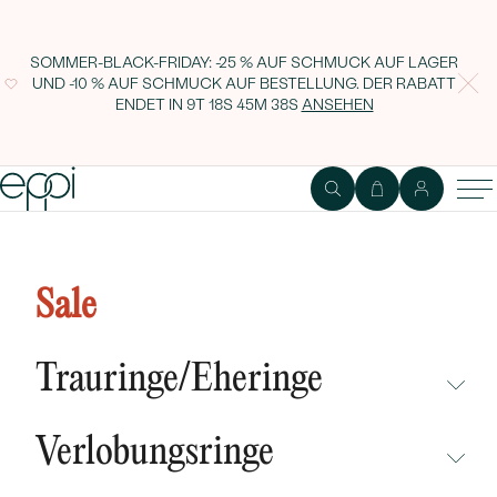
SOMMER-BLACK-FRIDAY: -25 % AUF SCHMUCK AUF LAGER
UND -10 % AUF SCHMUCK AUF BESTELLUNG. DER RABATT
ENDET IN
9T 18S 45M 38S
ANSEHEN
1
2
Ring
Edelstein
Sale
Verlobungsring mit Diamanten
Andres
Trauringe/Eheringe
NICHT ÜBERSEHEN
Verlobungsringe
NEUHEITEN
NICHT ÜBERSEHEN