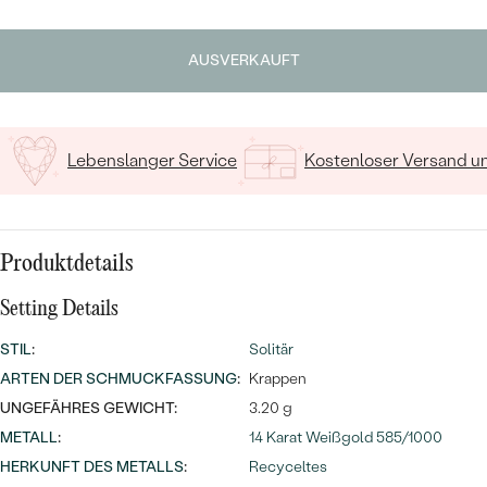
MIT SALT AND PEPPER DIAMANTEN
LUXURIÖSE
Geben Sie Initialen/Text ein
PREISWERTE
EDELSTEINSCHMUCK
Meistverkaufte
MIT EDELSTEIN
AUSVERKAUFT
15
/ 15 ZEICHEN
LUXURIÖSE
SCHMUCK MIT LAB GROWN
Eheringe
DIAMANTEN
NACH MATERIAL
Lebenslanger Service
Kostenloser Versand 
GOLD
PERLENSCHMUCK
ANSCHAUEN
PLATIN
NACH STYL
Produktdetails
SILBER
PERSONALISIERT
Setting Details
SYMBOLISCH
STIL
:
Solitär
ARTEN DER SCHMUCKFASSUNG
:
Krappen
MINIMALISTISCH
UNGEFÄHRES GEWICHT:
3.20 g
METALL
:
14 Karat Weißgold 585/1000
NACH ANLASS
HERKUNFT DES METALLS
:
Recyceltes