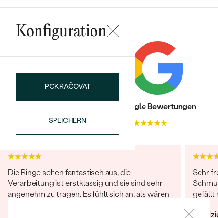
Meistverkaufte
NACH DER FARBE
Meistverkaufte
Ohrrinnge
Konfiguration
NACH DER FORM
Ringe
MASSGEFERTIGTER
Personalisierte
ANSEHEN
DIAMANTEN
Halsketten
POKRAČOVAT
ANSEHEN
Trusted shop Bewertungen
Google Bewertungen
SPEICHERN
4.9
4.9
ANSEHEN
Wave Kollektion
Die Ringe sehen fantastisch aus, die
Sehr fr
Verarbeitung ist erstklassig und sie sind sehr
Schmuc
ANSEHEN
angenehm zu tragen. Es fühlt sich an, als wären
gefällt 
sie ein Teil von uns. Vielen lieben Dank für Ihre
Verifiz
großartige Arbeit! Sehr gerne werden wir Eppi