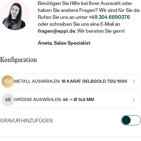
STATEMENT
MIT FÜLLUNG
Benötigen Sie Hilfe bei Ihrer Auswahl oder
KINDER
LAB GROWN DIAMANTEN ZUM
MEDAILLON
SCHMUCK FÜR KINDER
haben Sie weitere Fragen? Wir sind für Sie da:
SIEGELRINGE
EINFASSEN
IM SET
Rufen Sie uns an unter
+49 304 6690376
PIERCINGS
oder schreiben Sie uns eine E-Mail an
KETTEN
BROSCHEN
PERSONALISIERT
fragen@eppi.de
. Wir beraten Sie gern!
FARBIGE DIAMANTEN ZUM EINFASSEN
NACH PREIS
HERZKETTEN
SCHMUCKZUBEHÖR
NACH STEIN
Aneta, Sales Specialist
GÜNSTIG
NACH EDELSTEIN
NACH EDELSTEIN
MIT DIAMANT
MIT TIEREN
Konfiguration
NACH MATERIAL
MIT DIAMANT
MIT DIAMANT
LUXURIÖSE
MIT EDELSTEIN
GOLD
NACH EDELSTEIN
MIT EDELSTEIN
MIT LAB GROWN DIAMANT
18K
METALL AUSWÄHLEN:
18 KARAT GELBGOLD 750/1000
PERLENOHRRINGE
MIT DIAMANT
SILBER
PERLENRINGE
MIT MOISSANIT
46
GRÖSSE AUSWÄHLEN:
46 -> Ø 14,6 MM
MIT EDELSTEIN
PLATIN
NACH PREIS
MIT FARBIGEN DIAMANTEN
NACH PREIS
PREISWERTE
PERLENKETTEN
GRAVUR HINZUFÜGEN
NACH STEIN
MIT SCHWARZEN DIAMANTEN
PREISWERTE
LUXURIÖSE
WÄHLEN SIE SCHRIFTART AUS
DIAMANTSCHMUCK
NACH PREIS