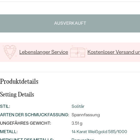
MIT SALT AND PEPPER DIAMANTEN
LUXURIÖSE
PREISWERTE
EDELSTEINSCHMUCK
Meistverkaufte
MIT EDELSTEIN
Geben Sie Initialen/Text ein
AUSVERKAUFT
LUXURIÖSE
SCHMUCK MIT LAB GROWN
15
/ 15 ZEICHEN
Eheringe
DIAMANTEN
NACH MATERIAL
GOLD
PERLENSCHMUCK
Lebenslanger Service
Kostenloser Versand 
ANSCHAUEN
PLATIN
NACH STYL
SILBER
Produktdetails
PERSONALISIERT
Setting Details
SYMBOLISCH
STIL
:
Solitär
MINIMALISTISCH
ARTEN DER SCHMUCKFASSUNG
:
Spannfassung
UNGEFÄHRES GEWICHT:
3.51 g
NACH ANLASS
METALL
:
14 Karat Weißgold 585/1000