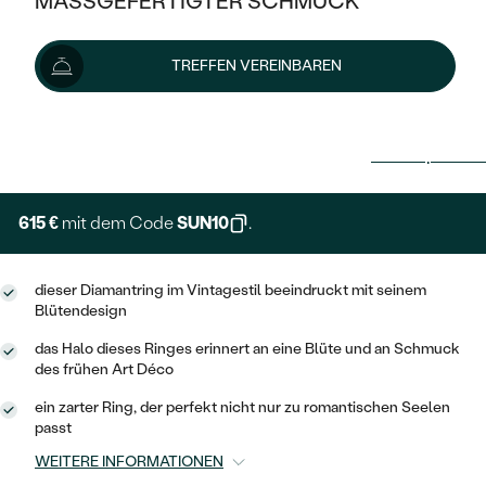
MASSGEFERTIGTER SCHMUCK
SILBER
MIT MEHREREN DIAMANTEN
NACH STYL
GOLD
AUSVERKAUF
AUSVERKAUF
TREFFEN VEREINBAREN
PLATIN
KLASSISCH
HALO
SILBER
WENN SCHMUCK HILFT
683 €
NACH MATERIAL
MINIMALISTISCHE
DREI STEINE
PLATIN
NACH STYL
Lieferoptionen
GOLD
NACH TYP
MEMOIRE
OHRSTECKER
VINTAGE
OHRRINGE
SILBER
NACH STYL
615 €
mit dem Code
SUN10
.
V-FORM
CREOLEN
IM SET
SOLITÄR
RINGE
PLATIN
VINTAGE
MINIMALISTISCHE
AUSSERGEWÖHNLICH
dieser Diamantring im Vintagestil beeindruckt mit seinem
ZUR GEBURT EINES KINDES
ANHÄNGER / KETTEN
Blütendesign
AUSSERGEWÖHNLICHE
NACH STYL
OHRHÄNGER
das Halo dieses Ringes erinnert an eine Blüte und an Schmuck
PERSONALISIERT
ARMBÄNDER
GESTALTE EINEN RING
des frühen Art Déco
MEMOIRE
GEHÄMMERTE
SOLITÄR
WÄHLE EINEN RING
ein zarter Ring, der perfekt nicht nur zu romantischen Seelen
MIT STERNZEICHEN
SCHMUCKSET
passt
MINIMALISTISCHE
VON HAND GRAVIERTE
HERZ
DIAMANTEN ZUM EINFASSEN
WEITERE INFORMATIONEN
MINIMALISTISCH
HERRENSCHMUCK