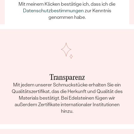
Mit meinem Klicken bestätige ich, dass ich die
dass schon die Auswahl eines Schmuckstücks zu
Datenschutzbestimmungen
zur Kenntnis
einem unvergesslichen Erlebnis wird.
genommen habe.
Transparenz
Mit jedem unserer Schmuckstücke erhalten Sie ein
Qualitätszertifikat, das die Herkunft und Qualität des
Materials bestätigt. Bei Edelsteinen fügen wir
außerdem Zertifikate internationaler Institutionen
hinzu.