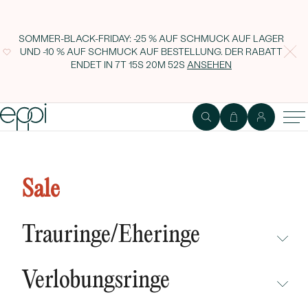
SOMMER-BLACK-FRIDAY: -25 % AUF SCHMUCK AUF LAGER
UND -10 % AUF SCHMUCK AUF BESTELLUNG. DER RABATT
ENDET IN
7T 15S 20M 52S
ANSEHEN
1
2
Ring
Edelstein
Sale
Verlobungsring mit Diamant
Diadah
Trauringe/Eheringe
NICHT ÜBERSEHEN
Verlobungsringe
NEUHEITEN
NICHT ÜBERSEHEN