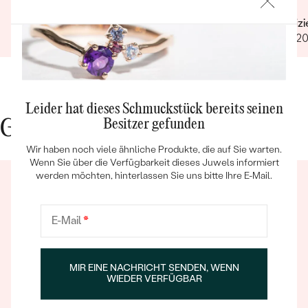
langleb
Verifizierter Kunde
Verifiz
nicht k
23.06.2025
13.10.2
Leider hat dieses Schmuckstück bereits seinen
Bestseller
Besitzer gefunden
Gute Gründe für Eppi
Wir haben noch viele ähnliche Produkte, die auf Sie warten.
Wenn Sie über die Verfügbarkeit dieses Juwels informiert
werden möchten, hinterlassen Sie uns bitte Ihre E-Mail.
ANSEHEN
E-Mail
*
MIR EINE NACHRICHT SENDEN, WENN
Ein Eppi-sches Erlebnis
WIEDER VERFÜGBAR
Wenn Sie online oder persönlich einkaufen, können Sie
sich darauf verlassen, dass unser Team dafür sorgt,