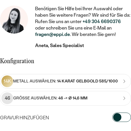
STATEMENT
MIT FÜLLUNG
KINDER
LAB GROWN DIAMANTEN ZUM
MEDAILLON
Benötigen Sie Hilfe bei Ihrer Auswahl oder
SCHMUCK FÜR KINDER
SIEGELRINGE
EINFASSEN
haben Sie weitere Fragen? Wir sind für Sie da:
IM SET
PIERCINGS
Rufen Sie uns an unter
+49 304 6690376
KETTEN
BROSCHEN
PERSONALISIERT
oder schreiben Sie uns eine E-Mail an
FARBIGE DIAMANTEN ZUM EINFASSEN
fragen@eppi.de
. Wir beraten Sie gern!
NACH PREIS
HERZKETTEN
SCHMUCKZUBEHÖR
NACH STEIN
Aneta, Sales Specialist
GÜNSTIG
NACH EDELSTEIN
NACH EDELSTEIN
MIT DIAMANT
MIT TIEREN
NACH MATERIAL
MIT DIAMANT
MIT DIAMANT
LUXURIÖSE
Konfiguration
MIT EDELSTEIN
GOLD
NACH EDELSTEIN
MIT EDELSTEIN
MIT LAB GROWN DIAMANT
PERLENOHRRINGE
14K
METALL AUSWÄHLEN:
14 KARAT GELBGOLD 585/1000
MIT DIAMANT
SILBER
PERLENRINGE
MIT MOISSANIT
MIT EDELSTEIN
PLATIN
NACH PREIS
46
GRÖSSE AUSWÄHLEN:
46 -> Ø 14,6 MM
MIT FARBIGEN DIAMANTEN
NACH PREIS
PREISWERTE
PERLENKETTEN
NACH STEIN
MIT SCHWARZEN DIAMANTEN
GRAVUR HINZUFÜGEN
PREISWERTE
LUXURIÖSE
DIAMANTSCHMUCK
NACH PREIS
WÄHLEN SIE SCHRIFTART AUS