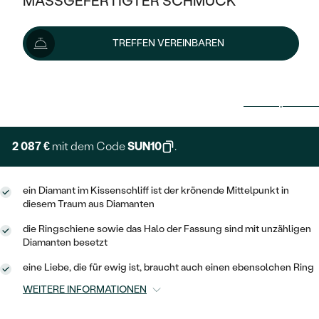
MASSGEFERTIGTER SCHMUCK
SILBER
MIT MEHREREN DIAMANTEN
NACH STYL
GOLD
AUSVERKAUF
AUSVERKAUF
TREFFEN VEREINBAREN
PLATIN
KLASSISCH
HALO
SILBER
WENN SCHMUCK HILFT
2 319 €
NACH MATERIAL
MINIMALISTISCHE
DREI STEINE
PLATIN
NACH STYL
Lieferoptionen
GOLD
NACH TYP
MEMOIRE
OHRSTECKER
VINTAGE
OHRRINGE
SILBER
NACH STYL
2 087 €
mit dem Code
SUN10
.
V-FORM
CREOLEN
IM SET
SOLITÄR
RINGE
PLATIN
VINTAGE
MINIMALISTISCHE
AUSSERGEWÖHNLICH
ein Diamant im Kissenschliff ist der krönende Mittelpunkt in
ZUR GEBURT EINES KINDES
ANHÄNGER / KETTEN
diesem Traum aus Diamanten
AUSSERGEWÖHNLICHE
NACH STYL
OHRHÄNGER
die Ringschiene sowie das Halo der Fassung sind mit unzähligen
PERSONALISIERT
ARMBÄNDER
GESTALTE EINEN RING
Diamanten besetzt
MEMOIRE
GEHÄMMERTE
SOLITÄR
WÄHLE EINEN RING
eine Liebe, die für ewig ist, braucht auch einen ebensolchen Ring
MIT STERNZEICHEN
SCHMUCKSET
MINIMALISTISCHE
VON HAND GRAVIERTE
WEITERE INFORMATIONEN
HERZ
DIAMANTEN ZUM EINFASSEN
MINIMALISTISCH
HERRENSCHMUCK