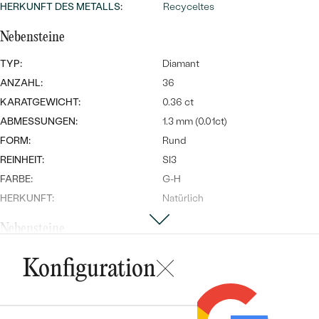
Meistverkaufte
HERKUNFT DES METALLS
:
Recyceltes
NACH DER FARBE
Meistverkaufte
Ohrrinnge
Nebensteine
NACH DER FORM
Ringe
TYP:
Diamant
MASSGEFERTIGTER
Personalisierte
ANZAHL:
36
KARATGEWICHT:
0.36 ct
ANSEHEN
DIAMANTEN
Halsketten
ABMESSUNGEN:
1.3 mm (0.01ct)
ANSEHEN
FORM:
Rund
REINHEIT:
SI3
FARBE:
G-H
ANSEHEN
Wave Kollektion
HERKUNFT:
Natürlich
Nebensteine
TYP:
Diamant
Konfiguration
ANSEHEN
ANZAHL:
16
KARATGEWICHT:
0.19 ct
ABMESSUNGEN:
1.4 mm (0.012ct)