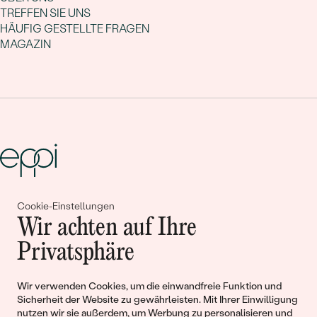
TREFFEN SIE UNS
HÄUFIG GESTELLTE FRAGEN
MAGAZIN
Cookie-Einstellungen
Gemeinsam erschaffen wir
Wir achten auf Ihre
Geschichten von Schönheit und
Privatsphäre
Liebe
Wir verwenden Cookies, um die einwandfreie Funktion und
Sicherheit der Website zu gewährleisten. Mit Ihrer Einwilligung
Begleiten Sie uns!
nutzen wir sie außerdem, um Werbung zu personalisieren und