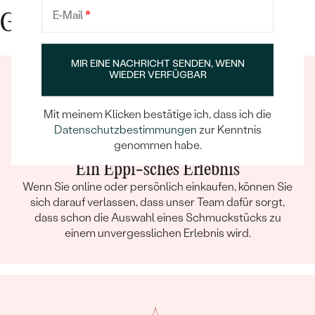
ausgesuchtem Stein entworfen. Der Transport
E-Mail
*
Gute Gründe für Eppi
war ebenfalls sehr schnell, zwischendurch gab
es auch immer wieder einen Zwischenstand
über den Produktionsfortschritt. Das
MIR EINE NACHRICHT SENDEN, WENN
Endergebnis sah dann zuletzt noch viel besser
WIEDER VERFÜGBAR
aus als ich gehofft habe (ihr gefällt der Ring
auch sehr). Insgesamt also ein wirklich guter
Mit meinem Klicken bestätige ich, dass ich die
Shop, den ich uneingeschränkt
Datenschutzbestimmungen
zur Kenntnis
weiterempfehlen kann!
genommen habe.
Ein Eppi-sches Erlebnis
Wenn Sie online oder persönlich einkaufen, können Sie
sich darauf verlassen, dass unser Team dafür sorgt,
dass schon die Auswahl eines Schmuckstücks zu
einem unvergesslichen Erlebnis wird.