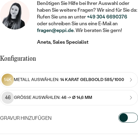
STATEMENT
MIT FÜLLUNG
Benötigen Sie Hilfe bei Ihrer Auswahl oder
KINDER
LAB GROWN DIAMANTEN ZUM
MEDAILLON
SCHMUCK FÜR KINDER
haben Sie weitere Fragen? Wir sind für Sie da:
SIEGELRINGE
EINFASSEN
IM SET
Rufen Sie uns an unter
+49 304 6690376
PIERCINGS
oder schreiben Sie uns eine E-Mail an
KETTEN
BROSCHEN
PERSONALISIERT
fragen@eppi.de
. Wir beraten Sie gern!
FARBIGE DIAMANTEN ZUM EINFASSEN
NACH PREIS
HERZKETTEN
SCHMUCKZUBEHÖR
NACH STEIN
Aneta, Sales Specialist
GÜNSTIG
NACH EDELSTEIN
NACH EDELSTEIN
MIT DIAMANT
MIT TIEREN
Konfiguration
NACH MATERIAL
MIT DIAMANT
MIT DIAMANT
LUXURIÖSE
MIT EDELSTEIN
GOLD
NACH EDELSTEIN
MIT EDELSTEIN
MIT LAB GROWN DIAMANT
14K
METALL AUSWÄHLEN:
14 KARAT GELBGOLD 585/1000
PERLENOHRRINGE
MIT DIAMANT
SILBER
PERLENRINGE
MIT MOISSANIT
46
GRÖSSE AUSWÄHLEN:
46 -> Ø 14,6 MM
MIT EDELSTEIN
PLATIN
NACH PREIS
MIT FARBIGEN DIAMANTEN
NACH PREIS
PREISWERTE
PERLENKETTEN
GRAVUR HINZUFÜGEN
NACH STEIN
MIT SCHWARZEN DIAMANTEN
PREISWERTE
LUXURIÖSE
WÄHLEN SIE SCHRIFTART AUS
DIAMANTSCHMUCK
NACH PREIS