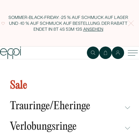
SOMMER-BLACK-FRIDAY: -25 % AUF SCHMUCK AUF LAGER
UND -10 % AUF SCHMUCK AUF BESTELLUNG. DER RABATT
ENDET IN
8T 4S 53M 12S
ANSEHEN
1
2
Ring
Edelstein
Sale
Verlobungsring mit Cushion
Diamant Jimena
Trauringe/Eheringe
NICHT ÜBERSEHEN
Verlobungsringe
NEUHEITEN
NICHT ÜBERSEHEN