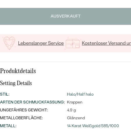
MIT SALT AND PEPPER DIAMANTEN
LUXURIÖSE
Geben Sie Initialen/Text ein
PREISWERTE
EDELSTEINSCHMUCK
Meistverkaufte
MIT EDELSTEIN
AUSVERKAUFT
15
/ 15 ZEICHEN
LUXURIÖSE
SCHMUCK MIT LAB GROWN
Eheringe
DIAMANTEN
NACH MATERIAL
Lebenslanger Service
Kostenloser Versand 
GOLD
PERLENSCHMUCK
ANSCHAUEN
PLATIN
NACH STYL
Produktdetails
SILBER
PERSONALISIERT
Setting Details
SYMBOLISCH
STIL
:
Halo/Half halo
ARTEN DER SCHMUCKFASSUNG
:
Krappen
MINIMALISTISCH
UNGEFÄHRES GEWICHT:
4.9 g
METALLOBERFLÄCHE:
Glänzend
NACH ANLASS
METALL
:
14 Karat Weißgold 585/1000