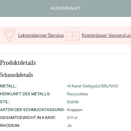
MIT SALT AND PEPPER DIAMANTEN
LUXURIÖSE
Geben Sie Initialen/Text ein
AUSVERKAUFT
PREISWERTE
EDELSTEINSCHMUCK
Meistverkaufte
MIT EDELSTEIN
15
/ 15 ZEICHEN
LUXURIÖSE
SCHMUCK MIT LAB GROWN
Eheringe
DIAMANTEN
NACH MATERIAL
Lebenslanger Service
Kostenloser Versand 
GOLD
PERLENSCHMUCK
ANSCHAUEN
PLATIN
Produktdetails
NACH STYL
SILBER
Schmuckdetails
PERSONALISIERT
METALL
:
14 Karat Gelbgold 585/1000
SYMBOLISCH
HERKUNFT DES METALLS
:
Recyceltes
STIL
:
Solitär
MINIMALISTISCH
ARTEN DER SCHMUCKFASSUNG
:
Krappen
GESAMTGEWICHT IN KARAT:
0.11 ct
NACH ANLASS
RHODIUM:
Ja