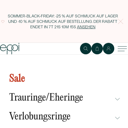
SOMMER-BLACK-FRIDAY: -25 % AUF SCHMUCK AUF LAGER
UND -10 % AUF SCHMUCK AUF BESTELLUNG. DER RABATT
ENDET IN
7T 21S 10M 15S
ANSEHEN
Verlobungsring mit blauem
Diamant Patralika
Sale
Trauringe/Eheringe
NICHT ÜBERSEHEN
Verlobungsringe
NEUHEITEN
NICHT ÜBERSEHEN