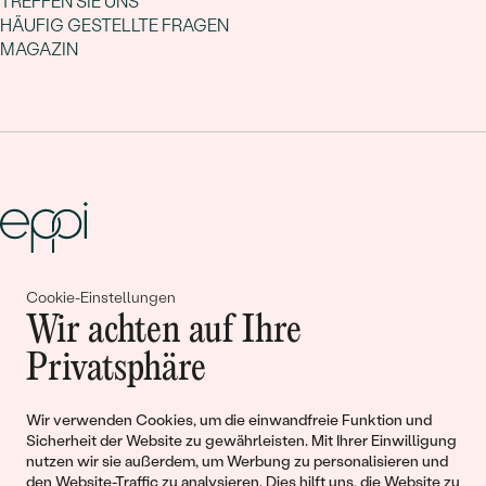
TREFFEN SIE UNS
HÄUFIG GESTELLTE FRAGEN
MAGAZIN
Cookie-Einstellungen
Gemeinsam erschaffen wir
Wir achten auf Ihre
Geschichten von Schönheit und
Privatsphäre
Liebe
Wir verwenden Cookies, um die einwandfreie Funktion und
Sicherheit der Website zu gewährleisten. Mit Ihrer Einwilligung
Begleiten Sie uns!
nutzen wir sie außerdem, um Werbung zu personalisieren und
den Website-Traffic zu analysieren. Dies hilft uns, die Website zu