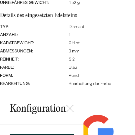
Meistverkaufte
UNGEFÄHRES GEWICHT:
1.52 g
NACH DER FARBE
Meistverkaufte
Ohrrinnge
Details des eingesetzten Edelsteins
NACH DER FORM
Ringe
TYP:
Diamant
MASSGEFERTIGTER
Personalisierte
ANZAHL:
1
KARATGEWICHT:
0.11 ct
ANSEHEN
DIAMANTEN
Halsketten
ABMESSUNGEN:
3 mm
ANSEHEN
REINHEIT:
SI2
FARBE:
Blau
FORM:
Rund
ANSEHEN
Wave Kollektion
BEARBEITUNG:
Bearbeitung der Farbe
Konfiguration
ANSEHEN