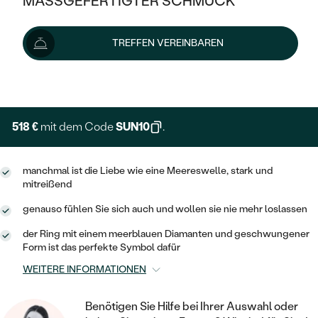
MASSGEFERTIGTER SCHMUCK
575 €
SILBER
MIT MEHREREN DIAMANTEN
NACH STYL
GOLD
AUSVERKAUF
AUSVERKAUF
Lieferoptionen
TREFFEN VEREINBAREN
PLATIN
KLASSISCH
HALO
SILBER
WENN SCHMUCK HILFT
NACH MATERIAL
+ 144 €
EXPRESSHERSTELLUNG
MINIMALISTISCHE
DREI STEINE
PLATIN
NACH STYL
GOLD
NACH TYP
MEMOIRE
OHRSTECKER
VINTAGE
518 €
mit dem Code
SUN10
.
OHRRINGE
SILBER
NACH STYL
V-FORM
CREOLEN
IM SET
SOLITÄR
RINGE
manchmal ist die Liebe wie eine Meereswelle, stark und
PLATIN
mitreißend
VINTAGE
MINIMALISTISCHE
AUSSERGEWÖHNLICH
ZUR GEBURT EINES KINDES
ANHÄNGER / KETTEN
genauso fühlen Sie sich auch und wollen sie nie mehr loslassen
AUSSERGEWÖHNLICHE
NACH STYL
OHRHÄNGER
der Ring mit einem meerblauen Diamanten und geschwungener
PERSONALISIERT
ARMBÄNDER
GESTALTE EINEN RING
Form ist das perfekte Symbol dafür
MEMOIRE
GEHÄMMERTE
SOLITÄR
WÄHLE EINEN RING
WEITERE INFORMATIONEN
MIT STERNZEICHEN
SCHMUCKSET
MINIMALISTISCHE
VON HAND GRAVIERTE
HERZ
DIAMANTEN ZUM EINFASSEN
MINIMALISTISCH
HERRENSCHMUCK
Benötigen Sie Hilfe bei Ihrer Auswahl oder