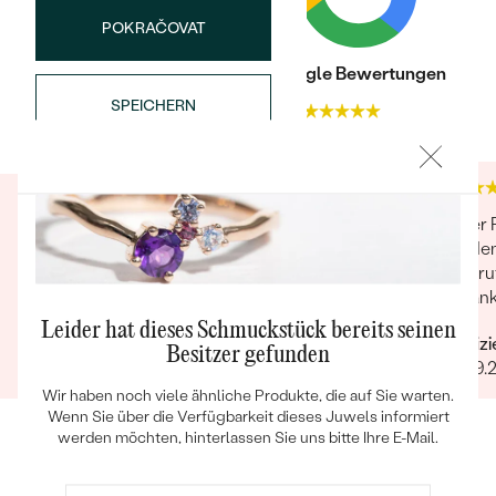
POKRAČOVAT
Trusted shop Bewertungen
Google Bewertungen
SPEICHERN
4.9
4.9
Bestseller
Hervorragende Kundenbetreuung. Nach der
Super 
getätigten Bestellung wurde diese noch einmal
Kunden
telefonisch verifiziert sowie ein
angeruf
Wunschliefertermin abgefragt. Lieferung
bedankt
ANSEHEN
erfolgte termingetreu zum vereinbarten
Leider hat dieses Schmuckstück bereits seinen
Verifizierter Kunde
Verifiz
Termin. Die Ware selber ist wirklich sehr gut
Besitzer gefunden
04.08.2021
Ganze Bewertung anzeigen
08.09.
verarbeitet und hochwertig. Bin mit Allem
äußerst zufrieden und kann Eppi nur
Wir haben noch viele ähnliche Produkte, die auf Sie warten.
Wenn Sie über die Verfügbarkeit dieses Juwels informiert
weiterempfehlen.
werden möchten, hinterlassen Sie uns bitte Ihre E-Mail.