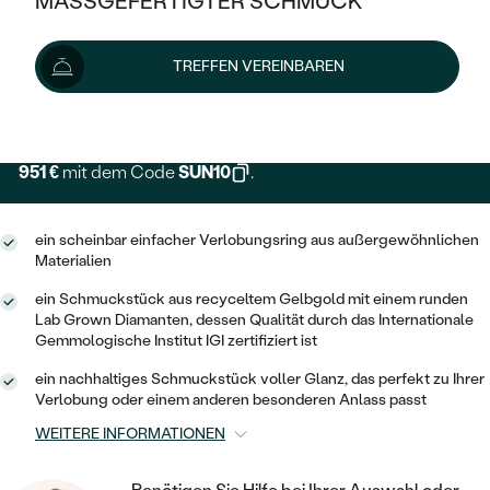
MASSGEFERTIGTER SCHMUCK
SILBER
MIT MEHREREN DIAMANTEN
NACH STYL
GOLD
AUSVERKAUF
1 057 €
AUSVERKAUF
TREFFEN VEREINBAREN
PLATIN
KLASSISCH
HALO
SILBER
WENN SCHMUCK HILFT
Lieferoptionen
NACH MATERIAL
MINIMALISTISCHE
DREI STEINE
PLATIN
NACH STYL
GOLD
NACH TYP
951 €
mit dem Code
SUN10
.
MEMOIRE
OHRSTECKER
VINTAGE
OHRRINGE
SILBER
NACH STYL
V-FORM
CREOLEN
IM SET
ein scheinbar einfacher Verlobungsring aus außergewöhnlichen
SOLITÄR
RINGE
Materialien
PLATIN
VINTAGE
MINIMALISTISCHE
AUSSERGEWÖHNLICH
ein Schmuckstück aus recyceltem Gelbgold mit einem runden
ZUR GEBURT EINES KINDES
ANHÄNGER / KETTEN
Lab Grown Diamanten, dessen Qualität durch das Internationale
AUSSERGEWÖHNLICHE
NACH STYL
Gemmologische Institut IGI zertifiziert ist
OHRHÄNGER
PERSONALISIERT
ARMBÄNDER
GESTALTE EINEN RING
ein nachhaltiges Schmuckstück voller Glanz, das perfekt zu Ihrer
MEMOIRE
GEHÄMMERTE
SOLITÄR
Verlobung oder einem anderen besonderen Anlass passt
WÄHLE EINEN RING
MIT STERNZEICHEN
SCHMUCKSET
WEITERE INFORMATIONEN
MINIMALISTISCHE
VON HAND GRAVIERTE
HERZ
DIAMANTEN ZUM EINFASSEN
MINIMALISTISCH
HERRENSCHMUCK