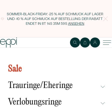
SOMMER-BLACK-FRIDAY: -25 % AUF SCHMUCK AUF LAGER
UND -10 % AUF SCHMUCK AUF BESTELLUNG. DER RABATT
ENDET IN
8T 14S 35M 58S
ANSEHEN
Verlobungsring mit 0.70 IGI-
zertifiziertem Lab Grown
Sale
Diamant Vanani
Trauringe/Eheringe
NICHT ÜBERSEHEN
Verlobungsringe
NEUHEITEN
NICHT ÜBERSEHEN