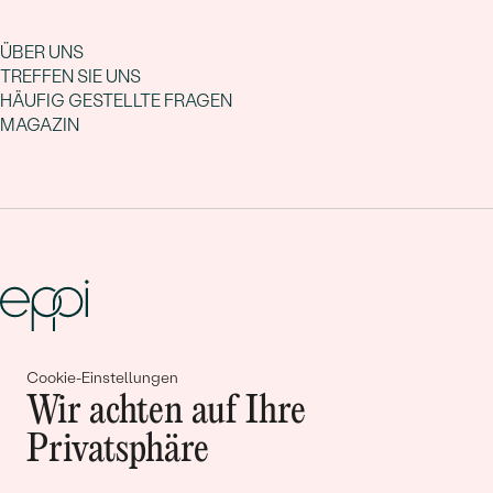
ÜBER UNS
TREFFEN SIE UNS
HÄUFIG GESTELLTE FRAGEN
MAGAZIN
Gemeinsam erschaffen wir
Cookie-Einstellungen
Wir achten auf Ihre
Geschichten von Schönheit und
Privatsphäre
Liebe