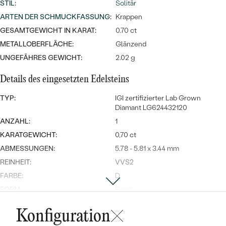
Meistverkaufte
STIL
:
Solitär
NACH DER FARBE
Meistverkaufte
ARTEN DER SCHMUCKFASSUNG
:
Krappen
Ohrrinnge
NACH DER FORM
GESAMTGEWICHT IN KARAT:
0.70 ct
Ringe
METALLOBERFLÄCHE:
Glänzend
MASSGEFERTIGTER
Personalisierte
UNGEFÄHRES GEWICHT:
2.02 g
ANSEHEN
DIAMANTEN
Details des eingesetzten Edelsteins
Halsketten
ANSEHEN
TYP:
IGI zertifizierter Lab Grown
Diamant LG624432120
ANZAHL:
1
ANSEHEN
KARATGEWICHT:
0,70 ct
Wave Kollektion
ABMESSUNGEN:
5.78 - 5.81 x 3.44 mm
REINHEIT:
VVS2
FARBE:
D
FORM:
Rund
ANSEHEN
SCHLIFF:
Ideal
Konfiguration
GLANZ:
Excellent