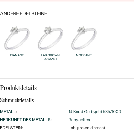
MIT SALT AND PEPPER DIAMANTEN
LUXURIÖSE
PREISWERTE
EDELSTEINSCHMUCK
Meistverkaufte
ANDERE EDELSTEINE
MIT EDELSTEIN
LUXURIÖSE
SCHMUCK MIT LAB GROWN
Eheringe
DIAMANTEN
NACH MATERIAL
GOLD
PERLENSCHMUCK
DIAMANT
LAB GROWN
MOISSANIT
ANSCHAUEN
DIAMANT
PLATIN
NACH STYL
SILBER
PERSONALISIERT
Produktdetails
SYMBOLISCH
Schmuckdetails
MINIMALISTISCH
METALL
:
14 Karat Gelbgold 585/1000
HERKUNFT DES METALLS
:
Recyceltes
NACH ANLASS
EDELSTEIN:
Lab-grown diamant