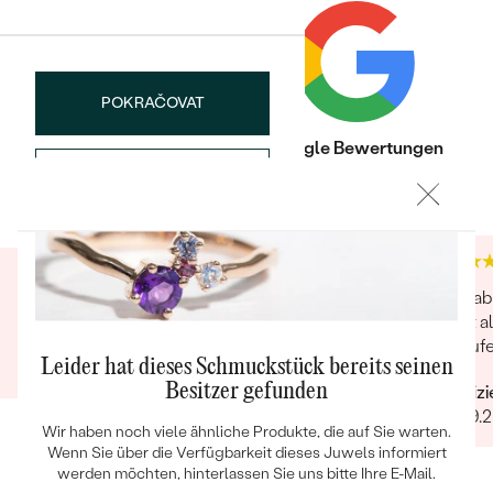
SYMMETRIE:
Excellent
FLUORESZENZ:
None
HERKUNFT:
Im Labor hergestellt
LINK ZUM ZERTIFIKAT:
IGI
POKRAČOVAT
ZERTIFIKAT:
LG624432120
Trusted shop Bewertungen
Google Bewertungen
SPEICHERN
4.9
4.9
Bestseller
Super hilfsbereit und schnell !
Ich hab
ANSEHEN
es ist 
Verifizierter Kunde
gelaufe
Leider hat dieses Schmuckstück bereits seinen
07.12.2021
Besitzer gefunden
Verifiz
30.09.
Wir haben noch viele ähnliche Produkte, die auf Sie warten.
Wenn Sie über die Verfügbarkeit dieses Juwels informiert
werden möchten, hinterlassen Sie uns bitte Ihre E-Mail.