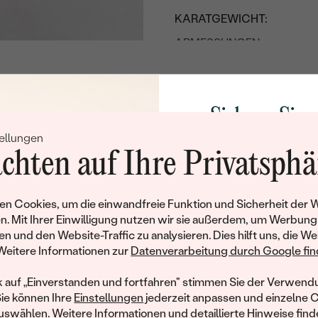
KARATGEWICHT:
ABMESSUNGEN:
REINHEIT:
FARBE:
Sichern Sie 
FORM:
ellungen
Rabatt auf Ih
SCHLIFF:
chten auf Ihre Privatsphä
GLANZ:
Schmucks
SYMMETRIE:
Werden Sie Teil unse
n Cookies, um die einwandfreie Funktion und Sicherheit der 
FLUORESZENZ:
und entdecken Sie die W
n. Mit Ihrer Einwilligung nutzen wir sie außerdem, um Werbung
gefertigten Schmucks
en und den Website-Traffic zu analysieren. Dies hilft uns, die We
HERKUNFT:
hat dieses Schmuckstück bereits seinen Besitzer 
Willkommensgeschen
Weitere Informationen zur
Datenverarbeitung durch Google find
LINK ZUM ZERTIFIKAT:
Ihnen umgehend einen 
ähnliche Produkte, die auf Sie warten. Wenn Sie über die Verfü
Ihren ersten Ein
informiert werden möchten, hinterlassen Sie uns bitte Ihre E-Mail
k auf „Einverstanden und fortfahren" stimmen Sie der Verwendu
ZERTIFIKAT:
Sie können Ihre
Einstellungen
jederzeit anpassen und einzelne 
swählen. Weitere Informationen und detaillierte Hinweise finde