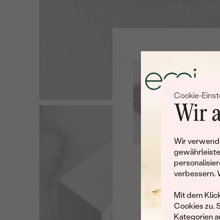
Cookie-Einst
Wir a
Wir verwende
gewährleiste
personalisier
Leider 
verbessern. 
Wir haben noch viele 
Mit dem Klic
Cookies zu. 
Kategorien au