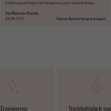
Lieferung erfolgte termingetreu zum vereinbarten
Termin. Die Ware selber ist wirklich sehr gut verarbeitet
Verifizierter Kunde
und hochwertig. Bin mit Allem äußerst zufrieden und
04.08.2021
Ganze Bewertung anzeigen
kann Eppi nur weiterempfehlen.
Transparenz
Nachhaltigkeit un