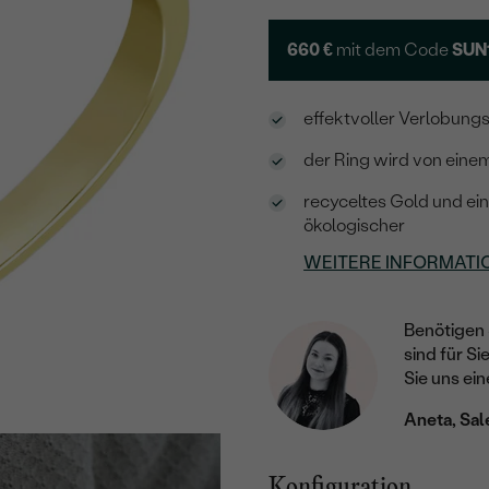
660 €
mit dem Code
SUN
effektvoller Verlobungs
der Ring wird von eine
recyceltes Gold und ein
ökologischer
WEITERE INFORMATI
Benötigen 
sind für Si
Sie uns ein
Aneta, Sal
Konfiguration