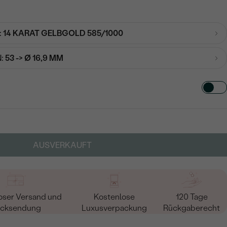
:
14 KARAT GELBGOLD 585/1000
:
53 -> Ø 16,9 MM
TART AUS
in
AUSVERKAUFT
oser Versand und
Kostenlose
120 Tage
cksendung
Luxusverpackung
Rückgaberecht