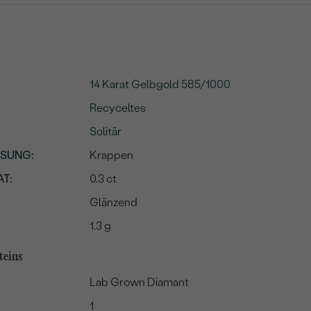
14 Karat Gelbgold 585/1000
Recyceltes
Solitär
SSUNG
:
Krappen
T:
0.3 ct
Glänzend
1.3 g
teins
Lab Grown Diamant
1