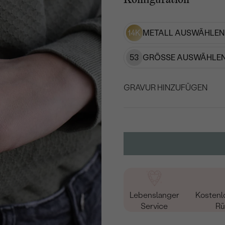
14K
METALL AUSWÄHLEN
53
GRÖSSE AUSWÄHLEN
GRAVUR HINZUFÜGEN
WÄHLEN SIE SCHRIF
Geben Sie Initialen/Text e
15
/ 15 ZEICHEN
Lebenslanger
Kostenl
Service
Rü