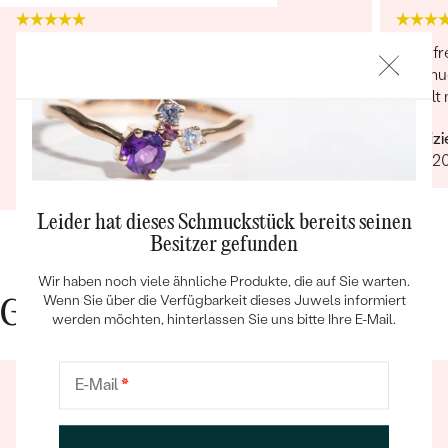
Die Ringe sehen fantastisch aus, die
Sehr fr
Verarbeitung ist erstklassig und sie sind sehr
Schmuc
angenehm zu tragen. Es fühlt sich an, als wären
gefällt 
sie ein Teil von uns. Vielen lieben Dank für Ihre
Verifiz
großartige Arbeit! Sehr gerne werden wir Eppi
Verifizierter Kunde
12.01.2
und Ihre Marke unseren Freunden und Familien
Bestseller
22.12.2025
Ganze Bewertung anzeigen
weiterempfehlen.
Leider hat dieses Schmuckstück bereits seinen
Besitzer gefunden
ANSEHEN
Wir haben noch viele ähnliche Produkte, die auf Sie warten.
Wenn Sie über die Verfügbarkeit dieses Juwels informiert
Gute Gründe für Eppi
werden möchten, hinterlassen Sie uns bitte Ihre E-Mail.
E-Mail
*