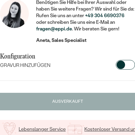
STATEMENT
MIT FÜLLUNG
Benötigen Sie Hilfe bei Ihrer Auswahl oder
KINDER
LAB GROWN DIAMANTEN ZUM
MEDAILLON
haben Sie weitere Fragen? Wir sind für Sie da:
SCHMUCK FÜR KINDER
SIEGELRINGE
EINFASSEN
Rufen Sie uns an unter
+49 304 6690376
IM SET
PIERCINGS
oder schreiben Sie uns eine E-Mail an
KETTEN
BROSCHEN
PERSONALISIERT
fragen@eppi.de
. Wir beraten Sie gern!
FARBIGE DIAMANTEN ZUM EINFASSEN
NACH PREIS
HERZKETTEN
SCHMUCKZUBEHÖR
NACH STEIN
Aneta, Sales Specialist
GÜNSTIG
NACH EDELSTEIN
NACH EDELSTEIN
MIT DIAMANT
MIT TIEREN
Konfiguration
NACH MATERIAL
MIT DIAMANT
MIT DIAMANT
LUXURIÖSE
MIT EDELSTEIN
GRAVUR HINZUFÜGEN
GOLD
NACH EDELSTEIN
MIT EDELSTEIN
MIT LAB GROWN DIAMANT
WÄHLEN SIE SCHRIFTART AUS
PERLENOHRRINGE
MIT DIAMANT
SILBER
PERLENRINGE
MIT MOISSANIT
Geben Sie Initialen/Text ein
MIT EDELSTEIN
PLATIN
NACH PREIS
AUSVERKAUFT
MIT FARBIGEN DIAMANTEN
15
/ 15 ZEICHEN
NACH PREIS
PREISWERTE
PERLENKETTEN
NACH STEIN
MIT SCHWARZEN DIAMANTEN
PREISWERTE
LUXURIÖSE
Lebenslanger Service
Kostenloser Versand 
DIAMANTSCHMUCK
NACH PREIS