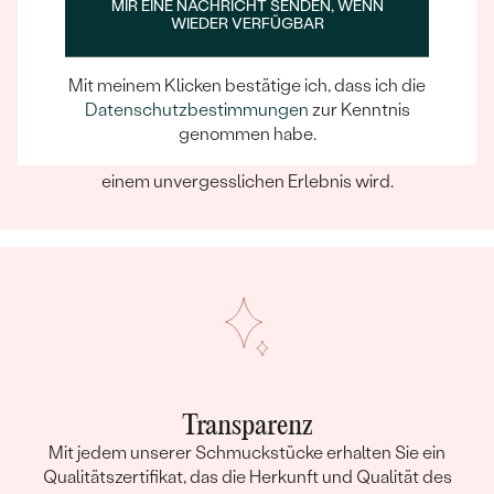
MIR EINE NACHRICHT SENDEN, WENN
WIEDER VERFÜGBAR
Ein Eppi-sches Erlebnis
Mit meinem Klicken bestätige ich, dass ich die
Wenn Sie online oder persönlich einkaufen, können Sie
Datenschutzbestimmungen
zur Kenntnis
sich darauf verlassen, dass unser Team dafür sorgt,
genommen habe.
dass schon die Auswahl eines Schmuckstücks zu
einem unvergesslichen Erlebnis wird.
Transparenz
Mit jedem unserer Schmuckstücke erhalten Sie ein
Qualitätszertifikat, das die Herkunft und Qualität des