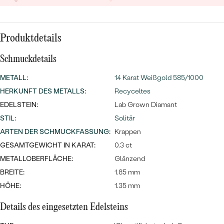
MIT SALT AND PEPPER DIAMANTEN
LUXURIÖSE
PREISWERTE
EDELSTEINSCHMUCK
Meistverkaufte
MIT EDELSTEIN
Produktdetails
LUXURIÖSE
SCHMUCK MIT LAB GROWN
Eheringe
DIAMANTEN
NACH MATERIAL
Schmuckdetails
GOLD
METALL
:
14 Karat Weißgold 585/1000
PERLENSCHMUCK
HERKUNFT DES METALLS
:
Recyceltes
ANSCHAUEN
PLATIN
EDELSTEIN:
Lab Grown Diamant
NACH STYL
STIL
:
Solitär
SILBER
ARTEN DER SCHMUCKFASSUNG
:
Krappen
PERSONALISIERT
GESAMTGEWICHT IN KARAT:
0.3 ct
SYMBOLISCH
METALLOBERFLÄCHE:
Glänzend
BREITE:
1.85 mm
MINIMALISTISCH
HÖHE:
1.35 mm
NACH ANLASS
Details des eingesetzten Edelsteins