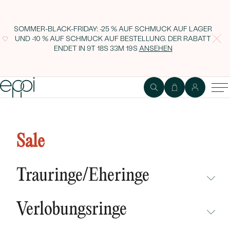
SOMMER-BLACK-FRIDAY: -25 % AUF SCHMUCK AUF LAGER
UND -10 % AUF SCHMUCK AUF BESTELLUNG. DER RABATT
ENDET IN
9T 18S 33M 19S
ANSEHEN
Verlobungsring mit 0.30ct IGI-
zertifiziertem Diamanten Camila
Sale
Trauringe/Eheringe
NICHT ÜBERSEHEN
Verlobungsringe
NEUHEITEN
NICHT ÜBERSEHEN