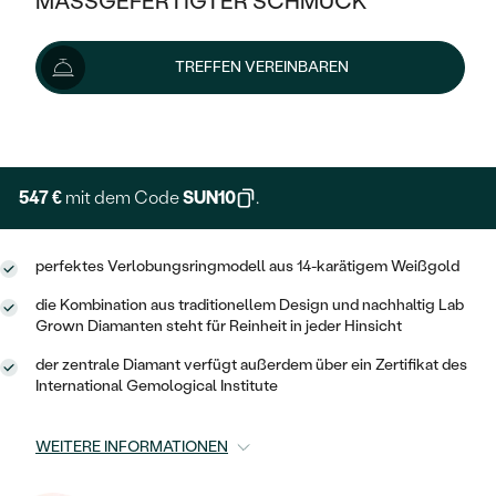
MASSGEFERTIGTER SCHMUCK
608 €
715 €
-15 %
SILBER
MIT MEHREREN DIAMANTEN
NACH STYL
GOLD
AUSVERKAUF
AUSVERKAUF
Lieferoptionen
TREFFEN VEREINBAREN
PLATIN
KLASSISCH
HALO
SILBER
WENN SCHMUCK HILFT
NACH MATERIAL
+ 122 €
EXPRESSHERSTELLUNG
MINIMALISTISCHE
DREI STEINE
PLATIN
NACH STYL
GOLD
NACH TYP
MEMOIRE
OHRSTECKER
VINTAGE
547 €
mit dem Code
SUN10
.
OHRRINGE
SILBER
NACH STYL
V-FORM
CREOLEN
IM SET
SOLITÄR
RINGE
perfektes Verlobungsringmodell aus 14-karätigem Weißgold
PLATIN
VINTAGE
MINIMALISTISCHE
AUSSERGEWÖHNLICH
die Kombination aus traditionellem Design und nachhaltig Lab
ZUR GEBURT EINES KINDES
ANHÄNGER / KETTEN
Grown Diamanten steht für Reinheit in jeder Hinsicht
AUSSERGEWÖHNLICHE
NACH STYL
OHRHÄNGER
der zentrale Diamant verfügt außerdem über ein Zertifikat des
PERSONALISIERT
ARMBÄNDER
GESTALTE EINEN RING
International Gemological Institute
MEMOIRE
GEHÄMMERTE
SOLITÄR
WÄHLE EINEN RING
MIT STERNZEICHEN
SCHMUCKSET
MINIMALISTISCHE
WEITERE INFORMATIONEN
VON HAND GRAVIERTE
HERZ
DIAMANTEN ZUM EINFASSEN
MINIMALISTISCH
HERRENSCHMUCK