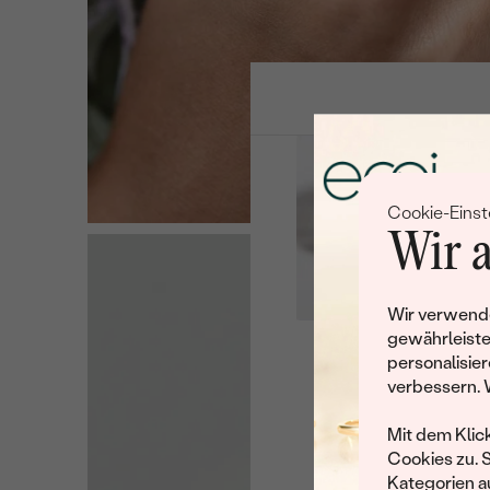
Cookie-Einst
Wir a
Wir verwende
gewährleiste
personalisier
Leider 
verbessern. 
Wir haben noch viele 
Mit dem Klic
Cookies zu. 
Kategorien au