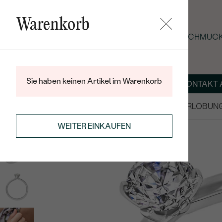
Warenkorb
SOMMER-BLACK-FRIDAY: -25 % AUF SCHMUCK
Sie haben keinen Artikel im Warenkorb
ÜBER UNS
MAGAZIN
SCHMUCK NACH MASS
KONTAKT 
SALE
TRAURINGE/EHERINGE
VERLOBUN
VERLOBUNGSRINGE
WEITER EINKAUFEN