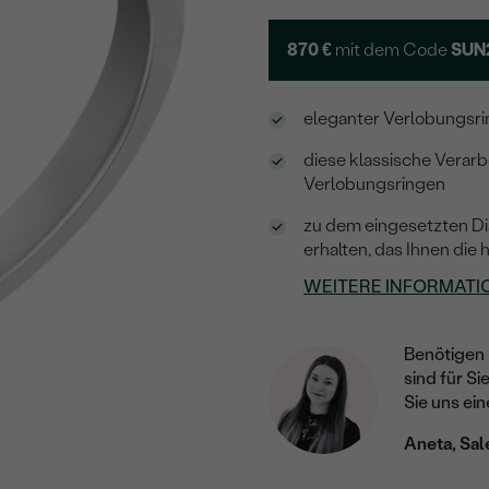
870 €
mit dem Code
SUN
eleganter Verlobungsrin
diese klassische Verar
Verlobungsringen
zu dem eingesetzten Di
erhalten, das Ihnen die 
WEITERE INFORMATI
Benötigen 
sind für Si
Sie uns ein
Aneta, Sal