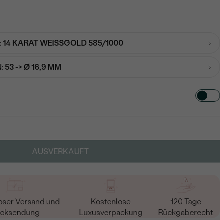
:
14 KARAT WEISSGOLD 585/1000
:
53 -> Ø 16,9 MM
TART AUS
in
AUSVERKAUFT
oser Versand und
Kostenlose
120 Tage
cksendung
Luxusverpackung
Rückgaberecht