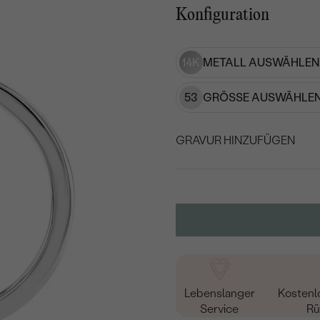
Konfiguration
14K
METALL AUSWÄHLEN
53
GRÖSSE AUSWÄHLEN
GRAVUR HINZUFÜGEN
WÄHLEN SIE SCHRIF
Geben Sie Initialen/Text e
15
/ 15 ZEICHEN
Lebenslanger
Kostenl
Service
Rü