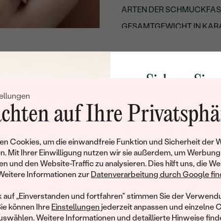
ARTEN DER SCHMUCKFA
GESAMTGEWICHT IN KARA
METALLOBERFLÄCHE:
UNGEFÄHRES GEWICHT:
Sichern Sie 
Details des eingesetzten Edels
ellungen
Rabatt auf Ih
TYP:
chten auf Ihre Privatsphä
Schmucks
ANZAHL:
KARATGEWICHT:
Werden Sie Teil unse
n Cookies, um die einwandfreie Funktion und Sicherheit der 
und entdecken Sie die W
ABMESSUNGEN:
n. Mit Ihrer Einwilligung nutzen wir sie außerdem, um Werbung
gefertigten Schmucks
en und den Website-Traffic zu analysieren. Dies hilft uns, die We
hat dieses Schmuckstück bereits seinen Besitzer 
REINHEIT:
Willkommensgeschen
Weitere Informationen zur
Datenverarbeitung durch Google find
FARBE:
Ihnen umgehend einen 
ähnliche Produkte, die auf Sie warten. Wenn Sie über die Verfü
Ihren ersten Ein
informiert werden möchten, hinterlassen Sie uns bitte Ihre E-Mail
k auf „Einverstanden und fortfahren" stimmen Sie der Verwendu
FORM:
Sie können Ihre
Einstellungen
jederzeit anpassen und einzelne 
SCHLIFF:
swählen. Weitere Informationen und detaillierte Hinweise finde