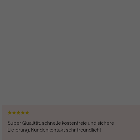
Lab Grown Diamant
4
0.03 ct
1.25 mm (0.0075ct)
Rund
SI
G-H
Im Labor hergestellt
Lab Grown Diamant
Super Qualität, schnelle kostenfreie und sichere
Lieferung. Kundenkontakt sehr freundlich!
4