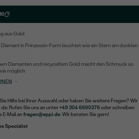
10
.
ng aus Gold
 Diamant in Prinzessin-Form leuchtet wie ein Stern am dunklen
own Diamanten und recyceltem Gold macht den Schmuck so
wie möglich
ONEN
Sie Hilfe bei Ihrer Auswahl oder haben Sie weitere Fragen? Wir
e da: Rufen Sie uns an unter
+49 304 6690376
oder schreiben
e E-Mail an
fragen@eppi.de
. Wir beraten Sie gern!
es Specialist