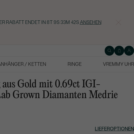
ER RABATT ENDET IN
8T 9S 33M 41S
ANSEHEN
ANHÄNGER / KETTEN
RINGE
VREMMY UHR
 aus Gold mit 0.69ct IGI-
m Lab Grown Diamanten Medrie
LIEFEROPTIONEN