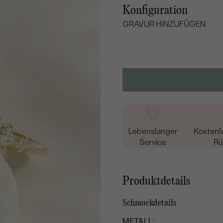
Konfiguration
GRAVUR HINZUFÜGEN
WÄHLEN SIE SCHRIF
Geben Sie Initialen/Text e
15
/ 15 ZEICHEN
Lebenslanger
Kostenl
Service
Rü
Produktdetails
Schmuckdetails
METALL
: