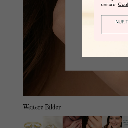
unserer
Cook
NUR 
Weitere Bilder