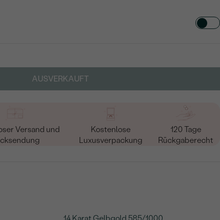
TART AUS
in
AUSVERKAUFT
oser Versand und
Kostenlose
120 Tage
cksendung
Luxusverpackung
Rückgaberecht
14 Karat Gelbgold 585/1000