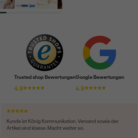
Nebensteine
TYP:
ANZAHL:
KARATGEWICHT:
ABMESSUNGEN:
FORM:
REINHEIT:
Trusted shop Bewertungen
Google Bewertungen
FARBE:
4.9
4.9
HERKUNFT:
Nebensteine
TYP:
Kunde ist König Kommunikation, Versand sowie der
Artikel sind klasse. Macht weiter so.
ANZAHL: