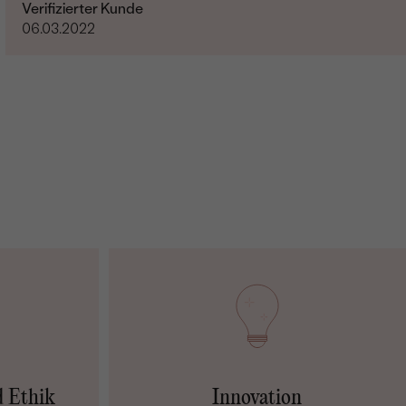
0.024 ct
Verifizierter Kunde
06.03.2022
1.1 mm (0.006ct)
Rund
SI
G-H
Im Labor hergestellt
d Ethik
Innovation