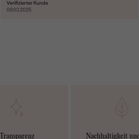
KARATGEWICHT:
Verifizierter Kunde
09.03.2025
ABMESSUNGEN:
FORM:
REINHEIT:
FARBE:
HERKUNFT:
Transparenz
Nachhaltigkeit un