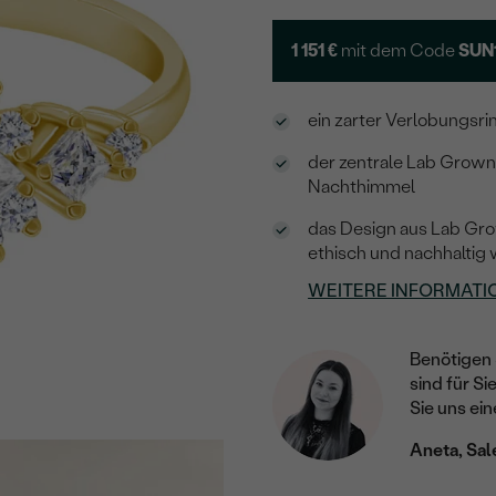
1 151 €
mit dem Code
SUN
ein zarter Verlobungsri
der zentrale Lab Grown
Nachthimmel
das Design aus Lab Gr
ethisch und nachhaltig 
WEITERE INFORMATI
Benötigen 
sind für Si
Sie uns ein
Aneta, Sal