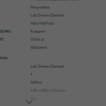
Recyceltes
Lab Grown Diamant
Halo/Half halo
SSUNG
:
Krappen
T:
0.934 ct
Glänzend
teins
Lab Grown Diamant
1
0,69 ct
4.76 x 4.66 x 3.54 mm
VS1