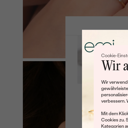
Cookie-Einst
Wir a
Wir verwende
gewährleiste
personalisier
Leider 
verbessern. 
Wir haben noch viele 
Mit dem Klic
Cookies zu. 
Kategorien au