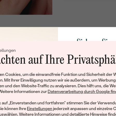
FARBE:
FORM:
GLANZ:
SYMMETRIE:
FLUORESZENZ:
Sichern Sie 
HERKUNFT:
ellungen
Rabatt auf Ih
LINK ZUM ZERTIFIKAT:
chten auf Ihre Privatsphä
Schmucks
ZERTIFIKAT:
Werden Sie Teil unse
Nebensteine
n Cookies, um die einwandfreie Funktion und Sicherheit der 
und entdecken Sie die W
n. Mit Ihrer Einwilligung nutzen wir sie außerdem, um Werbung
TYP:
gefertigten Schmucks
en und den Website-Traffic zu analysieren. Dies hilft uns, die We
hat dieses Schmuckstück bereits seinen Besitzer 
Willkommensgeschen
Weitere Informationen zur
Datenverarbeitung durch Google find
ANZAHL:
Ihnen umgehend einen 
ähnliche Produkte, die auf Sie warten. Wenn Sie über die Verfü
KARATGEWICHT:
Ihren ersten Ein
informiert werden möchten, hinterlassen Sie uns bitte Ihre E-Mail
k auf „Einverstanden und fortfahren" stimmen Sie der Verwendu
Sie können Ihre
Einstellungen
jederzeit anpassen und einzelne 
ABMESSUNGEN:
swählen. Weitere Informationen und detaillierte Hinweise finde