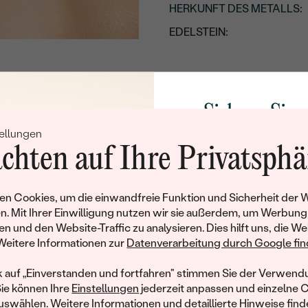
HERKUNFT DES METALLS
:
EDELSTEIN:
STIL
:
ARTEN DER SCHMUCKFA
GESAMTGEWICHT IN KARA
Sichern Sie 
METALLOBERFLÄCHE:
ellungen
Rabatt auf Ih
chten auf Ihre Privatsphä
Details des eingesetzten Edels
Schmucks
TYP:
Werden Sie Teil unse
n Cookies, um die einwandfreie Funktion und Sicherheit der 
ANZAHL:
und entdecken Sie die W
n. Mit Ihrer Einwilligung nutzen wir sie außerdem, um Werbung
gefertigten Schmucks
KARATGEWICHT:
en und den Website-Traffic zu analysieren. Dies hilft uns, die We
hat dieses Schmuckstück bereits seinen Besitzer 
Willkommensgeschen
Weitere Informationen zur
Datenverarbeitung durch Google find
ABMESSUNGEN:
Ihnen umgehend einen 
ähnliche Produkte, die auf Sie warten. Wenn Sie über die Verfü
Ihren ersten Ein
informiert werden möchten, hinterlassen Sie uns bitte Ihre E-Mail
k auf „Einverstanden und fortfahren" stimmen Sie der Verwendu
REINHEIT:
Sie können Ihre
Einstellungen
jederzeit anpassen und einzelne 
FARBE:
swählen. Weitere Informationen und detaillierte Hinweise finde