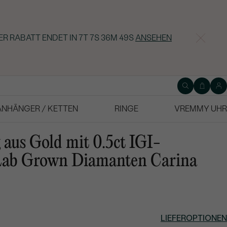
ER RABATT ENDET IN
7T 7S 36M 48S
ANSEHEN
ANHÄNGER / KETTEN
RINGE
VREMMY UHR
 aus Gold mit 0.5ct IGI-
 Lab Grown Diamanten Carina
LIEFEROPTIONEN