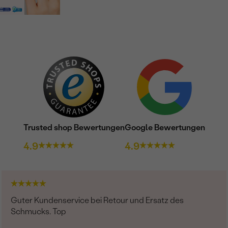
FORM:
REINHEIT:
FARBE:
HERKUNFT:
Nebensteine
TYP:
ANZAHL:
Trusted shop Bewertungen
Google Bewertungen
KARATGEWICHT:
4.9
4.9
ABMESSUNGEN:
FORM:
REINHEIT:
Guter Kundenservice bei Retour und Ersatz des
FARBE:
Schmucks. Top
HERKUNFT: