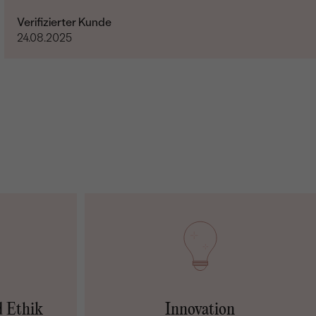
Verifizierter Kunde
24.08.2025
Lab Grown Diamant
2
0.012 ct
1.1 mm (0.006ct)
Rund
SI
G-H
Im Labor hergestellt
d Ethik
Innovation