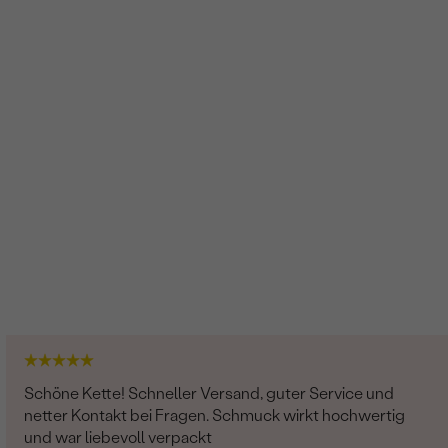
Rund
SI
G-H
Im Labor hergestellt
Lab Grown Diamant
2
0.015 ct
1.25 mm (0.0075ct)
Rund
SI
Schöne Kette! Schneller Versand, guter Service und
G-H
netter Kontakt bei Fragen. Schmuck wirkt hochwertig
und war liebevoll verpackt
Im Labor hergestellt