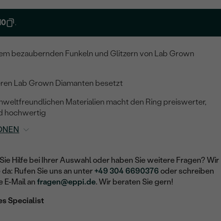
10
.
 dem bezaubernden Funkeln und Glitzern von Lab Grown
ineren Lab Grown Diamanten besetzt
eltfreundlichen Materialien macht den Ring preiswerter,
d hochwertig
ONEN
Sie Hilfe bei Ihrer Auswahl oder haben Sie weitere Fragen? Wir
e da: Rufen Sie uns an unter
+49 304 6690376
oder schreiben
e E-Mail an
fragen@eppi.de
. Wir beraten Sie gern!
es Specialist