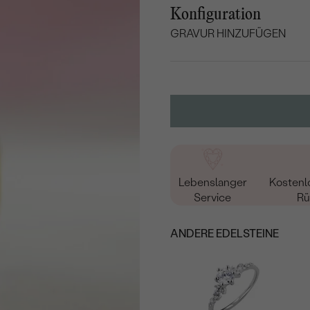
Konfiguration
GRAVUR HINZUFÜGEN
WÄHLEN SIE SCHRIF
Geben Sie Initialen/Text e
15
/ 15 ZEICHEN
Lebenslanger
Kostenl
Service
Rü
ANDERE EDELSTEINE