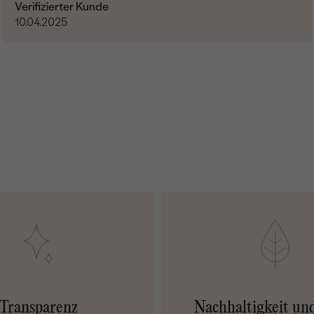
Verifizierter Kunde
10.04.2025
Nebensteine
TYP:
ANZAHL:
KARATGEWICHT:
ABMESSUNGEN:
FORM:
REINHEIT:
FARBE:
HERKUNFT:
Transparenz
Nachhaltigkeit un