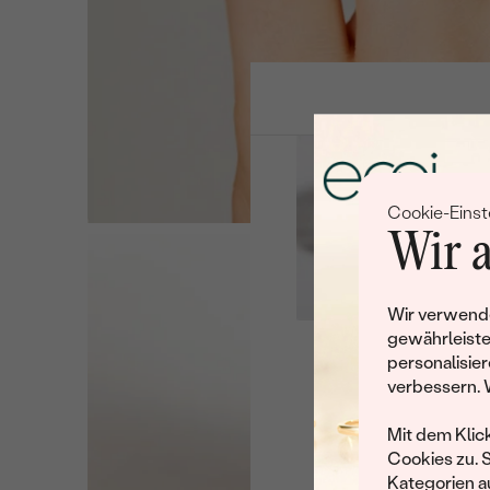
Cookie-Einst
Wir a
Wir verwende
gewährleiste
personalisier
Leider 
verbessern. 
Wir haben noch viele 
Mit dem Klic
Cookies zu. 
Kategorien au