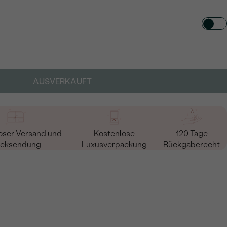
TART AUS
in
AUSVERKAUFT
oser Versand und
Kostenlose
120 Tage
cksendung
Luxusverpackung
Rückgaberecht