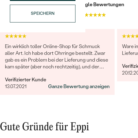
Trusted shop Bewertungen
Google Bewertungen
SPEICHERN
4.9
4.9
Ein wirklich toller Online-Shop für Schmuck
Ware i
aller Art. Ich habe dort Ohrringe bestellt. Zwar
Lieferu
gab es ein Problem bei der Lieferung und diese
Verifiz
kam später (aber noch rechtzeitig), und der
20.12.2
Kundenservice hat getan, was er konnte und
Verifizierter Kunde
war unglaublich hilfsbereit und freundlich! Die
13.07.2021
Ganze Bewertung anzeigen
Qualität des Schmucks ist wirklich
ausgezeichnet und alles war sehr liebevoll
verpackt. Hier bestellen wir gerne wieder!
Gute Gründe für Eppi