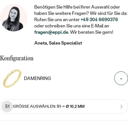
STATEMENT
MIT FÜLLUNG
KINDER
LAB GROWN DIAMANTEN ZUM
Benötigen Sie Hilfe bei Ihrer Auswahl oder
KETTEN
SCHMUCK FÜR KINDER
haben Sie weitere Fragen? Wir sind für Sie da:
SIEGELRINGE
EINFASSEN
IM SET
PIERCINGS
Rufen Sie uns an unter
+49 304 6690376
HERZKETTEN
BROSCHEN
oder schreiben Sie uns eine E-Mail an
PERSONALISIERT
FARBIGE DIAMANTEN ZUM EINFASSEN
fragen@eppi.de
. Wir beraten Sie gern!
NACH PREIS
MIT TIEREN
SCHMUCKZUBEHÖR
NACH STEIN
Aneta, Sales Specialist
GÜNSTIG
NACH EDELSTEIN
NACH EDELSTEIN
MIT DIAMANT
NACH EDELSTEIN
NACH MATERIAL
MIT DIAMANT
Konfiguration
MIT DIAMANT
LUXURIÖSE
MIT EDELSTEIN
MIT DIAMANT
GOLD
MIT EDELSTEIN
MIT LAB GROWN DIAMANT
PERLENOHRRINGE
-
DAMENRING
MIT EDELSTEIN
SILBER
PERLENRINGE
MIT MOISSANIT
PERLENKETTEN
PLATIN
NACH PREIS
MIT FARBIGEN DIAMANTEN
NACH PREIS
PREISWERTE
51
GRÖSSE AUSWÄHLEN:
51 -> Ø 16,2 MM
NACH PREIS
NACH STEIN
MIT SCHWARZEN DIAMANTEN
PREISWERTE
LUXURIÖSE
PREISWERTE
DIAMANTSCHMUCK