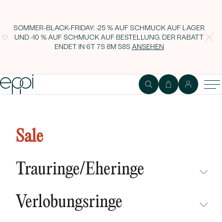
SOMMER-BLACK-FRIDAY: -25 % AUF SCHMUCK AUF LAGER
UND -10 % AUF SCHMUCK AUF BESTELLUNG. DER RABATT
ENDET IN
6T 7S 8M 57S
ANSEHEN
Trauringe aus Platin mit Eternity
Ring und Court Ring Sykes
Sale
Trauringe/Eheringe
NICHT ÜBERSEHEN
Verlobungsringe
NEUHEITEN
NICHT ÜBERSEHEN