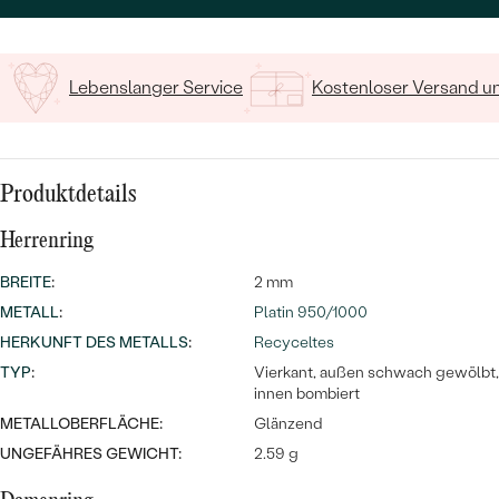
Meistverkaufte
15
/ 15 ZEICHEN
NACH ANLASS
Meistverkaufte
Ohrrinnge
NACH DER FARBE
Personalisierte
Lebenslanger Service
Kostenloser Versand 
Ringe
NACH DER FORM
Halsketten
ANSEHEN
MASSGEFERTIGTER
Produktdetails
ANSEHEN
DIAMANTEN
ANSEHEN
Herrenring
BREITE
:
2 mm
Wave Kollektion
METALL
:
Platin 950/1000
HERKUNFT DES METALLS
:
Recyceltes
TYP
:
Vierkant, außen schwach gewölbt,
innen bombiert
ANSEHEN
METALLOBERFLÄCHE:
Glänzend
UNGEFÄHRES GEWICHT:
2.59 g