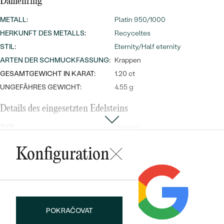
Damenring
METALL
:
Platin 950/1000
HERKUNFT DES METALLS
:
Recyceltes
STIL
:
Eternity/Half eternity
ARTEN DER SCHMUCKFASSUNG
:
Krappen
GESAMTGEWICHT IN KARAT:
1.20 ct
UNGEFÄHRES GEWICHT:
4.55 g
Details des eingesetzten Edelsteins
Bestseller
TYP:
Diamant
ANZAHL:
20
Konfiguration
KARATGEWICHT:
1.20 ct
ANSEHEN
ABMESSUNGEN:
2.50 mm (0.06ct)
REINHEIT:
SI1
FARBE:
G-H
FORM:
Rund
POKRAČOVAT
HERKUNFT:
Natürlich