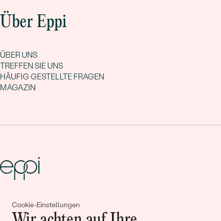
Über Eppi
ÜBER UNS
TREFFEN SIE UNS
HÄUFIG GESTELLTE FRAGEN
MAGAZIN
Gemeinsam erschaffen wir
Cookie-Einstellungen
Wir achten auf Ihre