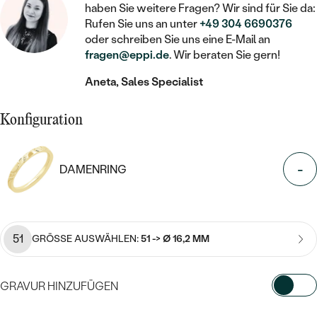
STATEMENT
MIT FÜLLUNG
KINDER
haben Sie weitere Fragen? Wir sind für Sie da:
LAB GROWN DIAMANTEN ZUM
MEDAILLON
SCHMUCK FÜR KINDER
Rufen Sie uns an unter
+49 304 6690376
SIEGELRINGE
EINFASSEN
IM SET
oder schreiben Sie uns eine E-Mail an
PIERCINGS
KETTEN
fragen@eppi.de
. Wir beraten Sie gern!
BROSCHEN
PERSONALISIERT
FARBIGE DIAMANTEN ZUM EINFASSEN
Aneta, Sales Specialist
NACH PREIS
HERZKETTEN
SCHMUCKZUBEHÖR
NACH STEIN
GÜNSTIG
NACH EDELSTEIN
NACH EDELSTEIN
MIT DIAMANT
Konfiguration
MIT TIEREN
NACH MATERIAL
MIT DIAMANT
MIT DIAMANT
LUXURIÖSE
MIT EDELSTEIN
GOLD
-
DAMENRING
NACH EDELSTEIN
MIT EDELSTEIN
MIT LAB GROWN DIAMANT
PERLENOHRRINGE
MIT DIAMANT
SILBER
PERLENRINGE
MIT MOISSANIT
MIT EDELSTEIN
PLATIN
NACH PREIS
51
GRÖSSE AUSWÄHLEN:
51 -> Ø 16,2 MM
MIT FARBIGEN DIAMANTEN
NACH PREIS
PREISWERTE
PERLENKETTEN
NACH STEIN
MIT SCHWARZEN DIAMANTEN
GRAVUR HINZUFÜGEN
PREISWERTE
LUXURIÖSE
DIAMANTSCHMUCK
NACH PREIS
WÄHLEN SIE SCHRIFTART AUS