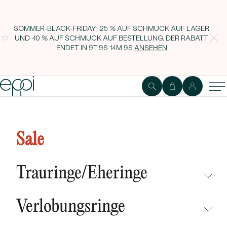
SOMMER-BLACK-FRIDAY: -25 % AUF SCHMUCK AUF LAGER
UND -10 % AUF SCHMUCK AUF BESTELLUNG. DER RABATT
ENDET IN
9T 9S 14M 8S
ANSEHEN
Trauringe aus Platin Miomi
Sale
Trauringe/Eheringe
NICHT ÜBERSEHEN
Verlobungsringe
NEUHEITEN
NICHT ÜBERSEHEN