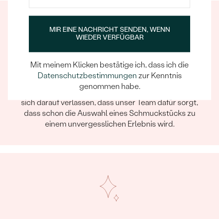
MIR EINE NACHRICHT SENDEN, WENN
WIEDER VERFÜGBAR
Mit meinem Klicken bestätige ich, dass ich die
Datenschutzbestimmungen
zur Kenntnis
Ein Eppi-sches Erlebnis
genommen habe.
Wenn Sie online oder persönlich einkaufen, können Sie
sich darauf verlassen, dass unser Team dafür sorgt,
dass schon die Auswahl eines Schmuckstücks zu
einem unvergesslichen Erlebnis wird.