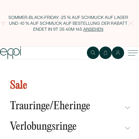
SOMMER-BLACK-FRIDAY: -25 % AUF SCHMUCK AUF LAGER
UND -10 % AUF SCHMUCK AUF BESTELLUNG. DER RABATT
ENDET IN
9T 3S 40M 14S
ANSEHEN
Silberring mit rosa Saphiren Lass
Sale
Trauringe/Eheringe
NICHT ÜBERSEHEN
Verlobungsringe
NEUHEITEN
NICHT ÜBERSEHEN