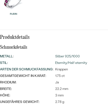
MIT SALT AND PEPPER DIAMANTEN
LUXURIÖSE
PREISWERTE
EDELSTEINSCHMUCK
Meistverkaufte
MIT EDELSTEIN
RUBIN
LUXURIÖSE
SCHMUCK MIT LAB GROWN
Eheringe
DIAMANTEN
NACH MATERIAL
GOLD
Produktdetails
PERLENSCHMUCK
Schmuckdetails
ANSCHAUEN
PLATIN
NACH STYL
METALL
:
Silber 925/1000
SILBER
STIL
:
Eternity/Half eternity
PERSONALISIERT
ARTEN DER SCHMUCKFASSUNG
:
Krappen
GESAMTGEWICHT IN KARAT:
SYMBOLISCH
1.75 ct
RHODIUM:
Ja
MINIMALISTISCH
BREITE:
22.2 mm
HÖHE:
3 mm
NACH ANLASS
UNGEFÄHRES GEWICHT:
2.78 g