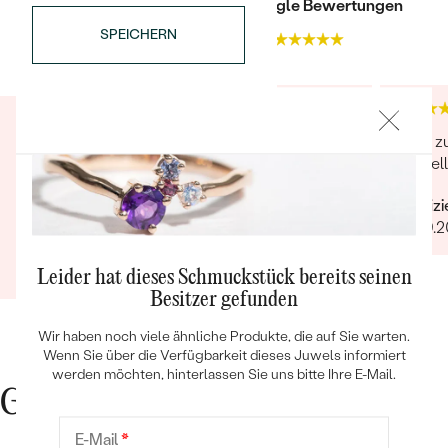
Trusted shop Bewertungen
Google Bewertungen
SPEICHERN
4.9
4.9
Den Eshop Eppi kann ich nur empfehlen -große
Alles z
Auswahl, die Ware wurde schnell eingeliefert,
schnell
Bestseller
obwohl nach der Website es länger dauern
Verifiz
sollte. Die Kommunikation war ausgezeichnet
07.09.
und das Juwel war wunderschön und
Verifizierter Kunde
hochqualität! Sehr sehr zufrieden.
03.02.2020
Ganze Bewertung anzeigen
Leider hat dieses Schmuckstück bereits seinen
ANSEHEN
Besitzer gefunden
Wir haben noch viele ähnliche Produkte, die auf Sie warten.
Wenn Sie über die Verfügbarkeit dieses Juwels informiert
werden möchten, hinterlassen Sie uns bitte Ihre E-Mail.
Gute Gründe für Eppi
E-Mail
*