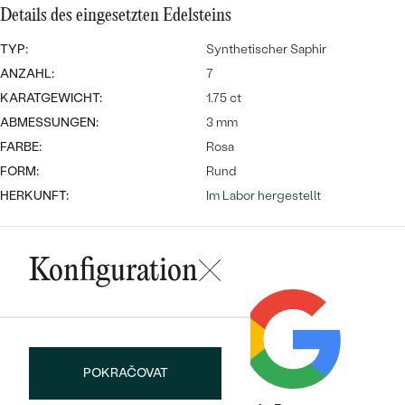
Meistverkaufte
NACH DER FARBE
Details des eingesetzten Edelsteins
Meistverkaufte
Ohrrinnge
TYP:
Synthetischer Saphir
NACH DER FORM
Ringe
ANZAHL:
7
MASSGEFERTIGTER
Personalisierte
KARATGEWICHT:
1.75 ct
ABMESSUNGEN:
3 mm
ANSEHEN
DIAMANTEN
Halsketten
FARBE:
Rosa
ANSEHEN
FORM:
Rund
HERKUNFT:
Im Labor hergestellt
ANSEHEN
Wave Kollektion
Konfiguration
ANSEHEN
POKRAČOVAT