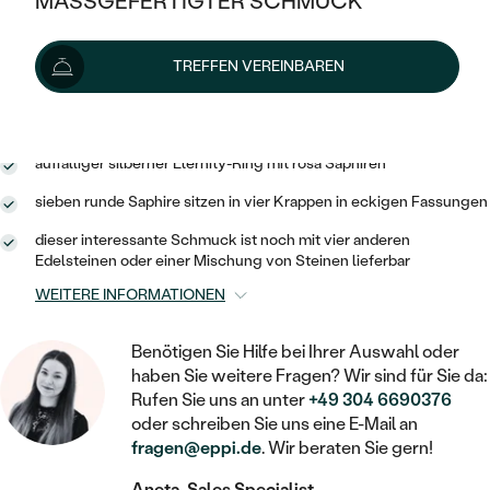
MASSGEFERTIGTER SCHMUCK
SILBER
Lieferoptionen
MIT MEHREREN DIAMANTEN
NACH STYL
GOLD
AUSVERKAUF
AUSVERKAUF
TREFFEN VEREINBAREN
PLATIN
KLASSISCH
HALO
SILBER
WENN SCHMUCK HILFT
105 €
mit dem Code
SUN10
.
NACH MATERIAL
MINIMALISTISCHE
DREI STEINE
PLATIN
NACH STYL
GOLD
NACH TYP
auffälliger silberner Eternity-Ring mit rosa Saphiren
MEMOIRE
OHRSTECKER
VINTAGE
sieben runde Saphire sitzen in vier Krappen in eckigen Fassungen
OHRRINGE
SILBER
NACH STYL
V-FORM
CREOLEN
IM SET
dieser interessante Schmuck ist noch mit vier anderen
SOLITÄR
RINGE
Edelsteinen oder einer Mischung von Steinen lieferbar
PLATIN
VINTAGE
MINIMALISTISCHE
AUSSERGEWÖHNLICH
WEITERE INFORMATIONEN
ZUR GEBURT EINES KINDES
ANHÄNGER / KETTEN
AUSSERGEWÖHNLICHE
NACH STYL
OHRHÄNGER
Benötigen Sie Hilfe bei Ihrer Auswahl oder
PERSONALISIERT
ARMBÄNDER
GESTALTE EINEN RING
haben Sie weitere Fragen? Wir sind für Sie da:
MEMOIRE
GEHÄMMERTE
SOLITÄR
Rufen Sie uns an unter
+49 304 6690376
WÄHLE EINEN RING
MIT STERNZEICHEN
SCHMUCKSET
oder schreiben Sie uns eine E-Mail an
MINIMALISTISCHE
VON HAND GRAVIERTE
fragen@eppi.de
. Wir beraten Sie gern!
HERZ
DIAMANTEN ZUM EINFASSEN
MINIMALISTISCH
HERRENSCHMUCK
Aneta, Sales Specialist