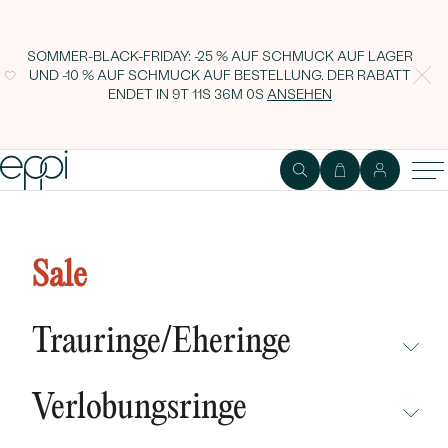
SOMMER-BLACK-FRIDAY: -25 % AUF SCHMUCK AUF LAGER
UND -10 % AUF SCHMUCK AUF BESTELLUNG. DER RABATT
ENDET IN
9T 11S 35M 59S
ANSEHEN
Silberner Ring mit seitlichen Lab
Grown Diamanten Plautine
Sale
Trauringe/Eheringe
NICHT ÜBERSEHEN
Verlobungsringe
NEUHEITEN
NICHT ÜBERSEHEN