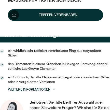
MASSGEFERTIGTER SCHMUCK
409 €
SILBER
MIT MEHREREN DIAMANTEN
NACH STYL
GOLD
AUSVERKAUF
AUSVERKAUF
Wir liefern den Schmuck innerhalb von 3 - 4 Wochen.
TREFFEN VEREINBAREN
PLATIN
KLASSISCH
HALO
Lieferoptionen
SILBER
WENN SCHMUCK HILFT
NACH MATERIAL
MINIMALISTISCHE
DREI STEINE
PLATIN
NACH STYL
368 €
mit dem Code
SUN10
.
GOLD
NACH TYP
MEMOIRE
OHRSTECKER
VINTAGE
OHRRINGE
SILBER
NACH STYL
ein wirklich sehr raffiniert verarbeiteter Ring aus recyceltem
V-FORM
CREOLEN
IM SET
Silber
SOLITÄR
RINGE
PLATIN
VINTAGE
den Diamanten in einem Krönchen in Hexagon-Form begleiten 15
MINIMALISTISCHE
AUSSERGEWÖHNLICH
seitliche Lab Grown Diamanten
ZUR GEBURT EINES KINDES
ANHÄNGER / KETTEN
AUSSERGEWÖHNLICHE
NACH STYL
OHRHÄNGER
ein Schmuck, der alle Blicke anzieht, egal ob in klassischem Silber
PERSONALISIERT
ARMBÄNDER
oder in vergoldeten Versionen
GESTALTE EINEN RING
MEMOIRE
GEHÄMMERTE
SOLITÄR
WEITERE INFORMATIONEN
WÄHLE EINEN RING
MIT STERNZEICHEN
SCHMUCKSET
MINIMALISTISCHE
VON HAND GRAVIERTE
HERZ
Benötigen Sie Hilfe bei Ihrer Auswahl oder
DIAMANTEN ZUM EINFASSEN
MINIMALISTISCH
HERRENSCHMUCK
haben Sie weitere Fragen? Wir sind für Sie da: