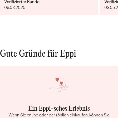
Verifizierter Kunde
Verifiz
TYP:
Lab Grown Diamant
09.03.2025
03.05.
ANZAHL:
4
KARATGEWICHT:
0.016 ct
ABMESSUNGEN:
0.9 mm
FORM:
Rund
REINHEIT:
SI
FARBE:
G-H
Gute Gründe für Eppi
HERKUNFT:
Im Labor hergestellt
Nebensteine
TYP:
Lab Grown Diamant
ANZAHL:
4
KARATGEWICHT:
0.02 ct
ABMESSUNGEN:
1 mm
FORM:
Rund
Ein Eppi-sches Erlebnis
REINHEIT:
SI
Wenn Sie online oder persönlich einkaufen, können Sie
FARBE:
G-H