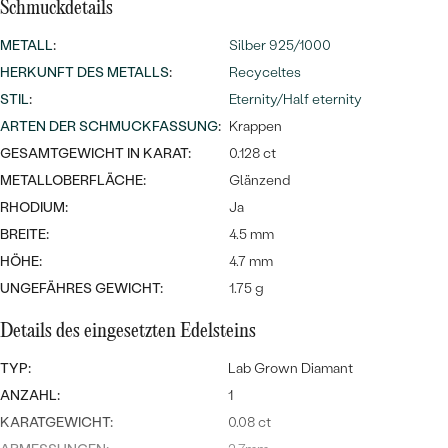
Meistverkaufte
Schmuckdetails
NACH DER FARBE
Meistverkaufte
Ohrrinnge
METALL
:
Silber 925/1000
NACH DER FORM
HERKUNFT DES METALLS
:
Recyceltes
Ringe
STIL
:
Eternity/Half eternity
MASSGEFERTIGTER
Personalisierte
ARTEN DER SCHMUCKFASSUNG
:
Krappen
ANSEHEN
GESAMTGEWICHT IN KARAT:
0.128 ct
DIAMANTEN
Halsketten
METALLOBERFLÄCHE:
Glänzend
ANSEHEN
RHODIUM:
Ja
BREITE:
4.5 mm
HÖHE:
4.7 mm
ANSEHEN
Wave Kollektion
UNGEFÄHRES GEWICHT:
1.75 g
Details des eingesetzten Edelsteins
TYP:
Lab Grown Diamant
ANSEHEN
ANZAHL:
1
KARATGEWICHT:
0.08 ct