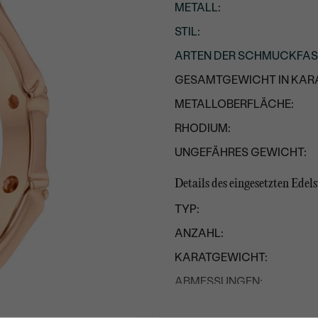
METALL
:
STIL
:
ARTEN DER SCHMUCKFA
GESAMTGEWICHT IN KARA
METALLOBERFLÄCHE:
RHODIUM:
UNGEFÄHRES GEWICHT:
Details des eingesetzten Edels
TYP:
ANZAHL:
KARATGEWICHT:
ABMESSUNGEN:
REINHEIT: