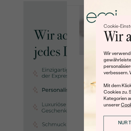
Cookie-Einst
Wir a
Wir verwende
gewährleiste
personalisier
Leider 
verbessern. 
Wir haben noch viele 
Mit dem Klic
Cookies zu. 
Kategorien au
unserer
Cook
NUR 