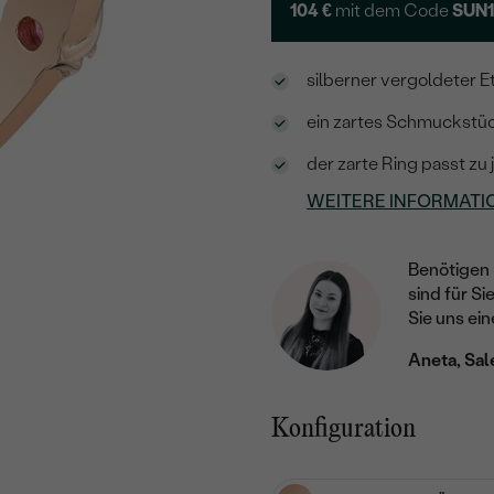
104 €
mit dem Code
SUN
silberner vergoldeter E
ein zartes Schmuckstück
der zarte Ring passt zu
WEITERE INFORMATI
Benötigen 
sind für Si
Sie uns ein
Aneta, Sal
Konfiguration