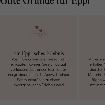
Gute Gründe für Eppi
Ein Eppi-sches Erlebnis
Wenn Sie online oder persönlich
Mit jede
einkaufen, können Sie sich darauf
erhalten S
verlassen, dass unser Team dafür
das die 
sorgt, dass schon die Auswahl eines
Materials 
Schmuckstücks zu einem
fügen w
unvergesslichen Erlebnis wird.
internati