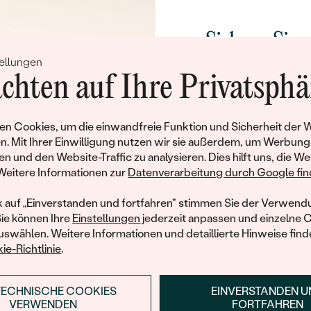
FARBE:
FORM:
Sichern Sie 
HERKUNFT:
ellungen
Rabatt auf Ih
chten auf Ihre Privatsphä
Schmucks
Werden Sie Teil unse
n Cookies, um die einwandfreie Funktion und Sicherheit der 
und entdecken Sie die W
n. Mit Ihrer Einwilligung nutzen wir sie außerdem, um Werbung
gefertigten Schmucks
en und den Website-Traffic zu analysieren. Dies hilft uns, die We
hat dieses Schmuckstück bereits seinen Besitzer 
Willkommensgeschen
Weitere Informationen zur
Datenverarbeitung durch Google find
Ihnen umgehend einen 
ähnliche Produkte, die auf Sie warten. Wenn Sie über die Verfü
Ihren ersten Ein
informiert werden möchten, hinterlassen Sie uns bitte Ihre E-Mail
k auf „Einverstanden und fortfahren" stimmen Sie der Verwendu
Sie können Ihre
Einstellungen
jederzeit anpassen und einzelne 
swählen. Weitere Informationen und detaillierte Hinweise finde
ie-Richtlinie
.
E-Mail
*
TECHNISCHE COOKIES
EINVERSTANDEN 
ANMELDEN & RABAT
MIR EINE NACHRICHT SENDEN, WENN
VERWENDEN
FORTFAHREN
WIEDER VERFÜGBAR