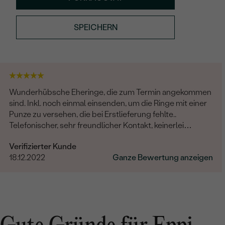
SPEICHERN
Wunderhübsche Eheringe, die zum Termin angekommen
sind. Inkl. noch einmal einsenden, um die Ringe mit einer
Punze zu versehen, die bei Erstlieferung fehlte..
Telefonischer, sehr freundlicher Kontakt, keinerlei
Probleme hinsichtlich der kompletten Abwicklung. Die
Verifizierter Kunde
Hochzeit rundum gelungen, das Brautpaar glücklich.
18.12.2022
Ganze Bewertung anzeigen
Vielen lieben Dank auch noch Mal an dieser Stelle.