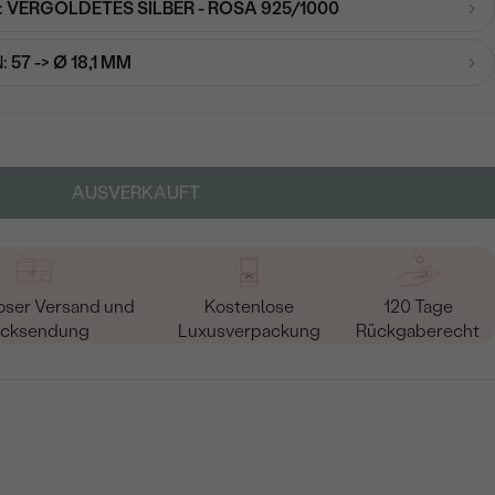
:
VERGOLDETES SILBER - ROSA 925/1000
:
57 -> Ø 18,1 MM
AUSVERKAUFT
oser Versand und
Kostenlose
120 Tage
cksendung
Luxusverpackung
Rückgaberecht