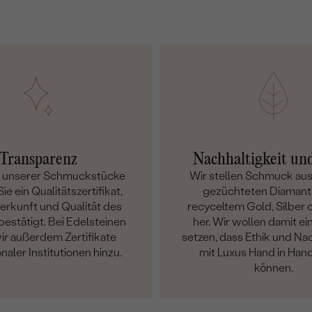
Transparenz
Nachhaltigkeit un
m unserer Schmuckstücke
Wir stellen Schmuck aus
ie ein Qualitätszertifikat,
gezüchteten Diamant
Herkunft und Qualität des
recyceltem Gold, Silber o
bestätigt. Bei Edelsteinen
her. Wir wollen damit ei
ir außerdem Zertifikate
setzen, dass Ethik und Nac
onaler Institutionen hinzu.
mit Luxus Hand in Han
können.