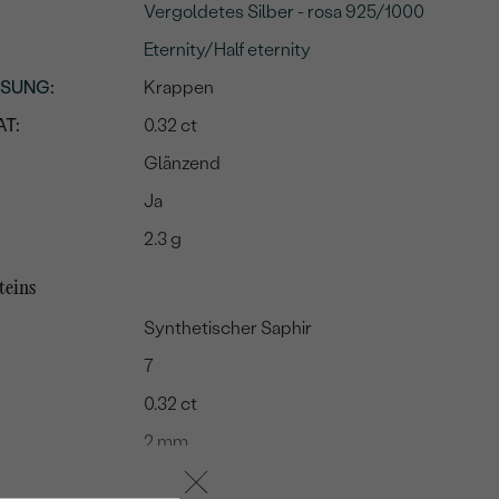
Vergoldetes Silber - rosa 925/1000
Eternity/Half eternity
SSUNG
:
Krappen
T:
0.32 ct
Glänzend
Ja
2.3 g
teins
Synthetischer Saphir
7
0.32 ct
2 mm
Augenrein