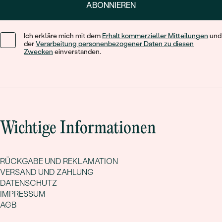
ABONNIEREN
KARATGEWICHT:
0.1 ct
ABMESSUNGEN:
2 mm
Ich erkläre mich mit dem
Erhalt kommerzieller Mitteilungen
und
FORM:
Rund
der
Verarbeitung personenbezogener Daten zu diesen
FARBE:
Rot
Zwecken
einverstanden.
HERKUNFT:
Natürlich
Nebensteine Ohrringe
TYP:
Tansanit
ANZAHL:
2
Wichtige Informationen
KARATGEWICHT:
0.08 ct
ABMESSUNGEN:
2 mm
FORM:
Rund
RÜCKGABE UND REKLAMATION
FARBE:
Violett
VERSAND UND ZAHLUNG
DATENSCHUTZ
HERKUNFT:
Natürlich
IMPRESSUM
Nebensteine Ohrringe
AGB