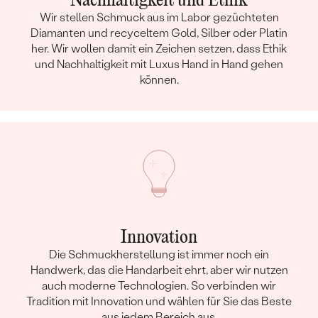
Nachhaltigkeit und Ethik
HERKUNFT:
Natürlich
Wir stellen Schmuck aus im Labor gezüchteten
Diamanten und recyceltem Gold, Silber oder Platin
Nebensteine Halskette
her. Wir wollen damit ein Zeichen setzen, dass Ethik
und Nachhaltigkeit mit Luxus Hand in Hand gehen
TYP:
Diamant
können.
ANZAHL:
1
KARATGEWICHT:
0.015 ct
ABMESSUNGEN:
1.5 mm
FORM:
Rund
REINHEIT:
SI
FARBE:
G-H
HERKUNFT:
Natürlich
Ohrringe
Innovation
Die Schmuckherstellung ist immer noch ein
METALL
:
14 Karat Roségold 585/1000
Handwerk, das die Handarbeit ehrt, aber wir nutzen
HERKUNFT DES METALLS
:
Recyceltes
auch moderne Technologien. So verbinden wir
EDELSTEIN:
Turmalin, Tansanit, Rubin und
Tradition mit Innovation und wählen für Sie das Beste
Diamant
aus jedem Bereich aus.