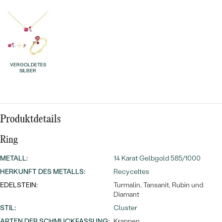
Meistverkaufte
NACH DER FARBE
Meistverkaufte
Ohrrinnge
NACH DER FORM
Ringe
MASSGEFERTIGTER
Personalisierte
VERGOLDETES
SILBER
ANSEHEN
DIAMANTEN
Halsketten
ANSEHEN
Produktdetails
ANSEHEN
Wave Kollektion
Ring
METALL
:
14 Karat Gelbgold 585/1000
HERKUNFT DES METALLS
:
Recyceltes
EDELSTEIN:
Turmalin, Tansanit, Rubin und
ANSEHEN
Diamant
STIL
:
Cluster
ARTEN DER SCHMUCKFASSUNG
:
Krappen