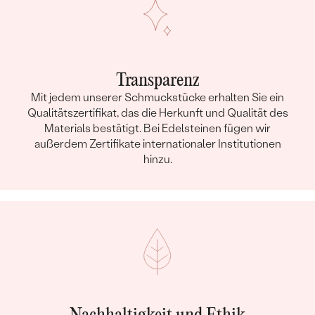
Nebensteine Halskette
TYP:
Rubin
ANZAHL:
1
KARATGEWICHT:
0.05 ct
Transparenz
ABMESSUNGEN:
2 mm
Mit jedem unserer Schmuckstücke erhalten Sie ein
Qualitätszertifikat, das die Herkunft und Qualität des
FORM:
Rund
Materials bestätigt. Bei Edelsteinen fügen wir
FARBE:
Rot
außerdem Zertifikate internationaler Institutionen
HERKUNFT:
Natürlich
hinzu.
Nebensteine Halskette
TYP:
Tansanit
ANZAHL:
1
KARATGEWICHT:
0.04 ct
ABMESSUNGEN:
2 mm
FORM:
Rund
FARBE:
Violett