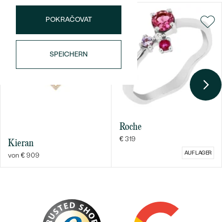
KARATGEWICHT:
0.05 ct
ABMESSUNGEN:
2 mm
POKRAČOVAT
FORM:
Rund
FARBE:
Rot
SPEICHERN
HERKUNFT:
Natürlich
Nebensteine Ring
TYP:
Tansanit
ANZAHL:
1
KARATGEWICHT:
0.04 ct
Roche
ABMESSUNGEN:
2 mm
€ 319
Kieran
FORM:
Rund
AUF LAGER
von € 909
FARBE:
Violett
HERKUNFT:
Natürlich
Nebensteine Ring
TYP:
Diamant