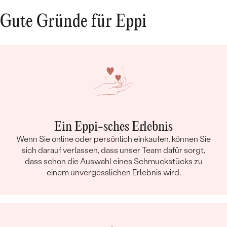
Kettendetails
Gute Gründe für Eppi
METALL
:
14 Karat Roségold 585/1000
HERKUNFT DES METALLS
:
Recyceltes
LÄNGE
:
40 cm
BREITE:
1 mm
TYP:
Anker
Details des eingesetzten Edelsteins Halskette
Ein Eppi-sches Erlebnis
TYP:
Turmalin
Wenn Sie online oder persönlich einkaufen, können Sie
ANZAHL:
1
sich darauf verlassen, dass unser Team dafür sorgt,
KARATGEWICHT:
0.28 ct
dass schon die Auswahl eines Schmuckstücks zu
einem unvergesslichen Erlebnis wird.
ABMESSUNGEN:
4 mm
FARBE:
Rosa
FORM:
Rund
HERKUNFT:
Natürlich