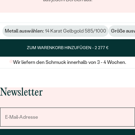
ARTEN DER SCHMUCKFASSUNG
:
Krappen
GESAMTGEWICHT IN KARAT:
0.77 ct
METALLOBERFLÄCHE:
Glänzend
UNGEFÄHRES GEWICHT:
1.58 g
Metall auswählen:
14 Karat Gelbgold 585/1000
Größe aus
Details des eingesetzten Edelsteins Ohrringe
ZUM WARENKORB HINZUFÜGEN -
2 277 €
TYP:
Turmalin
ANZAHL:
2
Wir liefern den Schmuck innerhalb von 3 - 4 Wochen.
KARATGEWICHT:
0.56 ct
ABMESSUNGEN:
4 mm
FARBE:
Rosa
Newsletter
FORM:
Rund
HERKUNFT:
Natürlich
Nebensteine Ohrringe
TYP:
Rubin
ANZAHL:
2