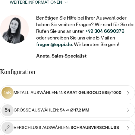
STATEMENT
MIT FÜLLUNG
WEITERE INFORMATIONEN
KINDER
LAB GROWN DIAMANTEN ZUM
MEDAILLON
SCHMUCK FÜR KINDER
SIEGELRINGE
EINFASSEN
IM SET
PIERCINGS
Benötigen Sie Hilfe bei Ihrer Auswahl oder
KETTEN
BROSCHEN
haben Sie weitere Fragen? Wir sind für Sie da:
PERSONALISIERT
FARBIGE DIAMANTEN ZUM EINFASSEN
Rufen Sie uns an unter
+49 304 6690376
NACH PREIS
HERZKETTEN
oder schreiben Sie uns eine E-Mail an
SCHMUCKZUBEHÖR
NACH STEIN
fragen@eppi.de
. Wir beraten Sie gern!
GÜNSTIG
NACH EDELSTEIN
NACH EDELSTEIN
MIT DIAMANT
MIT TIEREN
Aneta, Sales Specialist
NACH MATERIAL
MIT DIAMANT
MIT DIAMANT
LUXURIÖSE
MIT EDELSTEIN
GOLD
Konfiguration
NACH EDELSTEIN
MIT EDELSTEIN
MIT LAB GROWN DIAMANT
PERLENOHRRINGE
MIT DIAMANT
SILBER
PERLENRINGE
MIT MOISSANIT
14K
METALL AUSWÄHLEN:
14 KARAT GELBGOLD 585/1000
MIT EDELSTEIN
PLATIN
NACH PREIS
MIT FARBIGEN DIAMANTEN
54
NACH PREIS
GRÖSSE AUSWÄHLEN:
54 -> Ø 17,2 MM
PREISWERTE
PERLENKETTEN
NACH STEIN
MIT SCHWARZEN DIAMANTEN
PREISWERTE
LUXURIÖSE
VERSCHLUSS AUSWÄHLEN:
SCHRAUBVERSCHLUSS
DIAMANTSCHMUCK
NACH PREIS