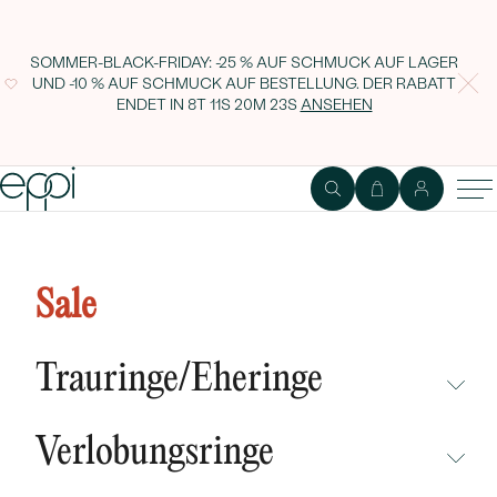
SOMMER-BLACK-FRIDAY: -25 % AUF SCHMUCK AUF LAGER
UND -10 % AUF SCHMUCK AUF BESTELLUNG. DER RABATT
ENDET IN
8T 11S 20M 22S
ANSEHEN
Schmuckset mit Turmalinen,
Tansaniten, Rubinen und
Sale
Diamanten Halli
Trauringe/Eheringe
NICHT ÜBERSEHEN
Verlobungsringe
NEUHEITEN
NICHT ÜBERSEHEN