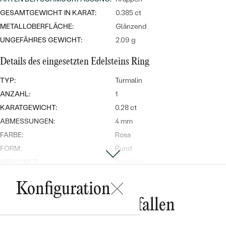
GESAMTGEWICHT IN KARAT:
0.385 ct
METALLOBERFLÄCHE:
Glänzend
UNGEFÄHRES GEWICHT:
2.09 g
Details des eingesetzten Edelsteins Ring
TYP:
Turmalin
Bestseller
ANZAHL:
1
KARATGEWICHT:
0.28 ct
ABMESSUNGEN:
4 mm
FARBE:
Rosa
ANSEHEN
FORM:
Rund
HERKUNFT:
Natürlich
Nebensteine Ring
Konfiguration
Das könnte Ihnen gefallen
TYP:
Rubin
ANZAHL:
1