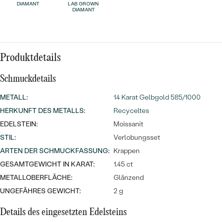
Meistverkaufte
DIAMANT
LAB GROWN
NACH DER FARBE
DIAMANT
Meistverkaufte
Ohrrinnge
NACH DER FORM
Ringe
MASSGEFERTIGTER
Personalisierte
Produktdetails
ANSEHEN
DIAMANTEN
Schmuckdetails
Halsketten
ANSEHEN
METALL
:
14 Karat Gelbgold 585/1000
HERKUNFT DES METALLS
:
Recyceltes
EDELSTEIN:
Moissanit
ANSEHEN
Wave Kollektion
STIL
:
Verlobungsset
ARTEN DER SCHMUCKFASSUNG
:
Krappen
GESAMTGEWICHT IN KARAT:
1.45 ct
METALLOBERFLÄCHE:
Glänzend
ANSEHEN
UNGEFÄHRES GEWICHT:
2 g
Details des eingesetzten Edelsteins