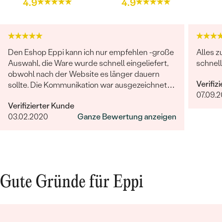
4.9
4.9
Den Eshop Eppi kann ich nur empfehlen -große
Alles z
Auswahl, die Ware wurde schnell eingeliefert,
schnell
obwohl nach der Website es länger dauern
Verifiz
sollte. Die Kommunikation war ausgezeichnet
07.09.
und das Juwel war wunderschön und
Verifizierter Kunde
hochqualität! Sehr sehr zufrieden.
03.02.2020
Ganze Bewertung anzeigen
Gute Gründe für Eppi