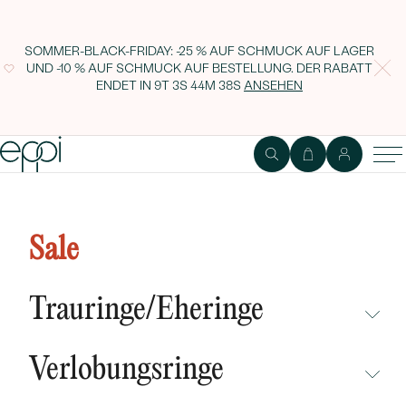
SOMMER-BLACK-FRIDAY: -25 % AUF SCHMUCK AUF LAGER
UND -10 % AUF SCHMUCK AUF BESTELLUNG. DER RABATT
ENDET IN
9T 3S 44M 37S
ANSEHEN
Romantisches Verlobungs-Set mit
Moissaniten Eva
Sale
Trauringe/Eheringe
NICHT ÜBERSEHEN
Verlobungsringe
NEUHEITEN
NICHT ÜBERSEHEN