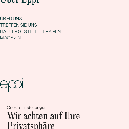
ÜBER UNS
TREFFEN SIE UNS
HÄUFIG GESTELLTE FRAGEN
MAGAZIN
Gemeinsam erschaffen wir
Cookie-Einstellungen
Geschichten von Schönheit und
Wir achten auf Ihre
Liebe
Privatsphäre