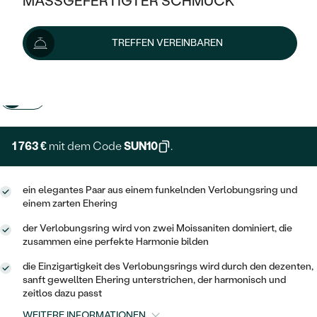
MASSGEFERTIGTER SCHMUCK
1 959 €
SILBER
MIT MEHREREN DIAMANTEN
NACH STYL
GOLD
AUSVERKAUF
AUSVERKAUF
TREFFEN VEREINBAREN
PLATIN
Wir liefern den Schmuck innerhalb von 3 - 4 Wochen.
KLASSISCH
HALO
SILBER
WENN SCHMUCK HILFT
Lieferoptionen
NACH MATERIAL
MINIMALISTISCHE
DREI STEINE
PLATIN
NACH STYL
+ 294 €
EXPRESSHERSTELLUNG
GOLD
NACH TYP
MEMOIRE
OHRSTECKER
VINTAGE
OHRRINGE
SILBER
NACH STYL
1 763 €
mit dem Code
SUN10
.
V-FORM
CREOLEN
IM SET
SOLITÄR
RINGE
PLATIN
VINTAGE
MINIMALISTISCHE
AUSSERGEWÖHNLICH
ein elegantes Paar aus einem funkelnden Verlobungsring und
ZUR GEBURT EINES KINDES
ANHÄNGER / KETTEN
einem zarten Ehering
AUSSERGEWÖHNLICHE
NACH STYL
OHRHÄNGER
der Verlobungsring wird von zwei Moissaniten dominiert, die
PERSONALISIERT
ARMBÄNDER
GESTALTE EINEN RING
zusammen eine perfekte Harmonie bilden
MEMOIRE
GEHÄMMERTE
SOLITÄR
WÄHLE EINEN RING
die Einzigartigkeit des Verlobungsrings wird durch den dezenten,
MIT STERNZEICHEN
SCHMUCKSET
sanft gewellten Ehering unterstrichen, der harmonisch und
MINIMALISTISCHE
VON HAND GRAVIERTE
HERZ
zeitlos dazu passt
DIAMANTEN ZUM EINFASSEN
MINIMALISTISCH
HERRENSCHMUCK
WEITERE INFORMATIONEN