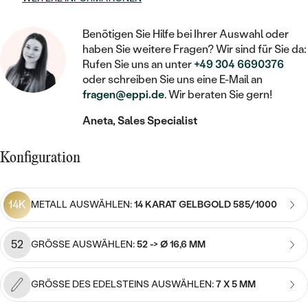
STATEMENT
MIT FÜLLUNG
KINDER
LAB GROWN DIAMANTEN ZUM
MEDAILLON
SCHMUCK FÜR KINDER
SIEGELRINGE
Benötigen Sie Hilfe bei Ihrer Auswahl oder
EINFASSEN
IM SET
PIERCINGS
haben Sie weitere Fragen? Wir sind für Sie da:
KETTEN
BROSCHEN
Rufen Sie uns an unter
+49 304 6690376
PERSONALISIERT
FARBIGE DIAMANTEN ZUM EINFASSEN
oder schreiben Sie uns eine E-Mail an
NACH PREIS
HERZKETTEN
SCHMUCKZUBEHÖR
NACH STEIN
fragen@eppi.de
. Wir beraten Sie gern!
GÜNSTIG
NACH EDELSTEIN
NACH EDELSTEIN
MIT DIAMANT
MIT TIEREN
Aneta, Sales Specialist
NACH MATERIAL
MIT DIAMANT
MIT DIAMANT
LUXURIÖSE
MIT EDELSTEIN
Konfiguration
GOLD
NACH EDELSTEIN
MIT EDELSTEIN
MIT LAB GROWN DIAMANT
PERLENOHRRINGE
MIT DIAMANT
SILBER
14K
METALL AUSWÄHLEN:
14 KARAT GELBGOLD 585/1000
PERLENRINGE
MIT MOISSANIT
MIT EDELSTEIN
PLATIN
NACH PREIS
MIT FARBIGEN DIAMANTEN
52
GRÖSSE AUSWÄHLEN:
52 -> Ø 16,6 MM
NACH PREIS
PREISWERTE
PERLENKETTEN
NACH STEIN
MIT SCHWARZEN DIAMANTEN
PREISWERTE
GRÖSSE DES EDELSTEINS AUSWÄHLEN:
7 X 5 MM
LUXURIÖSE
DIAMANTSCHMUCK
NACH PREIS