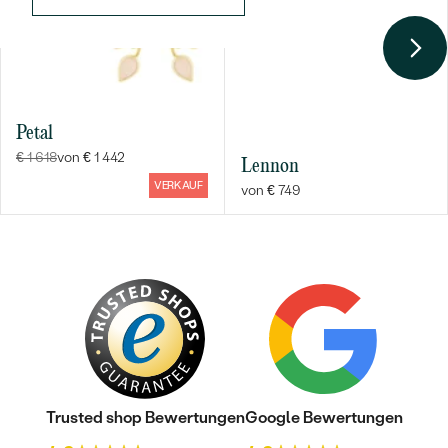
FARBE:
G-H
HERKUNFT:
Im Labor hergestellt
Petal
€ 1 618
von € 1 442
Lennon
VERKAUF
von € 749
Trusted shop Bewertungen
Google Bewertungen