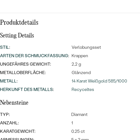
Meistverkaufte
NACH DER FARBE
Meistverkaufte
Ohrrinnge
NACH DER FORM
Produktdetails
Ringe
MASSGEFERTIGTER
Personalisierte
Setting Details
ANSEHEN
STIL
:
Verlobungsset
DIAMANTEN
Halsketten
ARTEN DER SCHMUCKFASSUNG
:
Krappen
ANSEHEN
UNGEFÄHRES GEWICHT:
2,2 g
METALLOBERFLÄCHE:
Glänzend
METALL
:
14 Karat Weißgold 585/1000
ANSEHEN
Wave Kollektion
HERKUNFT DES METALLS
:
Recyceltes
Nebensteine
TYP:
Diamant
ANSEHEN
ANZAHL:
1
KARATGEWICHT:
0.25 ct
ABMESSUNGEN:
5 x 3 mm