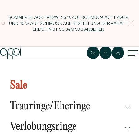
SOMMER-BLACK-FRIDAY: -25 % AUF SCHMUCK AUF LAGER
UND -10 % AUF SCHMUCK AUF BESTELLUNG. DER RABATT
ENDET IN
6T 9S 34M 38S
ANSEHEN
1
2
Ring
Edelstein
Sale
Romantisches Verlobungs-Set mit
Diamantringen Flora
Trauringe/Eheringe
NICHT ÜBERSEHEN
Verlobungsringe
NEUHEITEN
NICHT ÜBERSEHEN