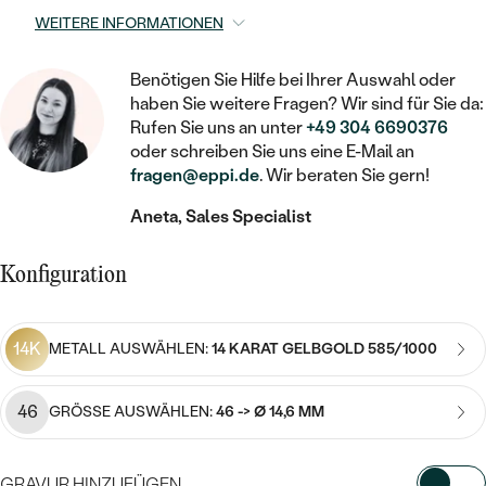
STATEMENT
MIT FÜLLUNG
KINDER
WEITERE INFORMATIONEN
LAB GROWN DIAMANTEN ZUM
MEDAILLON
SCHMUCK FÜR KINDER
SIEGELRINGE
EINFASSEN
IM SET
PIERCINGS
Benötigen Sie Hilfe bei Ihrer Auswahl oder
KETTEN
BROSCHEN
haben Sie weitere Fragen? Wir sind für Sie da:
PERSONALISIERT
FARBIGE DIAMANTEN ZUM EINFASSEN
Rufen Sie uns an unter
+49 304 6690376
NACH PREIS
HERZKETTEN
SCHMUCKZUBEHÖR
NACH STEIN
oder schreiben Sie uns eine E-Mail an
GÜNSTIG
fragen@eppi.de
. Wir beraten Sie gern!
NACH EDELSTEIN
NACH EDELSTEIN
MIT DIAMANT
MIT TIEREN
NACH MATERIAL
Aneta, Sales Specialist
MIT DIAMANT
MIT DIAMANT
LUXURIÖSE
MIT EDELSTEIN
GOLD
NACH EDELSTEIN
MIT EDELSTEIN
Konfiguration
MIT LAB GROWN DIAMANT
PERLENOHRRINGE
MIT DIAMANT
SILBER
PERLENRINGE
MIT MOISSANIT
14K
METALL AUSWÄHLEN:
14 KARAT GELBGOLD 585/1000
MIT EDELSTEIN
PLATIN
NACH PREIS
MIT FARBIGEN DIAMANTEN
NACH PREIS
PREISWERTE
PERLENKETTEN
46
GRÖSSE AUSWÄHLEN:
46 -> Ø 14,6 MM
NACH STEIN
MIT SCHWARZEN DIAMANTEN
PREISWERTE
LUXURIÖSE
DIAMANTSCHMUCK
NACH PREIS
GRAVUR HINZUFÜGEN