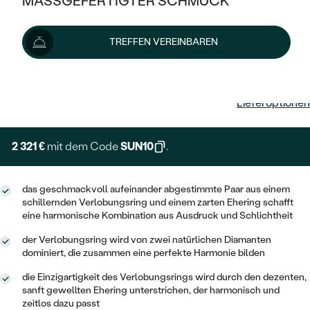
MASSGEFERTIGTER SCHMUCK
SILBER
MIT MEHREREN DIAMANTEN
NACH STYL
GOLD
AUSVERKAUF
AUSVERKAUF
TREFFEN VEREINBAREN
PLATIN
KLASSISCH
HALO
SILBER
WENN SCHMUCK HILFT
2 579 €
NACH MATERIAL
MINIMALISTISCHE
DREI STEINE
PLATIN
NACH STYL
Lieferoptionen
GOLD
NACH TYP
MEMOIRE
OHRSTECKER
VINTAGE
OHRRINGE
SILBER
NACH STYL
2 321 €
mit dem Code
SUN10
.
V-FORM
CREOLEN
IM SET
SOLITÄR
RINGE
PLATIN
VINTAGE
MINIMALISTISCHE
AUSSERGEWÖHNLICH
das geschmackvoll aufeinander abgestimmte Paar aus einem
ZUR GEBURT EINES KINDES
ANHÄNGER / KETTEN
schillernden Verlobungsring und einem zarten Ehering schafft
AUSSERGEWÖHNLICHE
NACH STYL
eine harmonische Kombination aus Ausdruck und Schlichtheit
OHRHÄNGER
PERSONALISIERT
ARMBÄNDER
GESTALTE EINEN RING
der Verlobungsring wird von zwei natürlichen Diamanten
MEMOIRE
GEHÄMMERTE
SOLITÄR
dominiert, die zusammen eine perfekte Harmonie bilden
WÄHLE EINEN RING
MIT STERNZEICHEN
SCHMUCKSET
MINIMALISTISCHE
die Einzigartigkeit des Verlobungsrings wird durch den dezenten,
VON HAND GRAVIERTE
HERZ
sanft gewellten Ehering unterstrichen, der harmonisch und
DIAMANTEN ZUM EINFASSEN
MINIMALISTISCH
HERRENSCHMUCK
zeitlos dazu passt