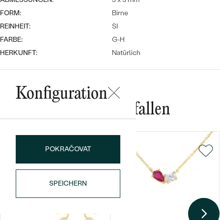
FORM:
Birne
REINHEIT:
SI
FARBE:
G-H
HERKUNFT:
Natürlich
Bestseller
Konfiguration
Das könnte Ihnen gefallen
ANSEHEN
POKRAČOVAT
SPEICHERN