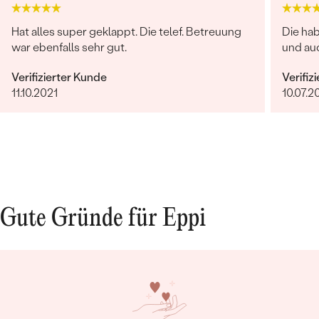
Hat alles super geklappt. Die telef. Betreuung
Die ha
war ebenfalls sehr gut.
und auc
Verifizierter Kunde
Verifiz
11.10.2021
10.07.2
Gute Gründe für Eppi