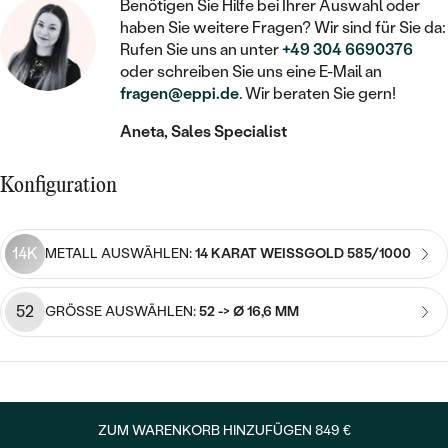
STATEMENT
MIT FÜLLUNG
Benötigen Sie Hilfe bei Ihrer Auswahl oder
KINDER
LAB GROWN DIAMANTEN ZUM
haben Sie weitere Fragen? Wir sind für Sie da:
MEDAILLON
SCHMUCK FÜR KINDER
SIEGELRINGE
Rufen Sie uns an unter
+49 304 6690376
EINFASSEN
IM SET
PIERCINGS
oder schreiben Sie uns eine E-Mail an
KETTEN
BROSCHEN
fragen@eppi.de
. Wir beraten Sie gern!
PERSONALISIERT
FARBIGE DIAMANTEN ZUM EINFASSEN
NACH PREIS
HERZKETTEN
SCHMUCKZUBEHÖR
NACH STEIN
Aneta, Sales Specialist
GÜNSTIG
NACH EDELSTEIN
NACH EDELSTEIN
MIT DIAMANT
MIT TIEREN
Konfiguration
NACH MATERIAL
MIT DIAMANT
MIT DIAMANT
LUXURIÖSE
MIT EDELSTEIN
GOLD
NACH EDELSTEIN
MIT EDELSTEIN
14K
MIT LAB GROWN DIAMANT
METALL AUSWÄHLEN:
14 KARAT WEISSGOLD 585/1000
PERLENOHRRINGE
MIT DIAMANT
SILBER
PERLENRINGE
MIT MOISSANIT
52
GRÖSSE AUSWÄHLEN:
52 -> Ø 16,6 MM
MIT EDELSTEIN
PLATIN
NACH PREIS
MIT FARBIGEN DIAMANTEN
NACH PREIS
PREISWERTE
PERLENKETTEN
NACH STEIN
MIT SCHWARZEN DIAMANTEN
PREISWERTE
LUXURIÖSE
ZUM WARENKORB HINZUFÜGEN
849 €
DIAMANTSCHMUCK
NACH PREIS