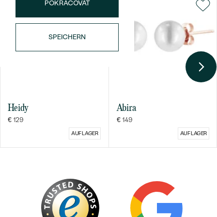
POKRAČOVAT
SPEICHERN
Bestseller
Heidy
Abira
€ 129
€ 149
AUF LAGER
AUF LAGER
ANSEHEN