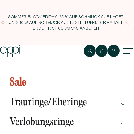
SOMMER-BLACK-FRIDAY: -25 % AUF SCHMUCK AUF LAGER
UND -10 % AUF SCHMUCK AUF BESTELLUNG. DER RABATT
ENDET IN
9T 6S 3M 33S
ANSEHEN
Romantischer Eternity-Ring mit
Diamanten Jaska
Sale
Trauringe/Eheringe
NICHT ÜBERSEHEN
Verlobungsringe
NEUHEITEN
NICHT ÜBERSEHEN