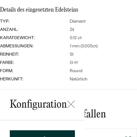
Meistverkaufte
NACH DER FARBE
Meistverkaufte
Details des eingesetzten Edelsteins
Ohrrinnge
NACH DER FORM
TYP:
Diamant
Ringe
ANZAHL:
24
MASSGEFERTIGTER
Personalisierte
KARATGEWICHT:
0.12 ct
ANSEHEN
ABMESSUNGEN:
1 mm (0.005ct)
DIAMANTEN
Halsketten
REINHEIT:
SI
ANSEHEN
FARBE:
G-H
FORM:
Round
HERKUNFT:
Natürlich
ANSEHEN
Wave Kollektion
Konfiguration
Das könnte Ihnen gefallen
ANSEHEN