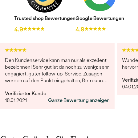
Trusted shop Bewertungen
Google Bewertungen
4.9
4.9
Den Kundenservice kann man nur als exzellent
Wunder
bezeichnen! Sehr gut ist da noch zu wenig: sehr
hervor
engagiert, guter follow-up-Service, Zusagen
Verifiz
werden auf den Punkt eingehalten, Betreuung
04.01.
ist herausragend!
Verifizierter Kunde
18.01.2021
Ganze Bewertung anzeigen