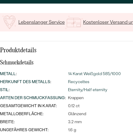
MIT SALT AND PEPPER DIAMANTEN
LUXURIÖSE
PREISWERTE
EDELSTEINSCHMUCK
Meistverkaufte
MIT EDELSTEIN
Lebenslanger Service
Kostenloser Versand 
LUXURIÖSE
SCHMUCK MIT LAB GROWN
Eheringe
DIAMANTEN
NACH MATERIAL
GOLD
PERLENSCHMUCK
Produktdetails
ANSCHAUEN
PLATIN
Schmuckdetails
NACH STYL
METALL
SILBER
:
14 Karat Weißgold 585/1000
PERSONALISIERT
HERKUNFT DES METALLS
:
Recyceltes
STIL
:
Eternity/Half eternity
SYMBOLISCH
ARTEN DER SCHMUCKFASSUNG
:
Krappen
GESAMTGEWICHT IN KARAT:
0.12 ct
MINIMALISTISCH
METALLOBERFLÄCHE:
Glänzend
BREITE:
NACH ANLASS
3.2 mm
UNGEFÄHRES GEWICHT:
1.6 g