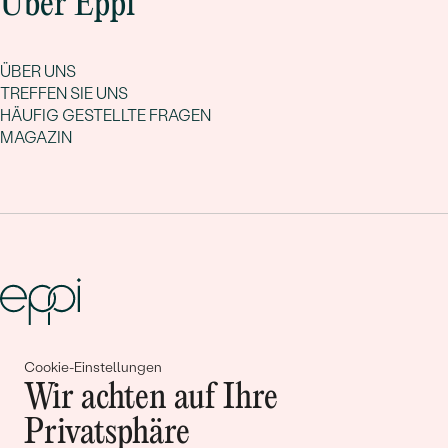
Über Eppi
ÜBER UNS
TREFFEN SIE UNS
HÄUFIG GESTELLTE FRAGEN
MAGAZIN
Gemeinsam erschaffen wir
Cookie-Einstellungen
Wir achten auf Ihre
Geschichten von Schönheit und
Privatsphäre
Liebe