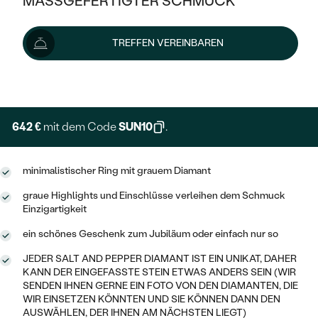
MASSGEFERTIGTER SCHMUCK
713 €
SILBER
MIT MEHREREN DIAMANTEN
NACH STYL
GOLD
AUSVERKAUF
AUSVERKAUF
Lieferoptionen
TREFFEN VEREINBAREN
PLATIN
KLASSISCH
HALO
SILBER
WENN SCHMUCK HILFT
NACH MATERIAL
+ 143 €
EXPRESSHERSTELLUNG
MINIMALISTISCHE
DREI STEINE
PLATIN
NACH STYL
GOLD
NACH TYP
MEMOIRE
OHRSTECKER
VINTAGE
642 €
mit dem Code
SUN10
.
OHRRINGE
SILBER
NACH STYL
V-FORM
CREOLEN
IM SET
SOLITÄR
RINGE
minimalistischer Ring mit grauem Diamant
PLATIN
VINTAGE
MINIMALISTISCHE
AUSSERGEWÖHNLICH
graue Highlights und Einschlüsse verleihen dem Schmuck
ZUR GEBURT EINES KINDES
ANHÄNGER / KETTEN
Einzigartigkeit
AUSSERGEWÖHNLICHE
NACH STYL
OHRHÄNGER
ein schönes Geschenk zum Jubiläum oder einfach nur so
PERSONALISIERT
ARMBÄNDER
GESTALTE EINEN RING
MEMOIRE
GEHÄMMERTE
SOLITÄR
JEDER SALT AND PEPPER DIAMANT IST EIN UNIKAT, DAHER
WÄHLE EINEN RING
MIT STERNZEICHEN
SCHMUCKSET
KANN DER EINGEFASSTE STEIN ETWAS ANDERS SEIN (WIR
MINIMALISTISCHE
SENDEN IHNEN GERNE EIN FOTO VON DEN DIAMANTEN, DIE
VON HAND GRAVIERTE
HERZ
WIR EINSETZEN KÖNNTEN UND SIE KÖNNEN DANN DEN
DIAMANTEN ZUM EINFASSEN
MINIMALISTISCH
HERRENSCHMUCK
AUSWÄHLEN, DER IHNEN AM NÄCHSTEN LIEGT)