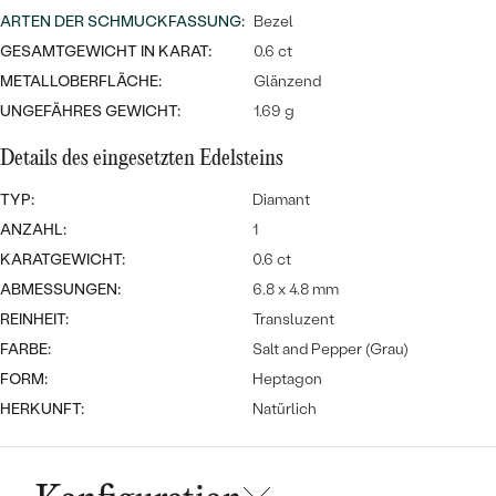
Meistverkaufte
NACH DER FARBE
ARTEN DER SCHMUCKFASSUNG
:
Bezel
Meistverkaufte
Ohrrinnge
GESAMTGEWICHT IN KARAT:
0.6 ct
NACH DER FORM
METALLOBERFLÄCHE:
Glänzend
Ringe
UNGEFÄHRES GEWICHT:
1.69 g
MASSGEFERTIGTER
Personalisierte
Details des eingesetzten Edelsteins
ANSEHEN
DIAMANTEN
Halsketten
TYP:
Diamant
ANSEHEN
ANZAHL:
1
KARATGEWICHT:
0.6 ct
ABMESSUNGEN:
6.8 x 4.8 mm
ANSEHEN
Wave Kollektion
REINHEIT:
Transluzent
FARBE:
Salt and Pepper (Grau)
FORM:
Heptagon
HERKUNFT:
Natürlich
ANSEHEN