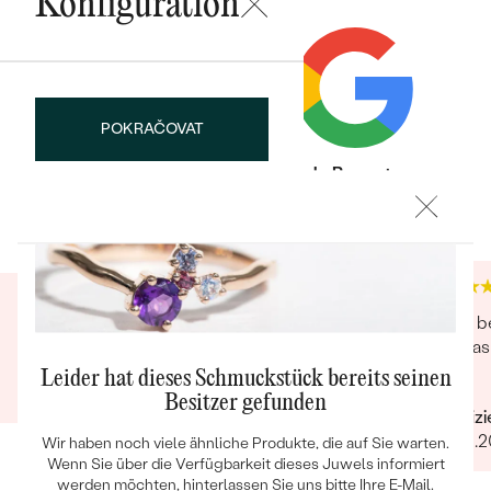
Konfiguration
POKRAČOVAT
Trusted shop Bewertungen
Google Bewertungen
Bestseller
SPEICHERN
4.9
4.9
ANSEHEN
Super hilfsbereit und schnell !
Alles b
auf da
Verifizierter Kunde
Opa
Leider hat dieses Schmuckstück bereits seinen
07.12.2021
Besitzer gefunden
Verifiz
31.08.2
Wir haben noch viele ähnliche Produkte, die auf Sie warten.
Wenn Sie über die Verfügbarkeit dieses Juwels informiert
werden möchten, hinterlassen Sie uns bitte Ihre E-Mail.