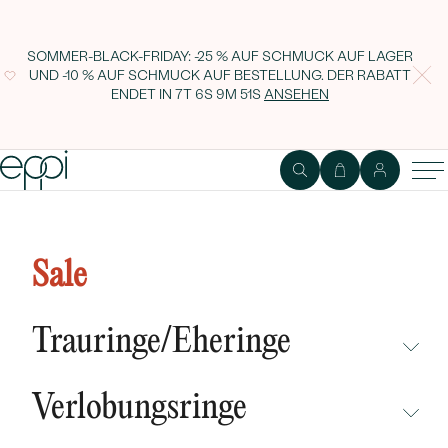
SOMMER-BLACK-FRIDAY: -25 % AUF SCHMUCK AUF LAGER
UND -10 % AUF SCHMUCK AUF BESTELLUNG. DER RABATT
ENDET IN
7T 6S 9M 50S
ANSEHEN
Ring mit Salt and Pepper
Diamant Caritta
Sale
Trauringe/Eheringe
NICHT ÜBERSEHEN
Verlobungsringe
NEUHEITEN
NICHT ÜBERSEHEN