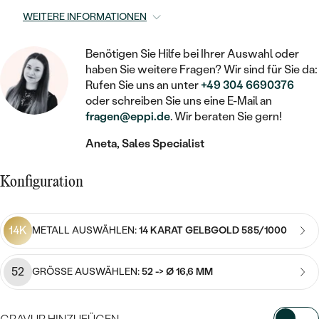
STATEMENT
MIT FÜLLUNG
KINDER
LAB GROWN DIAMANTEN ZUM
WEITERE INFORMATIONEN
MEDAILLON
SCHMUCK FÜR KINDER
SIEGELRINGE
EINFASSEN
IM SET
PIERCINGS
Benötigen Sie Hilfe bei Ihrer Auswahl oder
KETTEN
BROSCHEN
PERSONALISIERT
haben Sie weitere Fragen? Wir sind für Sie da:
FARBIGE DIAMANTEN ZUM EINFASSEN
Rufen Sie uns an unter
+49 304 6690376
NACH PREIS
HERZKETTEN
SCHMUCKZUBEHÖR
NACH STEIN
oder schreiben Sie uns eine E-Mail an
GÜNSTIG
NACH EDELSTEIN
fragen@eppi.de
. Wir beraten Sie gern!
NACH EDELSTEIN
MIT DIAMANT
MIT TIEREN
NACH MATERIAL
Aneta, Sales Specialist
MIT DIAMANT
MIT DIAMANT
LUXURIÖSE
MIT EDELSTEIN
GOLD
NACH EDELSTEIN
MIT EDELSTEIN
MIT LAB GROWN DIAMANT
Konfiguration
PERLENOHRRINGE
MIT DIAMANT
SILBER
PERLENRINGE
MIT MOISSANIT
14K
METALL AUSWÄHLEN:
14 KARAT GELBGOLD 585/1000
MIT EDELSTEIN
PLATIN
NACH PREIS
MIT FARBIGEN DIAMANTEN
NACH PREIS
PREISWERTE
PERLENKETTEN
52
GRÖSSE AUSWÄHLEN:
52 -> Ø 16,6 MM
NACH STEIN
MIT SCHWARZEN DIAMANTEN
PREISWERTE
LUXURIÖSE
DIAMANTSCHMUCK
NACH PREIS