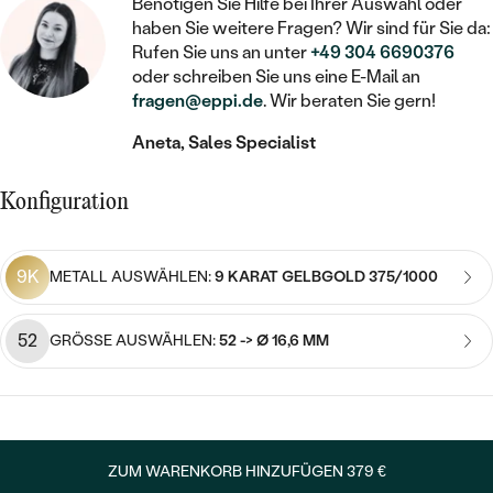
STATEMENT
Benötigen Sie Hilfe bei Ihrer Auswahl oder
MIT FÜLLUNG
KINDER
LAB GROWN DIAMANTEN ZUM
haben Sie weitere Fragen? Wir sind für Sie da:
MEDAILLON
SCHMUCK FÜR KINDER
SIEGELRINGE
Rufen Sie uns an unter
+49 304 6690376
EINFASSEN
IM SET
PIERCINGS
oder schreiben Sie uns eine E-Mail an
KETTEN
BROSCHEN
fragen@eppi.de
. Wir beraten Sie gern!
PERSONALISIERT
FARBIGE DIAMANTEN ZUM EINFASSEN
NACH PREIS
HERZKETTEN
SCHMUCKZUBEHÖR
NACH STEIN
Aneta, Sales Specialist
GÜNSTIG
NACH EDELSTEIN
NACH EDELSTEIN
MIT DIAMANT
MIT TIEREN
Konfiguration
NACH MATERIAL
MIT DIAMANT
MIT DIAMANT
LUXURIÖSE
MIT EDELSTEIN
GOLD
NACH EDELSTEIN
MIT EDELSTEIN
9K
METALL AUSWÄHLEN:
9 KARAT GELBGOLD 375/1000
MIT LAB GROWN DIAMANT
PERLENOHRRINGE
MIT DIAMANT
SILBER
PERLENRINGE
MIT MOISSANIT
52
GRÖSSE AUSWÄHLEN:
52 -> Ø 16,6 MM
MIT EDELSTEIN
PLATIN
NACH PREIS
MIT FARBIGEN DIAMANTEN
NACH PREIS
PREISWERTE
PERLENKETTEN
NACH STEIN
MIT SCHWARZEN DIAMANTEN
PREISWERTE
LUXURIÖSE
ZUM WARENKORB HINZUFÜGEN
379 €
DIAMANTSCHMUCK
NACH PREIS