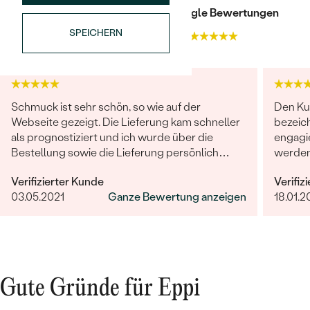
Trusted shop Bewertungen
Google Bewertungen
SPEICHERN
4.9
4.9
Schmuck ist sehr schön, so wie auf der
Den Ku
Webseite gezeigt. Die Lieferung kam schneller
bezeich
Bestseller
als prognostiziert und ich wurde über die
engagie
Bestellung sowie die Lieferung persönlich
werden
informiert.
ist her
Verifizierter Kunde
Verifiz
ANSEHEN
03.05.2021
Ganze Bewertung anzeigen
18.01.2
Gute Gründe für Eppi