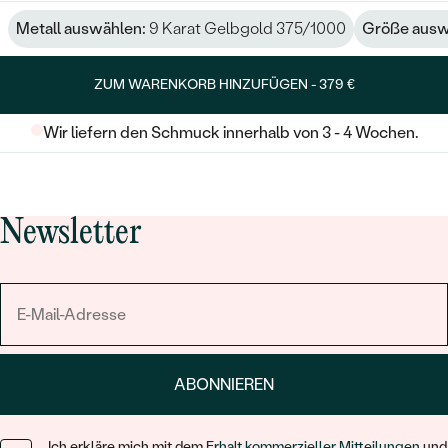
Metall auswählen:
9 Karat Gelbgold 375/1000
Größe ausw
ZUM WARENKORB HINZUFÜGEN -
379 €
Wir liefern den Schmuck innerhalb von 3 - 4 Wochen.
Newsletter
ABONNIEREN
Ich erkläre mich mit dem
Erhalt kommerzieller Mitteilungen
und