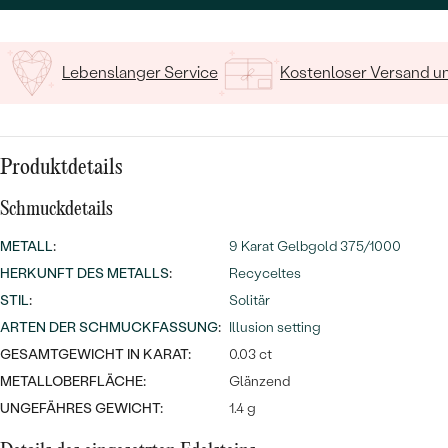
MIT SALT AND PEPPER DIAMANTEN
LUXURIÖSE
PREISWERTE
EDELSTEINSCHMUCK
Meistverkaufte
MIT EDELSTEIN
Lebenslanger Service
Kostenloser Versand 
LUXURIÖSE
SCHMUCK MIT LAB GROWN
Eheringe
DIAMANTEN
NACH MATERIAL
GOLD
PERLENSCHMUCK
Produktdetails
ANSCHAUEN
PLATIN
Schmuckdetails
NACH STYL
METALL
:
9 Karat Gelbgold 375/1000
SILBER
PERSONALISIERT
HERKUNFT DES METALLS
:
Recyceltes
STIL
:
Solitär
SYMBOLISCH
ARTEN DER SCHMUCKFASSUNG
:
Illusion setting
GESAMTGEWICHT IN KARAT:
0.03 ct
MINIMALISTISCH
METALLOBERFLÄCHE:
Glänzend
UNGEFÄHRES GEWICHT:
1.4 g
NACH ANLASS