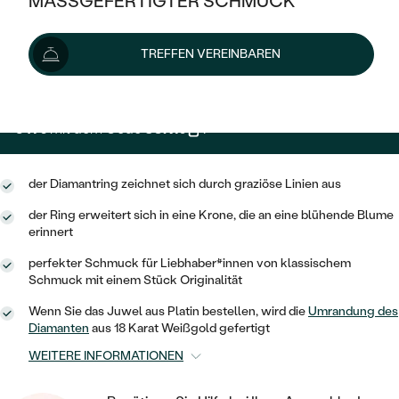
MASSGEFERTIGTER SCHMUCK
379 €
SILBER
MIT MEHREREN DIAMANTEN
NACH STYL
GOLD
AUSVERKAUF
AUSVERKAUF
Wir liefern den Schmuck innerhalb von 3 - 4 Wochen.
TREFFEN VEREINBAREN
PLATIN
KLASSISCH
HALO
Lieferoptionen
SILBER
WENN SCHMUCK HILFT
NACH MATERIAL
MINIMALISTISCHE
DREI STEINE
PLATIN
NACH STYL
341 €
mit dem Code
SUN10
.
GOLD
NACH TYP
MEMOIRE
OHRSTECKER
VINTAGE
OHRRINGE
SILBER
NACH STYL
der Diamantring zeichnet sich durch graziöse Linien aus
V-FORM
CREOLEN
IM SET
SOLITÄR
RINGE
der Ring erweitert sich in eine Krone, die an eine blühende Blume
PLATIN
VINTAGE
erinnert
MINIMALISTISCHE
AUSSERGEWÖHNLICH
ZUR GEBURT EINES KINDES
ANHÄNGER / KETTEN
perfekter Schmuck für Liebhaber*innen von klassischem
AUSSERGEWÖHNLICHE
NACH STYL
OHRHÄNGER
Schmuck mit einem Stück Originalität
PERSONALISIERT
ARMBÄNDER
GESTALTE EINEN RING
Wenn Sie das Juwel aus Platin bestellen, wird die
Umrandung des
MEMOIRE
GEHÄMMERTE
SOLITÄR
Diamanten
aus 18 Karat Weißgold gefertigt
WÄHLE EINEN RING
MIT STERNZEICHEN
SCHMUCKSET
MINIMALISTISCHE
WEITERE INFORMATIONEN
VON HAND GRAVIERTE
HERZ
DIAMANTEN ZUM EINFASSEN
MINIMALISTISCH
HERRENSCHMUCK