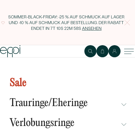
SOMMER-BLACK-FRIDAY: -25 % AUF SCHMUCK AUF LAGER
UND -10 % AUF SCHMUCK AUF BESTELLUNG. DER RABATT
ENDET IN
7T 10S 22M 57S
ANSEHEN
Ring mit einem Diamanten im
Solitär-Stil Catello
Sale
Trauringe/Eheringe
NICHT ÜBERSEHEN
Verlobungsringe
NEUHEITEN
NICHT ÜBERSEHEN