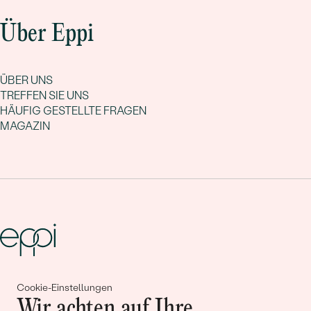
Über Eppi
ÜBER UNS
TREFFEN SIE UNS
HÄUFIG GESTELLTE FRAGEN
MAGAZIN
Gemeinsam erschaffen wir
Cookie-Einstellungen
Wir achten auf Ihre