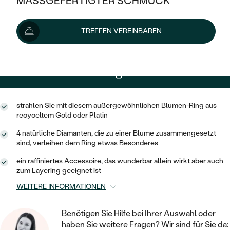
MASSGEFERTIGTER SCHMUCK
SILBER
Lieferoptionen
MIT MEHREREN DIAMANTEN
NACH STYL
GOLD
AUSVERKAUF
AUSVERKAUF
TREFFEN VEREINBAREN
PLATIN
KLASSISCH
+ 244 €
EXPRESSHERSTELLUNG
HALO
SILBER
WENN SCHMUCK HILFT
NACH MATERIAL
MINIMALISTISCHE
DREI STEINE
PLATIN
NACH STYL
1 097 €
mit dem Code
SUN10
.
GOLD
NACH TYP
MEMOIRE
OHRSTECKER
VINTAGE
OHRRINGE
SILBER
NACH STYL
strahlen Sie mit diesem außergewöhnlichen Blumen-Ring aus
V-FORM
CREOLEN
IM SET
recyceltem Gold oder Platin
SOLITÄR
RINGE
PLATIN
4 natürliche Diamanten, die zu einer Blume zusammengesetzt
VINTAGE
MINIMALISTISCHE
AUSSERGEWÖHNLICH
sind, verleihen dem Ring etwas Besonderes
ZUR GEBURT EINES KINDES
ANHÄNGER / KETTEN
AUSSERGEWÖHNLICHE
NACH STYL
ein raffiniertes Accessoire, das wunderbar allein wirkt aber auch
OHRHÄNGER
PERSONALISIERT
zum Layering geeignet ist
ARMBÄNDER
GESTALTE EINEN RING
MEMOIRE
GEHÄMMERTE
SOLITÄR
WEITERE INFORMATIONEN
WÄHLE EINEN RING
MIT STERNZEICHEN
SCHMUCKSET
MINIMALISTISCHE
VON HAND GRAVIERTE
HERZ
Benötigen Sie Hilfe bei Ihrer Auswahl oder
DIAMANTEN ZUM EINFASSEN
MINIMALISTISCH
HERRENSCHMUCK
haben Sie weitere Fragen? Wir sind für Sie da: