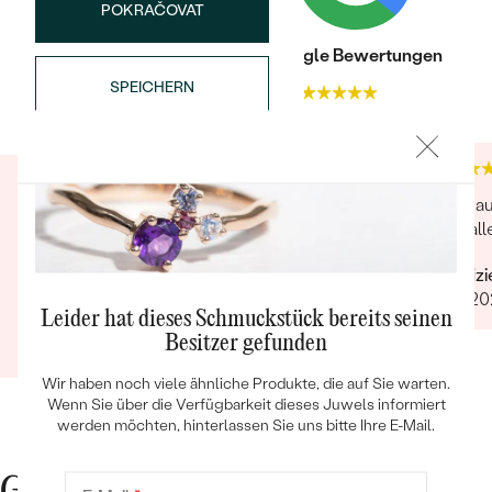
POKRAČOVAT
Trusted shop Bewertungen
Google Bewertungen
SPEICHERN
4.9
4.9
Bestseller
Schmuck ist von ausgesprochen guter Qalität
Sehr a
und war sehr elegand verpackt. Die Lieferung
und al
kam sogar vor dem versprochenen Datum:
Verifiz
Weniger als 2 Wochen, ohne Aufpreis, obwohl
21.11.2
2-4 Wochen angegeben waren. Bestellung und
ANSEHEN
Leider hat dieses Schmuckstück bereits seinen
Verifizierter Kunde
Lieferung wurde uns telefonisch vom
Besitzer gefunden
13.08.2021
Ganze Bewertung anzeigen
sympathischen Kundenservice bestätigt. Wir
werden in Zukunft wieder bestellen. Vielen
Wir haben noch viele ähnliche Produkte, die auf Sie warten.
Dank!
Wenn Sie über die Verfügbarkeit dieses Juwels informiert
werden möchten, hinterlassen Sie uns bitte Ihre E-Mail.