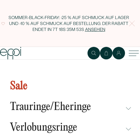
SOMMER-BLACK-FRIDAY: -25 % AUF SCHMUCK AUF LAGER
UND -10 % AUF SCHMUCK AUF BESTELLUNG. DER RABATT
ENDET IN
7T 18S 35M 52S
ANSEHEN
Ring mit Diamantblume Simra
Sale
Trauringe/Eheringe
NICHT ÜBERSEHEN
Verlobungsringe
NEUHEITEN
NICHT ÜBERSEHEN