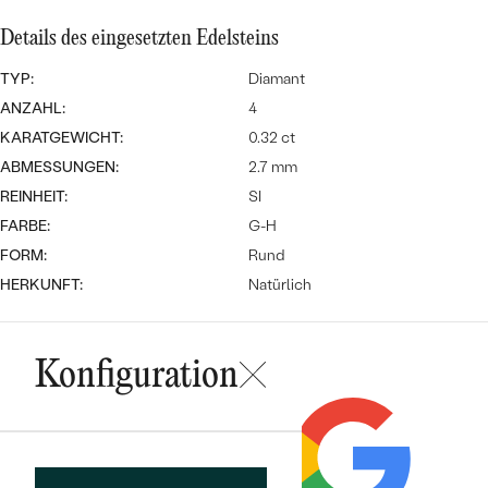
Meistverkaufte
NACH DER FARBE
Meistverkaufte
Details des eingesetzten Edelsteins
Ohrrinnge
NACH DER FORM
TYP:
Diamant
Ringe
ANZAHL:
4
MASSGEFERTIGTER
Personalisierte
KARATGEWICHT:
0.32 ct
ANSEHEN
ABMESSUNGEN:
2.7 mm
DIAMANTEN
Halsketten
REINHEIT:
SI
ANSEHEN
FARBE:
G-H
FORM:
Rund
HERKUNFT:
Natürlich
ANSEHEN
Wave Kollektion
Konfiguration
ANSEHEN