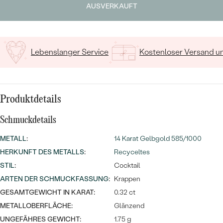
MIT SALT AND PEPPER DIAMANTEN
LUXURIÖSE
AUSVERKAUFT
15
/ 15 ZEICHEN
PREISWERTE
EDELSTEINSCHMUCK
Meistverkaufte
MIT EDELSTEIN
LUXURIÖSE
SCHMUCK MIT LAB GROWN
Eheringe
Lebenslanger Service
Kostenloser Versand 
DIAMANTEN
NACH MATERIAL
GOLD
PERLENSCHMUCK
ANSCHAUEN
Produktdetails
PLATIN
NACH STYL
Schmuckdetails
SILBER
PERSONALISIERT
METALL
:
14 Karat Gelbgold 585/1000
HERKUNFT DES METALLS
:
Recyceltes
SYMBOLISCH
STIL
:
Cocktail
ARTEN DER SCHMUCKFASSUNG
:
Krappen
MINIMALISTISCH
GESAMTGEWICHT IN KARAT:
0.32 ct
NACH ANLASS
METALLOBERFLÄCHE:
Glänzend
UNGEFÄHRES GEWICHT:
1.75 g