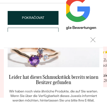
POKRAČOVAT
Trusted shop Bewertungen
Google Bewertungen
SPEICHERN
4.9
4.9
Bestseller
Wieder schnelle, hilfsbereite und freundliche
Sehr Zu
Kommunikation. Auch dieses Mal konnten alle
kam sc
ANSEHEN
meine Wünsche schnell und problemlos
Verifiz
umgesetzt werden. Wenn's um hochwertigen,
Leider hat dieses Schmuckstück bereits seinen
13.09.2
individuellen und nachhaltigen Schmuck geht,
Besitzer gefunden
Verifizierter Kunde
ist Eppi meine Empfehlung!
12.09.2022
Ganze Bewertung anzeigen
Wir haben noch viele ähnliche Produkte, die auf Sie warten.
Wenn Sie über die Verfügbarkeit dieses Juwels informiert
werden möchten, hinterlassen Sie uns bitte Ihre E-Mail.