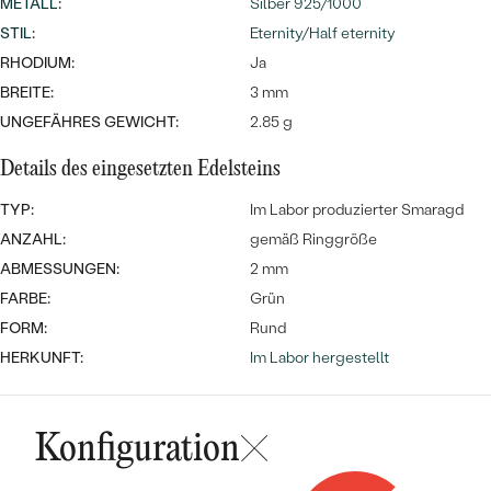
Meistverkaufte
METALL
:
Silber 925/1000
NACH DER FARBE
Meistverkaufte
STIL
:
Eternity/Half eternity
Ohrrinnge
RHODIUM:
Ja
NACH DER FORM
Ringe
BREITE:
3 mm
MASSGEFERTIGTER
Personalisierte
UNGEFÄHRES GEWICHT:
2.85 g
ANSEHEN
Details des eingesetzten Edelsteins
DIAMANTEN
Halsketten
ANSEHEN
TYP:
Im Labor produzierter Smaragd
ANZAHL:
gemäß Ringgröße
ABMESSUNGEN:
2 mm
ANSEHEN
FARBE:
Grün
Wave Kollektion
FORM:
Rund
HERKUNFT:
Im Labor hergestellt
ANSEHEN
Konfiguration