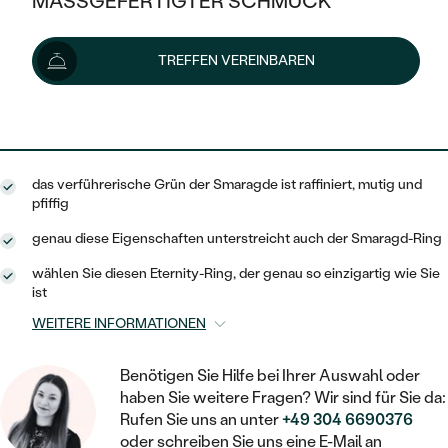
MASSGEFERTIGTER SCHMUCK
100 €
SILBER
MIT MEHREREN DIAMANTEN
NACH STYL
GOLD
AUSVERKAUF
AUSVERKAUF
Lieferoptionen
TREFFEN VEREINBAREN
PLATIN
KLASSISCH
HALO
SILBER
WENN SCHMUCK HILFT
NACH MATERIAL
MINIMALISTISCHE
90 €
mit dem Code
SUN10
.
DREI STEINE
PLATIN
NACH STYL
GOLD
NACH TYP
MEMOIRE
OHRSTECKER
VINTAGE
das verführerische Grün der Smaragde ist raffiniert, mutig und
OHRRINGE
SILBER
NACH STYL
pfiffig
V-FORM
CREOLEN
IM SET
SOLITÄR
RINGE
genau diese Eigenschaften unterstreicht auch der Smaragd-Ring
PLATIN
VINTAGE
MINIMALISTISCHE
AUSSERGEWÖHNLICH
wählen Sie diesen Eternity-Ring, der genau so einzigartig wie Sie
ZUR GEBURT EINES KINDES
ANHÄNGER / KETTEN
ist
AUSSERGEWÖHNLICHE
NACH STYL
OHRHÄNGER
WEITERE INFORMATIONEN
PERSONALISIERT
ARMBÄNDER
GESTALTE EINEN RING
MEMOIRE
GEHÄMMERTE
SOLITÄR
WÄHLE EINEN RING
Benötigen Sie Hilfe bei Ihrer Auswahl oder
MIT STERNZEICHEN
SCHMUCKSET
haben Sie weitere Fragen? Wir sind für Sie da:
MINIMALISTISCHE
VON HAND GRAVIERTE
HERZ
Rufen Sie uns an unter
+49 304 6690376
DIAMANTEN ZUM EINFASSEN
MINIMALISTISCH
HERRENSCHMUCK
oder schreiben Sie uns eine E-Mail an