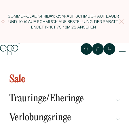
SOMMER-BLACK-FRIDAY: -25 % AUF SCHMUCK AUF LAGER
UND -10 % AUF SCHMUCK AUF BESTELLUNG. DER RABATT
ENDET IN
10T 7S 48M 1S
ANSEHEN
Ring aus Silber rundum mit
Smaragden besetzt Urian
Sale
Trauringe/Eheringe
NICHT ÜBERSEHEN
Verlobungsringe
NEUHEITEN
NICHT ÜBERSEHEN