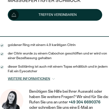
MASSGEFERTIGTER SCHMUCK
988 €
SILBER
MIT MEHREREN DIAMANTEN
NACH STYL
GOLD
AUSVERKAUF
AUSVERKAUF
Lieferoptionen
TREFFEN VEREINBAREN
PLATIN
KLASSISCH
HALO
SILBER
WENN SCHMUCK HILFT
NACH MATERIAL
MINIMALISTISCHE
889 €
mit dem Code
SUN10
.
DREI STEINE
PLATIN
NACH STYL
GOLD
NACH TYP
MEMOIRE
OHRSTECKER
VINTAGE
goldener Ring mit einem 4.9 karätigen Citrin
OHRRINGE
SILBER
NACH STYL
V-FORM
CREOLEN
IM SET
der Citrin wurde zu einem Cabochon geschliffen und er wird von
SOLITÄR
RINGE
einer Bezelfassung gehalten
PLATIN
VINTAGE
MINIMALISTISCHE
AUSSERGEWÖHNLICH
dieser Solitärring ist auch mit einem Topas erhältlich und in jedem
ZUR GEBURT EINES KINDES
ANHÄNGER / KETTEN
Fall ein Eyecatcher
AUSSERGEWÖHNLICHE
NACH STYL
OHRHÄNGER
WEITERE INFORMATIONEN
PERSONALISIERT
ARMBÄNDER
GESTALTE EINEN RING
MEMOIRE
GEHÄMMERTE
SOLITÄR
WÄHLE EINEN RING
Benötigen Sie Hilfe bei Ihrer Auswahl oder
MIT STERNZEICHEN
SCHMUCKSET
haben Sie weitere Fragen? Wir sind für Sie da:
MINIMALISTISCHE
VON HAND GRAVIERTE
HERZ
Rufen Sie uns an unter
+49 304 6690376
DIAMANTEN ZUM EINFASSEN
MINIMALISTISCH
HERRENSCHMUCK
oder schreiben Sie uns eine E-Mail an