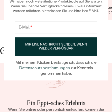
Wir haben noch viele ähnliche Produkte, die auf Sie warten.
Wenn Sie über die Verfügbarkeit dieses Juwels informiert
Verifizierter Kunde
Verifiz
werden möchten, hinterlassen Sie uns bitte Ihre E-Mail.
01.02.2021
25.12.2
E-Mail
*
MIR EINE NACHRICHT SENDEN, WENN
WIEDER VERFÜGBAR
Gute Gründe für Eppi
Mit meinem Klicken bestätige ich, dass ich die
Datenschutzbestimmungen
zur Kenntnis
genommen habe.
Ein Eppi-sches Erlebnis
Wenn Sie online oder persönlich einkaufen, können Sie