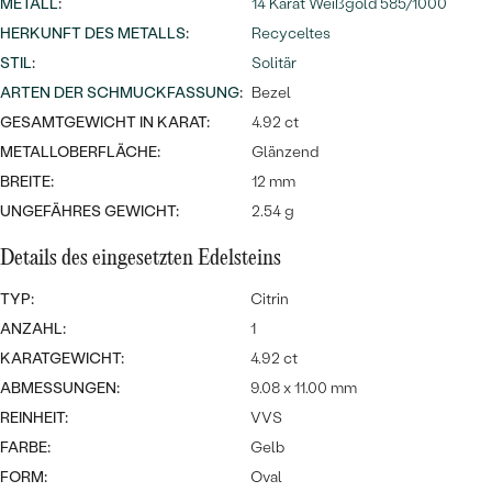
Meistverkaufte
METALL
:
14 Karat Weißgold 585/1000
NACH DER FARBE
Meistverkaufte
HERKUNFT DES METALLS
:
Recyceltes
Ohrrinnge
STIL
:
Solitär
NACH DER FORM
Ringe
ARTEN DER SCHMUCKFASSUNG
:
Bezel
MASSGEFERTIGTER
Personalisierte
GESAMTGEWICHT IN KARAT:
4.92 ct
METALLOBERFLÄCHE:
Glänzend
ANSEHEN
DIAMANTEN
Halsketten
BREITE:
12 mm
ANSEHEN
UNGEFÄHRES GEWICHT:
2.54 g
Details des eingesetzten Edelsteins
ANSEHEN
TYP:
Citrin
Wave Kollektion
ANZAHL:
1
KARATGEWICHT:
4.92 ct
ABMESSUNGEN:
9.08 x 11.00 mm
ANSEHEN
REINHEIT:
VVS
FARBE:
Gelb
FORM:
Oval