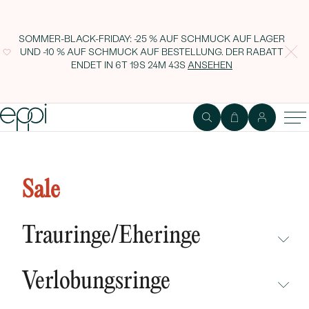
SOMMER-BLACK-FRIDAY: -25 % AUF SCHMUCK AUF LAGER
UND -10 % AUF SCHMUCK AUF BESTELLUNG. DER RABATT
ENDET IN
6T 19S 24M 42S
ANSEHEN
Ring aus Gold mit 4.9ct Citrin
Jariet
Sale
Trauringe/Eheringe
NICHT ÜBERSEHEN
Verlobungsringe
NEUHEITEN
NICHT ÜBERSEHEN