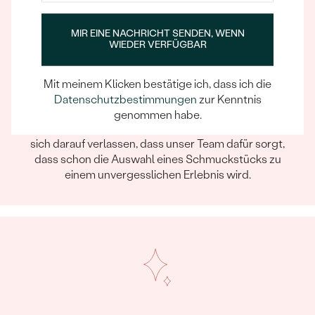
MIR EINE NACHRICHT SENDEN, WENN
WIEDER VERFÜGBAR
Mit meinem Klicken bestätige ich, dass ich die
Datenschutzbestimmungen
zur Kenntnis
Ein Eppi-sches Erlebnis
genommen habe.
Wenn Sie online oder persönlich einkaufen, können Sie
sich darauf verlassen, dass unser Team dafür sorgt,
dass schon die Auswahl eines Schmuckstücks zu
einem unvergesslichen Erlebnis wird.