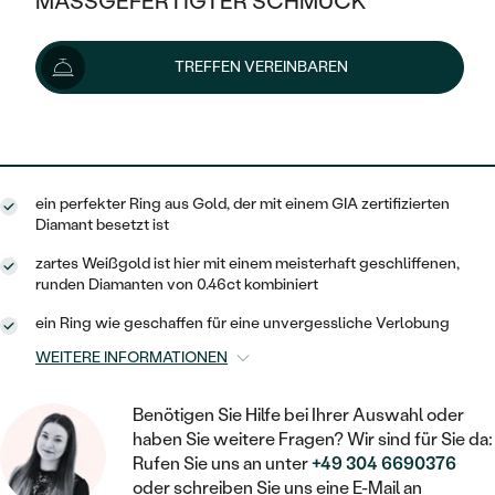
MASSGEFERTIGTER SCHMUCK
1 674 €
SILBER
MIT MEHREREN DIAMANTEN
NACH STYL
GOLD
AUSVERKAUF
AUSVERKAUF
Lieferoptionen
TREFFEN VEREINBAREN
PLATIN
KLASSISCH
HALO
SILBER
WENN SCHMUCK HILFT
NACH MATERIAL
MINIMALISTISCHE
1 507 €
mit dem Code
SUN10
.
DREI STEINE
PLATIN
NACH STYL
GOLD
NACH TYP
MEMOIRE
OHRSTECKER
VINTAGE
ein perfekter Ring aus Gold, der mit einem GIA zertifizierten
OHRRINGE
SILBER
NACH STYL
Diamant besetzt ist
V-FORM
CREOLEN
IM SET
SOLITÄR
RINGE
zartes Weißgold ist hier mit einem meisterhaft geschliffenen,
PLATIN
runden Diamanten von 0.46ct kombiniert
VINTAGE
MINIMALISTISCHE
AUSSERGEWÖHNLICH
ZUR GEBURT EINES KINDES
ANHÄNGER / KETTEN
ein Ring wie geschaffen für eine unvergessliche Verlobung
AUSSERGEWÖHNLICHE
NACH STYL
OHRHÄNGER
WEITERE INFORMATIONEN
PERSONALISIERT
ARMBÄNDER
GESTALTE EINEN RING
MEMOIRE
GEHÄMMERTE
SOLITÄR
WÄHLE EINEN RING
Benötigen Sie Hilfe bei Ihrer Auswahl oder
MIT STERNZEICHEN
SCHMUCKSET
haben Sie weitere Fragen? Wir sind für Sie da:
MINIMALISTISCHE
VON HAND GRAVIERTE
HERZ
Rufen Sie uns an unter
+49 304 6690376
DIAMANTEN ZUM EINFASSEN
MINIMALISTISCH
HERRENSCHMUCK
oder schreiben Sie uns eine E-Mail an