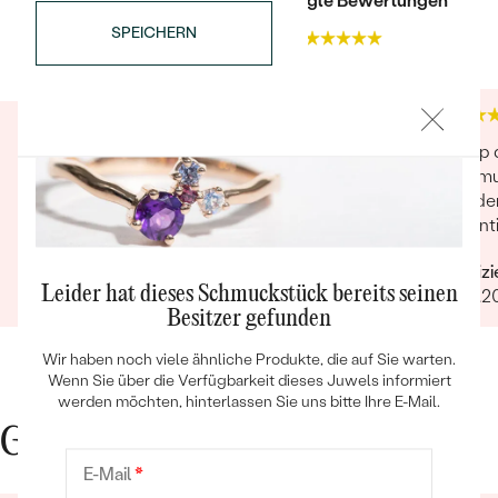
Trusted shop Bewertungen
Google Bewertungen
SPEICHERN
4.9
4.9
Sehr hochwertig! Eine sehr hochwertige
Eshop d
Verarbeitung und ein sehr schönes
Kommun
Bestseller
Schmuckstück! Meine Schwester und ich
wunder
haben es als Erinnerung an unsere kürzlich
Garanti
verstorbenen Oma gekauft und sind
nächst
Verifizierter Kunde
Verifiz
unglaublich zufrieden. Es wurde auch noch sehr
selbst 
Leider hat dieses Schmuckstück bereits seinen
24.08.2025
Ganze Bewertung anzeigen
18.01.
liebevoll graviert. Eine absolute Empfehlung!
Design
ANSEHEN
Besitzer gefunden
Wir haben noch viele ähnliche Produkte, die auf Sie warten.
Wenn Sie über die Verfügbarkeit dieses Juwels informiert
werden möchten, hinterlassen Sie uns bitte Ihre E-Mail.
Gute Gründe für Eppi
E-Mail
*