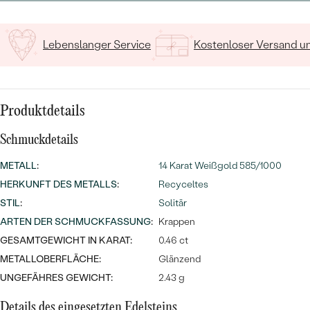
MIT SALT AND PEPPER DIAMANTEN
LUXURIÖSE
PREISWERTE
EDELSTEINSCHMUCK
Meistverkaufte
MIT EDELSTEIN
Lebenslanger Service
Kostenloser Versand 
LUXURIÖSE
SCHMUCK MIT LAB GROWN
Eheringe
DIAMANTEN
NACH MATERIAL
GOLD
Produktdetails
PERLENSCHMUCK
ANSCHAUEN
PLATIN
Schmuckdetails
NACH STYL
METALL
:
14 Karat Weißgold 585/1000
SILBER
HERKUNFT DES METALLS
PERSONALISIERT
:
Recyceltes
STIL
:
Solitär
SYMBOLISCH
ARTEN DER SCHMUCKFASSUNG
:
Krappen
GESAMTGEWICHT IN KARAT:
0.46 ct
MINIMALISTISCH
METALLOBERFLÄCHE:
Glänzend
UNGEFÄHRES GEWICHT:
2.43 g
NACH ANLASS
Details des eingesetzten Edelsteins