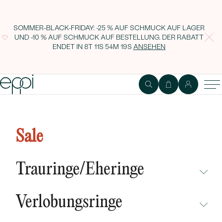
SOMMER-BLACK-FRIDAY: -25 % AUF SCHMUCK AUF LAGER
UND -10 % AUF SCHMUCK AUF BESTELLUNG. DER RABATT
ENDET IN
8T 11S 54M 18S
ANSEHEN
Ring aus Gold mit 0.46ct GIA
zertifiziertem Diamant Rabby
Sale
Trauringe/Eheringe
NICHT ÜBERSEHEN
Verlobungsringe
NEUHEITEN
NICHT ÜBERSEHEN