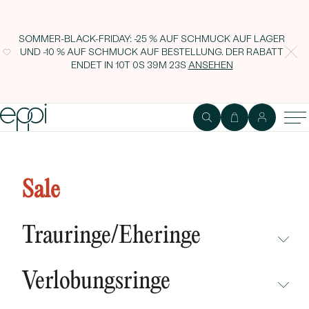
SOMMER-BLACK-FRIDAY: -25 % AUF SCHMUCK AUF LAGER
UND -10 % AUF SCHMUCK AUF BESTELLUNG. DER RABATT
ENDET IN
10T 0S 39M 22S
ANSEHEN
1
2
Ring
Edelstein
Sale
Platinring mit Diamanten zur
Verlobung Odesa
Trauringe/Eheringe
NICHT ÜBERSEHEN
Verlobungsringe
NEUHEITEN
NICHT ÜBERSEHEN