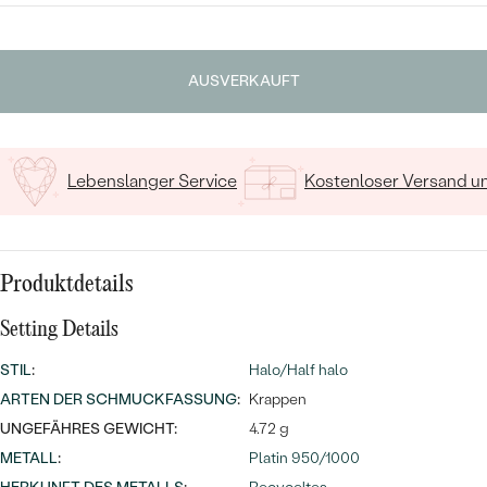
MIT SALT AND PEPPER DIAMANTEN
LUXURIÖSE
PREISWERTE
EDELSTEINSCHMUCK
Meistverkaufte
MIT EDELSTEIN
Geben Sie Initialen/Text ein
AUSVERKAUFT
LUXURIÖSE
SCHMUCK MIT LAB GROWN
15
/ 15 ZEICHEN
Eheringe
DIAMANTEN
NACH MATERIAL
GOLD
PERLENSCHMUCK
Lebenslanger Service
Kostenloser Versand 
ANSCHAUEN
PLATIN
NACH STYL
SILBER
Produktdetails
PERSONALISIERT
Setting Details
SYMBOLISCH
STIL
:
Halo/Half halo
MINIMALISTISCH
ARTEN DER SCHMUCKFASSUNG
:
Krappen
UNGEFÄHRES GEWICHT:
4.72 g
NACH ANLASS
METALL
:
Platin 950/1000