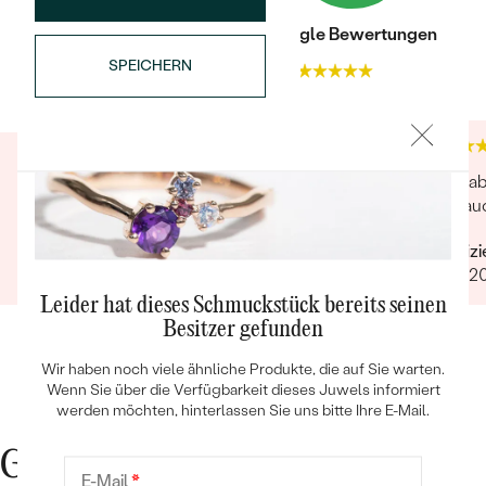
Trusted shop Bewertungen
Google Bewertungen
SPEICHERN
4.9
4.9
Wunderbarer Schmuck und äußerst
Die ha
Bestseller
hervorragender Service
und auc
Verifizierter Kunde
Verifiz
04.01.2026
10.07.2
Leider hat dieses Schmuckstück bereits seinen
ANSEHEN
Besitzer gefunden
Wir haben noch viele ähnliche Produkte, die auf Sie warten.
Wenn Sie über die Verfügbarkeit dieses Juwels informiert
werden möchten, hinterlassen Sie uns bitte Ihre E-Mail.
Gute Gründe für Eppi
E-Mail
*