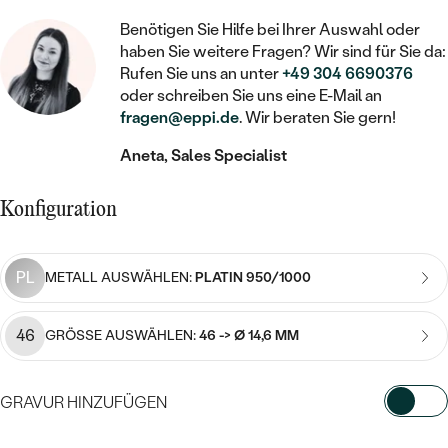
STATEMENT
MIT FÜLLUNG
KINDER
LAB GROWN DIAMANTEN ZUM
MEDAILLON
Benötigen Sie Hilfe bei Ihrer Auswahl oder
SCHMUCK FÜR KINDER
SIEGELRINGE
EINFASSEN
haben Sie weitere Fragen? Wir sind für Sie da:
IM SET
PIERCINGS
Rufen Sie uns an unter
+49 304 6690376
KETTEN
BROSCHEN
PERSONALISIERT
oder schreiben Sie uns eine E-Mail an
FARBIGE DIAMANTEN ZUM EINFASSEN
fragen@eppi.de
. Wir beraten Sie gern!
NACH PREIS
HERZKETTEN
SCHMUCKZUBEHÖR
NACH STEIN
Aneta, Sales Specialist
GÜNSTIG
NACH EDELSTEIN
NACH EDELSTEIN
MIT DIAMANT
MIT TIEREN
NACH MATERIAL
MIT DIAMANT
MIT DIAMANT
LUXURIÖSE
Konfiguration
MIT EDELSTEIN
GOLD
NACH EDELSTEIN
MIT EDELSTEIN
MIT LAB GROWN DIAMANT
PERLENOHRRINGE
PL
METALL AUSWÄHLEN:
PLATIN 950/1000
MIT DIAMANT
SILBER
PERLENRINGE
MIT MOISSANIT
MIT EDELSTEIN
PLATIN
NACH PREIS
46
GRÖSSE AUSWÄHLEN:
46 -> Ø 14,6 MM
MIT FARBIGEN DIAMANTEN
NACH PREIS
PREISWERTE
PERLENKETTEN
NACH STEIN
MIT SCHWARZEN DIAMANTEN
GRAVUR HINZUFÜGEN
PREISWERTE
LUXURIÖSE
DIAMANTSCHMUCK
NACH PREIS
WÄHLEN SIE SCHRIFTART AUS