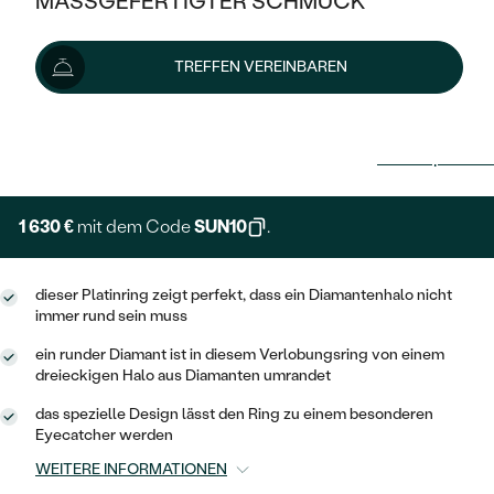
MASSGEFERTIGTER SCHMUCK
SILBER
MIT MEHREREN DIAMANTEN
NACH STYL
GOLD
AUSVERKAUF
AUSVERKAUF
TREFFEN VEREINBAREN
PLATIN
KLASSISCH
HALO
SILBER
WENN SCHMUCK HILFT
1 811 €
NACH MATERIAL
MINIMALISTISCHE
DREI STEINE
PLATIN
NACH STYL
Lieferoptionen
GOLD
NACH TYP
MEMOIRE
OHRSTECKER
VINTAGE
OHRRINGE
SILBER
NACH STYL
1 630 €
mit dem Code
SUN10
.
V-FORM
CREOLEN
IM SET
SOLITÄR
RINGE
PLATIN
VINTAGE
MINIMALISTISCHE
AUSSERGEWÖHNLICH
dieser Platinring zeigt perfekt, dass ein Diamantenhalo nicht
ZUR GEBURT EINES KINDES
ANHÄNGER / KETTEN
immer rund sein muss
AUSSERGEWÖHNLICHE
NACH STYL
OHRHÄNGER
ein runder Diamant ist in diesem Verlobungsring von einem
PERSONALISIERT
ARMBÄNDER
GESTALTE EINEN RING
dreieckigen Halo aus Diamanten umrandet
MEMOIRE
GEHÄMMERTE
SOLITÄR
WÄHLE EINEN RING
das spezielle Design lässt den Ring zu einem besonderen
MIT STERNZEICHEN
SCHMUCKSET
Eyecatcher werden
MINIMALISTISCHE
VON HAND GRAVIERTE
HERZ
DIAMANTEN ZUM EINFASSEN
WEITERE INFORMATIONEN
MINIMALISTISCH
HERRENSCHMUCK