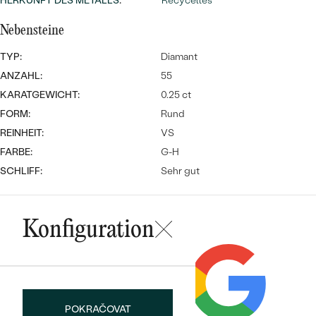
Meistverkaufte
HERKUNFT DES METALLS
:
Recyceltes
NACH DER FARBE
Meistverkaufte
Nebensteine
Ohrrinnge
NACH DER FORM
TYP:
Diamant
Ringe
MASSGEFERTIGTER
Personalisierte
ANZAHL:
55
KARATGEWICHT:
0.25 ct
ANSEHEN
DIAMANTEN
Halsketten
FORM:
Rund
ANSEHEN
REINHEIT:
VS
FARBE:
G-H
SCHLIFF:
Sehr gut
ANSEHEN
Wave Kollektion
Konfiguration
ANSEHEN
POKRAČOVAT