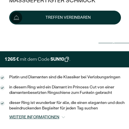
MASSGEFERTIGTER SCHMUCK
SILBER
MIT MEHREREN DIAMANTEN
NACH STYL
GOLD
AUSVERKAUF
AUSVERKAUF
TREFFEN VEREINBAREN
PLATIN
KLASSISCH
HALO
SILBER
WENN SCHMUCK HILFT
1 405 €
NACH MATERIAL
MINIMALISTISCHE
DREI STEINE
PLATIN
NACH STYL
Lieferoptionen
GOLD
NACH TYP
MEMOIRE
OHRSTECKER
VINTAGE
OHRRINGE
SILBER
NACH STYL
1 265 €
mit dem Code
SUN10
.
V-FORM
CREOLEN
IM SET
SOLITÄR
RINGE
PLATIN
VINTAGE
MINIMALISTISCHE
AUSSERGEWÖHNLICH
Platin und Diamanten sind die Klassiker bei Verlobungsringen
ZUR GEBURT EINES KINDES
ANHÄNGER / KETTEN
in diesem Ring wird ein Diamant im Princess Cut von einer
AUSSERGEWÖHNLICHE
NACH STYL
OHRHÄNGER
diamantenbesetzten Ringschiene zum Funkeln gebracht
PERSONALISIERT
ARMBÄNDER
GESTALTE EINEN RING
MEMOIRE
GEHÄMMERTE
dieser Ring ist wunderbar für alle, die einen eleganten und doch
SOLITÄR
WÄHLE EINEN RING
beeindruckenden Begleiter für jeden Tag suchen
MIT STERNZEICHEN
SCHMUCKSET
MINIMALISTISCHE
VON HAND GRAVIERTE
WEITERE INFORMATIONEN
HERZ
DIAMANTEN ZUM EINFASSEN
MINIMALISTISCH
HERRENSCHMUCK