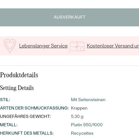
MIT SALT AND PEPPER DIAMANTEN
LUXURIÖSE
Geben Sie Initialen/Text ein
PREISWERTE
EDELSTEINSCHMUCK
Meistverkaufte
MIT EDELSTEIN
AUSVERKAUFT
15
/ 15 ZEICHEN
LUXURIÖSE
SCHMUCK MIT LAB GROWN
Eheringe
DIAMANTEN
NACH MATERIAL
Lebenslanger Service
Kostenloser Versand 
GOLD
PERLENSCHMUCK
ANSCHAUEN
PLATIN
NACH STYL
Produktdetails
SILBER
PERSONALISIERT
Setting Details
SYMBOLISCH
STIL
:
Mit Seitensteinen
ARTEN DER SCHMUCKFASSUNG
:
Krappen
MINIMALISTISCH
UNGEFÄHRES GEWICHT:
5.30 g
METALL
:
Platin 950/1000
NACH ANLASS
HERKUNFT DES METALLS
:
Recyceltes