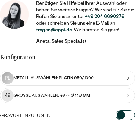
STATEMENT
MIT FÜLLUNG
Benötigen Sie Hilfe bei Ihrer Auswahl oder
KINDER
LAB GROWN DIAMANTEN ZUM
MEDAILLON
SCHMUCK FÜR KINDER
haben Sie weitere Fragen? Wir sind für Sie da:
SIEGELRINGE
EINFASSEN
IM SET
Rufen Sie uns an unter
+49 304 6690376
PIERCINGS
oder schreiben Sie uns eine E-Mail an
KETTEN
BROSCHEN
PERSONALISIERT
fragen@eppi.de
. Wir beraten Sie gern!
FARBIGE DIAMANTEN ZUM EINFASSEN
NACH PREIS
HERZKETTEN
SCHMUCKZUBEHÖR
NACH STEIN
Aneta, Sales Specialist
GÜNSTIG
NACH EDELSTEIN
NACH EDELSTEIN
MIT DIAMANT
MIT TIEREN
Konfiguration
NACH MATERIAL
MIT DIAMANT
MIT DIAMANT
LUXURIÖSE
MIT EDELSTEIN
GOLD
NACH EDELSTEIN
MIT EDELSTEIN
MIT LAB GROWN DIAMANT
PL
METALL AUSWÄHLEN:
PLATIN 950/1000
PERLENOHRRINGE
MIT DIAMANT
SILBER
PERLENRINGE
MIT MOISSANIT
46
GRÖSSE AUSWÄHLEN:
46 -> Ø 14,6 MM
MIT EDELSTEIN
PLATIN
NACH PREIS
MIT FARBIGEN DIAMANTEN
NACH PREIS
PREISWERTE
PERLENKETTEN
GRAVUR HINZUFÜGEN
NACH STEIN
MIT SCHWARZEN DIAMANTEN
PREISWERTE
LUXURIÖSE
WÄHLEN SIE SCHRIFTART AUS
DIAMANTSCHMUCK
NACH PREIS