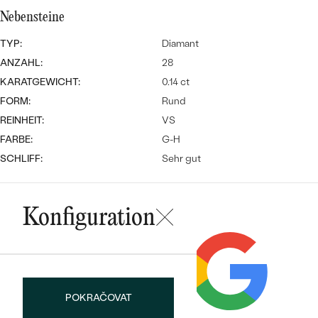
Meistverkaufte
NACH DER FARBE
Nebensteine
Meistverkaufte
Ohrrinnge
NACH DER FORM
TYP:
Diamant
Ringe
ANZAHL:
28
MASSGEFERTIGTER
Personalisierte
KARATGEWICHT:
0.14 ct
FORM:
Rund
ANSEHEN
DIAMANTEN
Halsketten
REINHEIT:
VS
ANSEHEN
FARBE:
G-H
SCHLIFF:
Sehr gut
ANSEHEN
Wave Kollektion
Konfiguration
ANSEHEN
POKRAČOVAT