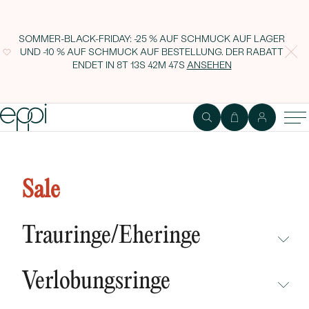
SOMMER-BLACK-FRIDAY: -25 % AUF SCHMUCK AUF LAGER
UND -10 % AUF SCHMUCK AUF BESTELLUNG. DER RABATT
ENDET IN
8T 13S 42M 47S
ANSEHEN
1
2
Ring
Edelstein
Sale
Platin Verlobungsring mit
Princess Diamant Yami
Trauringe/Eheringe
NICHT ÜBERSEHEN
Verlobungsringe
NEUHEITEN
NICHT ÜBERSEHEN