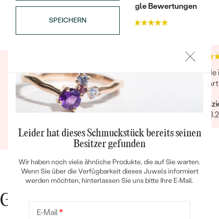
Trusted shop Bewertungen
Google Bewertungen
SPEICHERN
4.9
4.9
Wieder schnelle, hilfsbereite und freundliche
Kunde 
Kommunikation. Auch dieses Mal konnten alle
der Art
Bestseller
meine Wünsche schnell und problemlos
Verifiz
umgesetzt werden. Wenn's um hochwertigen,
09.03.
individuellen und nachhaltigen Schmuck geht,
Verifizierter Kunde
ist Eppi meine Empfehlung!
Leider hat dieses Schmuckstück bereits seinen
12.09.2022
Ganze Bewertung anzeigen
ANSEHEN
Besitzer gefunden
Wir haben noch viele ähnliche Produkte, die auf Sie warten.
Wenn Sie über die Verfügbarkeit dieses Juwels informiert
werden möchten, hinterlassen Sie uns bitte Ihre E-Mail.
Gute Gründe für Eppi
E-Mail
*