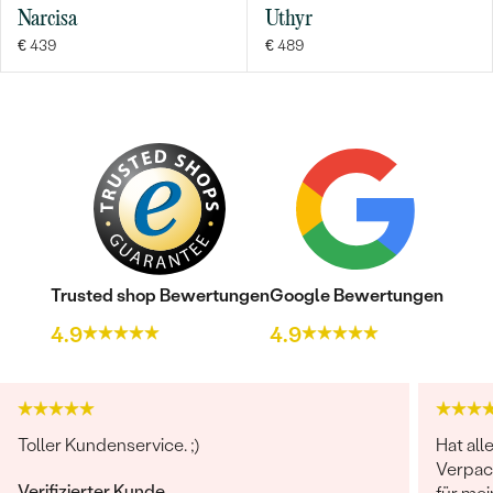
Narcisa
Uthyr
€ 439
€ 489
Trusted shop Bewertungen
Google Bewertungen
4.9
4.9
Toller Kundenservice. ;)
Hat all
Verpac
Verifizierter Kunde