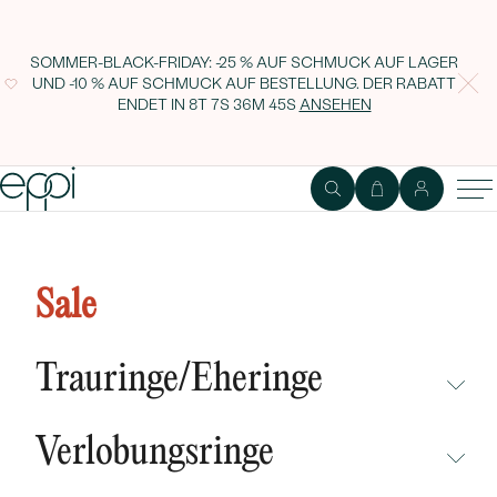
SOMMER-BLACK-FRIDAY: -25 % AUF SCHMUCK AUF LAGER
UND -10 % AUF SCHMUCK AUF BESTELLUNG. DER RABATT
ENDET IN
8T 7S 36M 44S
ANSEHEN
Platin Armband mit schwarzem
Diamant und Gravur Dian
Sale
Trauringe/Eheringe
NICHT ÜBERSEHEN
Verlobungsringe
NEUHEITEN
NICHT ÜBERSEHEN