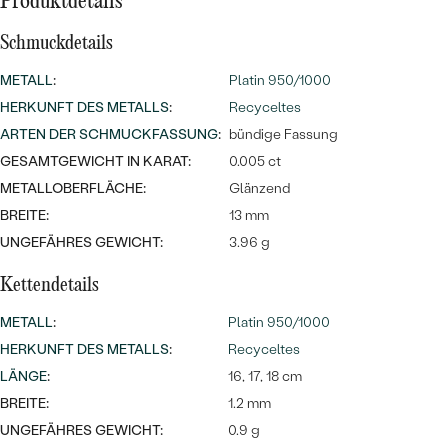
Meistverkaufte
Produktdetails
NACH DER FARBE
Meistverkaufte
Schmuckdetails
Ohrrinnge
NACH DER FORM
METALL
:
Platin 950/1000
Ringe
MASSGEFERTIGTER
Personalisierte
HERKUNFT DES METALLS
:
Recyceltes
ARTEN DER SCHMUCKFASSUNG
:
bündige Fassung
ANSEHEN
DIAMANTEN
Halsketten
GESAMTGEWICHT IN KARAT:
0.005 ct
ANSEHEN
METALLOBERFLÄCHE:
Glänzend
BREITE:
13 mm
UNGEFÄHRES GEWICHT:
3.96 g
ANSEHEN
Wave Kollektion
Kettendetails
METALL
:
Platin 950/1000
HERKUNFT DES METALLS
:
Recyceltes
ANSEHEN
LÄNGE
:
16, 17, 18 cm
BREITE:
1.2 mm
UNGEFÄHRES GEWICHT:
0.9 g