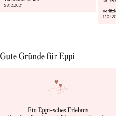
für mei
29.12.2021
Verifiz
14.07.2
Gute Gründe für Eppi
Ein Eppi-sches Erlebnis