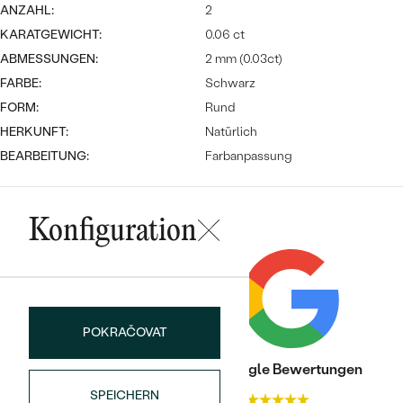
Meistverkaufte
NACH DER FARBE
ANZAHL:
2
Meistverkaufte
KARATGEWICHT:
0.06 ct
Ohrrinnge
NACH DER FORM
ABMESSUNGEN:
2 mm (0.03ct)
Ringe
FARBE:
Schwarz
MASSGEFERTIGTER
Personalisierte
FORM:
Rund
HERKUNFT:
Natürlich
ANSEHEN
DIAMANTEN
Halsketten
BEARBEITUNG:
Farbanpassung
ANSEHEN
Konfiguration
ANSEHEN
Wave Kollektion
POKRAČOVAT
ANSEHEN
Trusted shop Bewertungen
Google Bewertungen
SPEICHERN
4.9
4.9