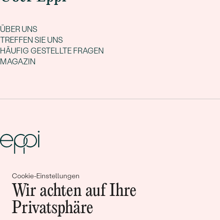
ÜBER UNS
TREFFEN SIE UNS
HÄUFIG GESTELLTE FRAGEN
MAGAZIN
Gemeinsam erschaffen wir
Cookie-Einstellungen
Wir achten auf Ihre
Geschichten von Schönheit und
Privatsphäre
Liebe