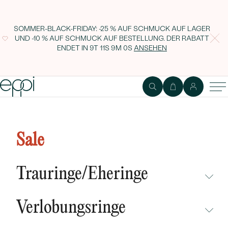
SOMMER-BLACK-FRIDAY: -25 % AUF SCHMUCK AUF LAGER
UND -10 % AUF SCHMUCK AUF BESTELLUNG. DER RABATT
ENDET IN
9T 11S 8M 59S
ANSEHEN
Goldene Ringohrringe mit
schwarzen Diamanten Uthyr
Sale
Trauringe/Eheringe
NICHT ÜBERSEHEN
Verlobungsringe
NEUHEITEN
NICHT ÜBERSEHEN