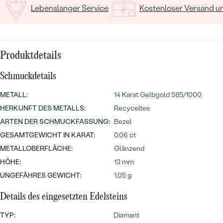
MIT SALT AND PEPPER DIAMANTEN
LUXURIÖSE
Lebenslanger Service
Kostenloser Versand 
PREISWERTE
EDELSTEINSCHMUCK
Meistverkaufte
MIT EDELSTEIN
LUXURIÖSE
SCHMUCK MIT LAB GROWN
Eheringe
Produktdetails
DIAMANTEN
NACH MATERIAL
Schmuckdetails
GOLD
PERLENSCHMUCK
METALL
:
14 Karat Gelbgold 585/1000
ANSCHAUEN
PLATIN
HERKUNFT DES METALLS
:
Recyceltes
NACH STYL
ARTEN DER SCHMUCKFASSUNG
:
Bezel
SILBER
PERSONALISIERT
GESAMTGEWICHT IN KARAT:
0.06 ct
METALLOBERFLÄCHE:
Glänzend
SYMBOLISCH
HÖHE:
13 mm
UNGEFÄHRES GEWICHT:
1.05 g
MINIMALISTISCH
Details des eingesetzten Edelsteins
NACH ANLASS
TYP:
Diamant