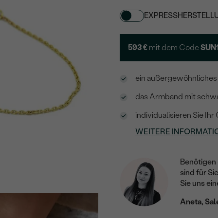
EXPRESSHERSTELL
593 €
mit dem Code
SUN
ein außergewöhnliches
das Armband mit schwa
individualisieren Sie I
WEITERE INFORMATI
Benötigen 
sind für Si
Sie uns ein
Aneta, Sal