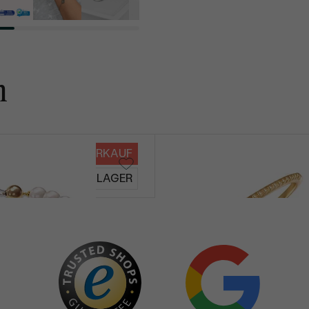
n
VERKAUF
Mariana
AUF LAGER
€ 379