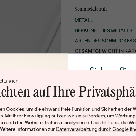
Schmuckdetails
METALL
:
HERKUNFT DES METALLS
:
ARTEN DER SCHMUCKFA
GESAMTGEWICHT IN KARA
METALLOBERFLÄCHE:
Sichern Sie 
RHODIUM:
ellungen
Rabatt auf Ih
BREITE:
chten auf Ihre Privatsphä
UNGEFÄHRES GEWICHT:
Schmucks
Kettendetails
Werden Sie Teil unse
n Cookies, um die einwandfreie Funktion und Sicherheit der 
und entdecken Sie die W
n. Mit Ihrer Einwilligung nutzen wir sie außerdem, um Werbung
LÄNGE
:
gefertigten Schmucks
en und den Website-Traffic zu analysieren. Dies hilft uns, die We
Willkommensgeschen
Weitere Informationen zur
Datenverarbeitung durch Google find
Details des eingesetzten Edels
Ihnen umgehend einen 