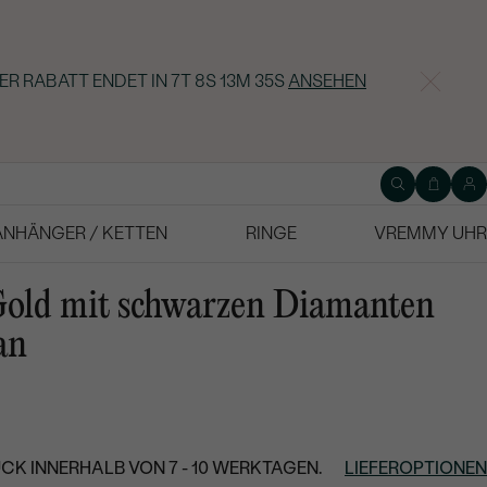
ER RABATT ENDET IN
7T 8S 13M 34S
ANSEHEN
ANHÄNGER / KETTEN
RINGE
VREMMY UHR
old mit schwarzen Diamanten
an
CK INNERHALB VON 7 - 10 WERKTAGEN.
LIEFEROPTIONEN