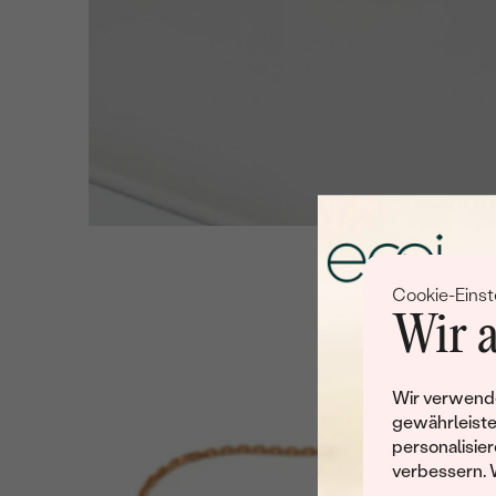
Cookie-Einst
Wir a
Wir verwende
gewährleiste
personalisier
verbessern. 