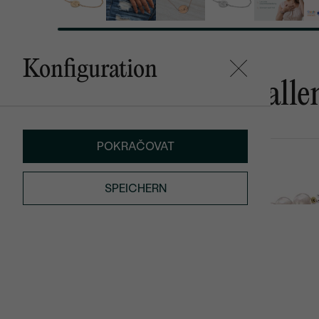
Konfiguration
Das könnte Ihnen gefalle
POKRAČOVAT
Sager
Carden
SPEICHERN
von € 559
€ 649
€ 623