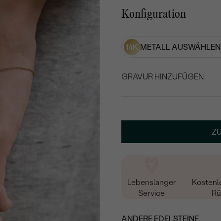
Konfiguration
14K
METALL AUSWÄHLEN
GRAVUR HINZUFÜGEN
WÄHLEN SIE SCHRIF
WÄHLEN SIE EINEN B
Z
Lebenslanger
Kostenl
Service
Rü
ANDERE EDELSTEINE