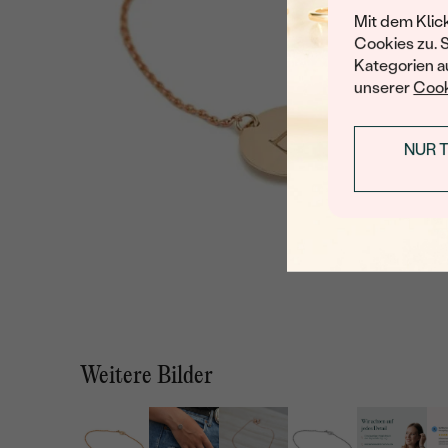
Mit dem Klic
Cookies zu. 
Kategorien au
unserer
Cook
NUR 
Weitere Bilder