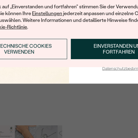
TYP:
Ihren ersten Ein
k auf „Einverstanden und fortfahren" stimmen Sie der Verwendu
Sie können Ihre
Einstellungen
jederzeit anpassen und einzelne 
ANZAHL:
swählen. Weitere Informationen und detaillierte Hinweise finde
KARATGEWICHT:
ie-Richtlinie
.
ABMESSUNGEN:
TECHNISCHE COOKIES
EINVERSTANDEN 
ANMELDEN & RABAT
REINHEIT:
VERWENDEN
FORTFAHREN
FARBE:
E-Mail-Adresse je bei uns i
FORM:
Datenschutzbest
SCHLIFF:
HERKUNFT:
BEARBEITUNG: