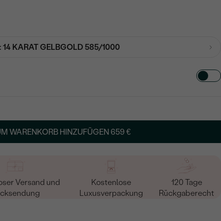
:
14 KARAT GELBGOLD 585/1000
TART AUS
UCHSTABEN
UM WARENKORB HINZUFÜGEN
659 €
oser Versand und
Kostenlose
120 Tage
cksendung
Luxusverpackung
Rückgaberecht