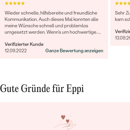
Wieder schnelle, hilfsbereite und freundliche
Sehr Zu
Kommunikation. Auch dieses Mal konnten alle
kam sc
meine Wünsche schnell und problemlos
Verifiz
umgesetzt werden. Wenn's um hochwertigen,
13.09.2
individuellen und nachhaltigen Schmuck geht,
Verifizierter Kunde
ist Eppi meine Empfehlung!
12.09.2022
Ganze Bewertung anzeigen
Gute Gründe für Eppi