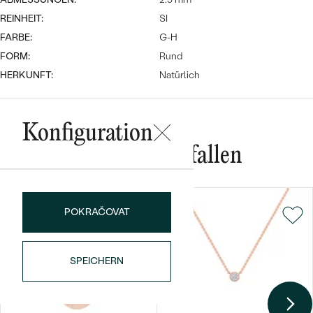
REINHEIT:
SI
FARBE:
G-H
FORM:
Rund
HERKUNFT:
Natürlich
Bestseller
Konfiguration
Das könnte Ihnen gefallen
ANSEHEN
POKRAČOVAT
SPEICHERN