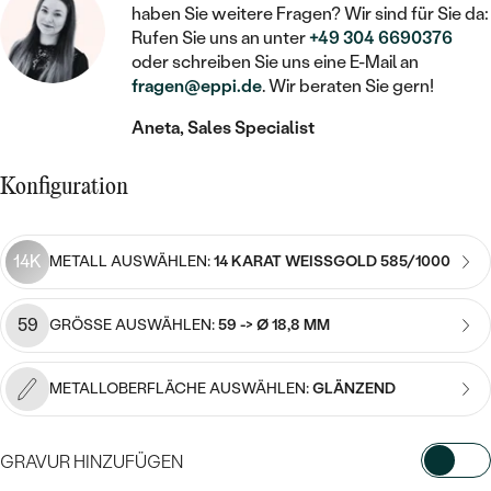
STATEMENT
MIT FÜLLUNG
KINDER
haben Sie weitere Fragen? Wir sind für Sie da:
LAB GROWN DIAMANTEN ZUM
MEDAILLON
SCHMUCK FÜR KINDER
Rufen Sie uns an unter
+49 304 6690376
SIEGELRINGE
EINFASSEN
IM SET
oder schreiben Sie uns eine E-Mail an
PIERCINGS
KETTEN
BROSCHEN
fragen@eppi.de
. Wir beraten Sie gern!
PERSONALISIERT
FARBIGE DIAMANTEN ZUM EINFASSEN
Aneta, Sales Specialist
NACH PREIS
HERZKETTEN
SCHMUCKZUBEHÖR
NACH STEIN
GÜNSTIG
NACH EDELSTEIN
NACH EDELSTEIN
MIT DIAMANT
Konfiguration
MIT TIEREN
NACH MATERIAL
MIT DIAMANT
MIT DIAMANT
LUXURIÖSE
MIT EDELSTEIN
GOLD
14K
METALL AUSWÄHLEN:
14 KARAT WEISSGOLD 585/1000
NACH EDELSTEIN
MIT EDELSTEIN
MIT LAB GROWN DIAMANT
PERLENOHRRINGE
MIT DIAMANT
SILBER
59
GRÖSSE AUSWÄHLEN:
59 -> Ø 18,8 MM
PERLENRINGE
MIT MOISSANIT
MIT EDELSTEIN
PLATIN
NACH PREIS
MIT FARBIGEN DIAMANTEN
METALLOBERFLÄCHE AUSWÄHLEN:
GLÄNZEND
NACH PREIS
PREISWERTE
PERLENKETTEN
NACH STEIN
MIT SCHWARZEN DIAMANTEN
PREISWERTE
LUXURIÖSE
GRAVUR HINZUFÜGEN
DIAMANTSCHMUCK
NACH PREIS