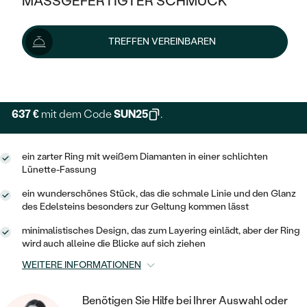
MASSGEFERTIGTER SCHMUCK
849 €
SILBER
MIT MEHREREN DIAMANTEN
NACH STYL
GOLD
AUSVERKAUF
AUSVERKAUF
Schmuck ist auf Lager. Wir liefern ihn innerhalb von 24
TREFFEN VEREINBAREN
PLATIN
KLASSISCH
HALO
Stunden.
SILBER
WENN SCHMUCK HILFT
Lieferoptionen
NACH MATERIAL
MINIMALISTISCHE
DREI STEINE
PLATIN
NACH STYL
GOLD
NACH TYP
MEMOIRE
637 €
mit dem Code
SUN25
.
OHRSTECKER
VINTAGE
OHRRINGE
SILBER
NACH STYL
V-FORM
CREOLEN
IM SET
ein zarter Ring mit weißem Diamanten in einer schlichten
SOLITÄR
RINGE
PLATIN
Lünette-Fassung
VINTAGE
MINIMALISTISCHE
AUSSERGEWÖHNLICH
ein wunderschönes Stück, das die schmale Linie und den Glanz
ZUR GEBURT EINES KINDES
ANHÄNGER / KETTEN
des Edelsteins besonders zur Geltung kommen lässt
AUSSERGEWÖHNLICHE
NACH STYL
OHRHÄNGER
PERSONALISIERT
ARMBÄNDER
GESTALTE EINEN RING
minimalistisches Design, das zum Layering einlädt, aber der Ring
MEMOIRE
wird auch alleine die Blicke auf sich ziehen
GEHÄMMERTE
SOLITÄR
WÄHLE EINEN RING
MIT STERNZEICHEN
SCHMUCKSET
WEITERE INFORMATIONEN
MINIMALISTISCHE
VON HAND GRAVIERTE
HERZ
DIAMANTEN ZUM EINFASSEN
MINIMALISTISCH
HERRENSCHMUCK
Benötigen Sie Hilfe bei Ihrer Auswahl oder