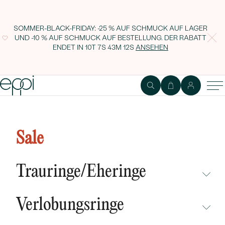
SOMMER-BLACK-FRIDAY: -25 % AUF SCHMUCK AUF LAGER
UND -10 % AUF SCHMUCK AUF BESTELLUNG. DER RABATT
ENDET IN
10T 7S 43M 11S
ANSEHEN
Minimalistischer Ring mit einem
Diamanten Emilien
Sale
Trauringe/Eheringe
NICHT ÜBERSEHEN
Verlobungsringe
NEUHEITEN
NICHT ÜBERSEHEN