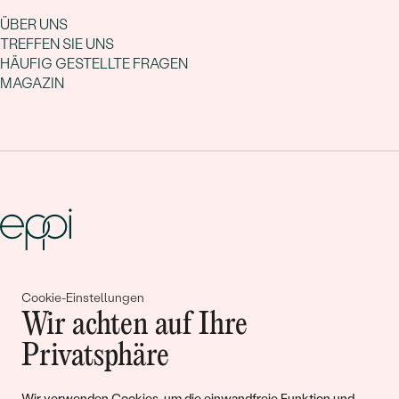
ÜBER UNS
TREFFEN SIE UNS
HÄUFIG GESTELLTE FRAGEN
MAGAZIN
Gemeinsam erschaffen wir
Cookie-Einstellungen
Wir achten auf Ihre
Geschichten von Schönheit und
Privatsphäre
Liebe
Wir verwenden Cookies, um die einwandfreie Funktion und