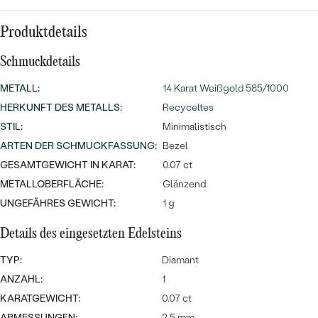
Meistverkaufte
NACH DER FARBE
Meistverkaufte
Produktdetails
Ohrrinnge
NACH DER FORM
Ringe
Schmuckdetails
MASSGEFERTIGTER
Personalisierte
METALL
:
14 Karat Weißgold 585/1000
ANSEHEN
HERKUNFT DES METALLS
:
Recyceltes
DIAMANTEN
Halsketten
STIL
:
Minimalistisch
ANSEHEN
ARTEN DER SCHMUCKFASSUNG
:
Bezel
GESAMTGEWICHT IN KARAT:
0.07 ct
METALLOBERFLÄCHE:
Glänzend
ANSEHEN
Wave Kollektion
UNGEFÄHRES GEWICHT:
1 g
Details des eingesetzten Edelsteins
TYP:
Diamant
ANSEHEN
ANZAHL:
1
KARATGEWICHT:
0.07 ct
ABMESSUNGEN:
2.5 mm