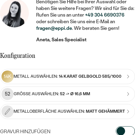
STATEMENT
MIT FÜLLUNG
Benötigen Sie Hilfe bei Ihrer Auswahl oder
KINDER
LAB GROWN DIAMANTEN ZUM
haben Sie weitere Fragen? Wir sind für Sie da:
MEDAILLON
SCHMUCK FÜR KINDER
SIEGELRINGE
Rufen Sie uns an unter
+49 304 6690376
EINFASSEN
IM SET
PIERCINGS
oder schreiben Sie uns eine E-Mail an
KETTEN
BROSCHEN
fragen@eppi.de
. Wir beraten Sie gern!
PERSONALISIERT
FARBIGE DIAMANTEN ZUM EINFASSEN
NACH PREIS
HERZKETTEN
SCHMUCKZUBEHÖR
NACH STEIN
Aneta, Sales Specialist
GÜNSTIG
NACH EDELSTEIN
NACH EDELSTEIN
MIT DIAMANT
MIT TIEREN
Konfiguration
NACH MATERIAL
MIT DIAMANT
MIT DIAMANT
LUXURIÖSE
MIT EDELSTEIN
GOLD
NACH EDELSTEIN
MIT EDELSTEIN
14K
MIT LAB GROWN DIAMANT
METALL AUSWÄHLEN:
14 KARAT GELBGOLD 585/1000
PERLENOHRRINGE
MIT DIAMANT
SILBER
PERLENRINGE
MIT MOISSANIT
52
GRÖSSE AUSWÄHLEN:
52 -> Ø 16,6 MM
MIT EDELSTEIN
PLATIN
NACH PREIS
MIT FARBIGEN DIAMANTEN
NACH PREIS
PREISWERTE
METALLOBERFLÄCHE AUSWÄHLEN:
MATT GEHÄMMERT
PERLENKETTEN
NACH STEIN
MIT SCHWARZEN DIAMANTEN
PREISWERTE
LUXURIÖSE
GRAVUR HINZUFÜGEN
DIAMANTSCHMUCK
NACH PREIS