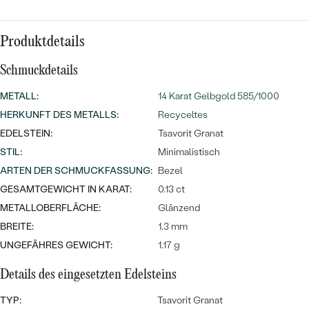
Meistverkaufte
NACH DER FARBE
Meistverkaufte
Ohrrinnge
NACH DER FORM
Produktdetails
Ringe
Schmuckdetails
MASSGEFERTIGTER
Personalisierte
METALL
:
14 Karat Gelbgold 585/1000
ANSEHEN
DIAMANTEN
Halsketten
HERKUNFT DES METALLS
:
Recyceltes
ANSEHEN
EDELSTEIN:
Tsavorit Granat
STIL
:
Minimalistisch
ARTEN DER SCHMUCKFASSUNG
:
Bezel
ANSEHEN
Wave Kollektion
GESAMTGEWICHT IN KARAT:
0.13 ct
METALLOBERFLÄCHE:
Glänzend
BREITE:
1.3 mm
UNGEFÄHRES GEWICHT:
1.17 g
ANSEHEN
Details des eingesetzten Edelsteins
TYP:
Tsavorit Granat