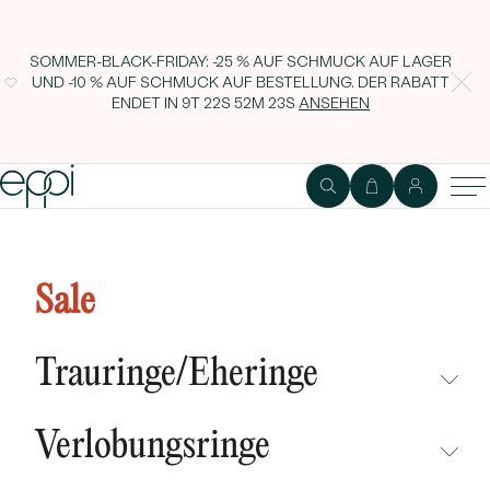
SOMMER-BLACK-FRIDAY: -25 % AUF SCHMUCK AUF LAGER
UND -10 % AUF SCHMUCK AUF BESTELLUNG. DER RABATT
ENDET IN
9T 22S 52M 22S
ANSEHEN
Goldener minimalistischer Ring
mit Tsavorit Granat Emilien
Sale
Trauringe/Eheringe
NICHT ÜBERSEHEN
Verlobungsringe
NEUHEITEN
NICHT ÜBERSEHEN