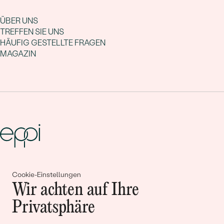
ÜBER UNS
TREFFEN SIE UNS
HÄUFIG GESTELLTE FRAGEN
MAGAZIN
Gemeinsam erschaffen wir
Cookie-Einstellungen
Geschichten von Schönheit und
Wir achten auf Ihre
Liebe
Privatsphäre