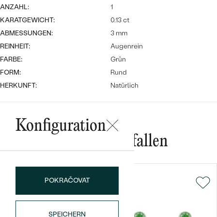
ANZAHL:
1
KARATGEWICHT:
0.13 ct
ABMESSUNGEN:
3 mm
REINHEIT:
Augenrein
FARBE:
Grün
FORM:
Rund
HERKUNFT:
Natürlich
Bestseller
Konfiguration
ANSEHEN
Das könnte Ihnen gefallen
POKRAČOVAT
SPEICHERN