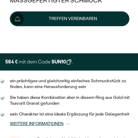
MASSGEFERTIGTER SCHMUCK
649 €
SILBER
MIT MEHREREN DIAMANTEN
NACH STYL
GOLD
AUSVERKAUF
AUSVERKAUF
Wir liefern den Schmuck innerhalb von 3 - 4 Wochen.
TREFFEN VEREINBAREN
PLATIN
KLASSISCH
HALO
Lieferoptionen
SILBER
WENN SCHMUCK HILFT
NACH MATERIAL
MINIMALISTISCHE
DREI STEINE
PLATIN
+ 130 €
NACH STYL
EXPRESSHERSTELLUNG
GOLD
NACH TYP
MEMOIRE
OHRSTECKER
VINTAGE
OHRRINGE
SILBER
NACH STYL
584 €
mit dem Code
SUN10
.
V-FORM
CREOLEN
IM SET
SOLITÄR
RINGE
PLATIN
VINTAGE
ein prächtiges und gleichzeitig einfaches Schmuckstück zu
MINIMALISTISCHE
AUSSERGEWÖHNLICH
finden, kann eine Herausforderung sein
ZUR GEBURT EINES KINDES
ANHÄNGER / KETTEN
AUSSERGEWÖHNLICHE
NACH STYL
OHRHÄNGER
Sie haben diese Kombination aber in diesem Ring aus Gold mit
PERSONALISIERT
ARMBÄNDER
GESTALTE EINEN RING
Tsavorit Granat gefunden
MEMOIRE
GEHÄMMERTE
SOLITÄR
sein Charakter ist eine ideale Ergänzung für jede Gelegenheit
WÄHLE EINEN RING
MIT STERNZEICHEN
SCHMUCKSET
MINIMALISTISCHE
WEITERE INFORMATIONEN
VON HAND GRAVIERTE
HERZ
DIAMANTEN ZUM EINFASSEN
MINIMALISTISCH
HERRENSCHMUCK