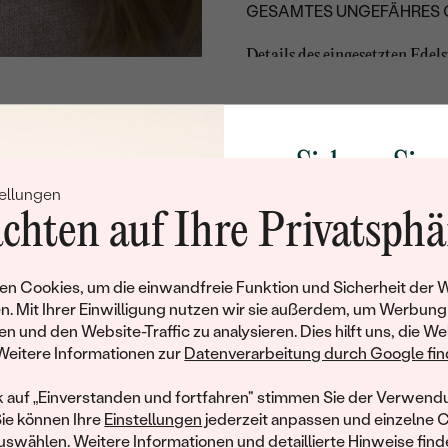
GESAMTES UNGEFÄHRES 
Details des eingesetzten Edels
TYP:
ANZAHL:
Sichern Sie 
KARATGEWICHT:
ellungen
ABMESSUNGEN:
Rabatt auf Ih
chten auf Ihre Privatsphä
REINHEIT:
Schmucks
FARBE:
Werden Sie Teil unse
n Cookies, um die einwandfreie Funktion und Sicherheit der 
FORM:
und entdecken Sie die W
n. Mit Ihrer Einwilligung nutzen wir sie außerdem, um Werbung
gefertigten Schmucks
HERKUNFT:
en und den Website-Traffic zu analysieren. Dies hilft uns, die We
hat dieses Schmuckstück bereits seinen Besitzer 
Willkommensgeschen
Weitere Informationen zur
Datenverarbeitung durch Google find
Ihnen umgehend einen 
ähnliche Produkte, die auf Sie warten. Wenn Sie über die Verfü
Ihren ersten Ein
informiert werden möchten, hinterlassen Sie uns bitte Ihre E-Mail
k auf „Einverstanden und fortfahren" stimmen Sie der Verwendu
Sie können Ihre
Einstellungen
jederzeit anpassen und einzelne 
swählen. Weitere Informationen und detaillierte Hinweise finde