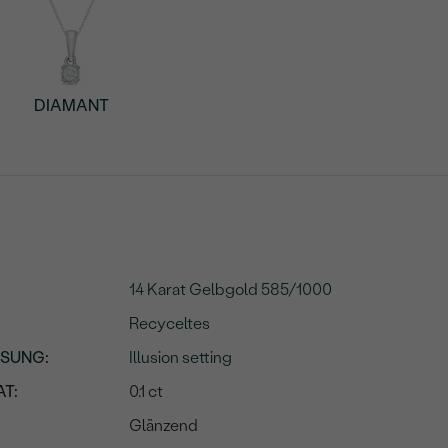
DIAMANT
14 Karat Gelbgold 585/1000
Recyceltes
SSUNG
:
Illusion setting
T:
0.1 ct
Glänzend