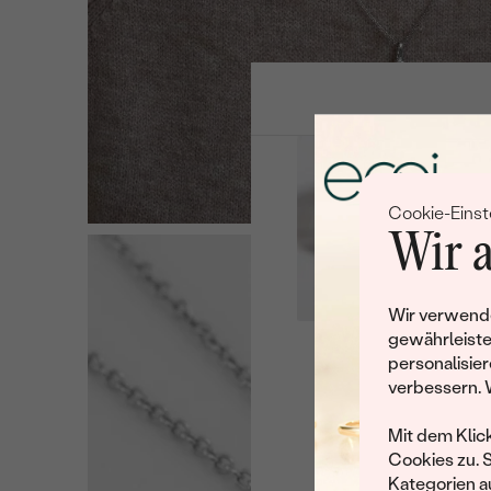
Cookie-Einst
Wir a
Wir verwende
gewährleiste
personalisier
Leider 
verbessern. 
Wir haben noch viele 
Mit dem Klic
Cookies zu. 
Kategorien au