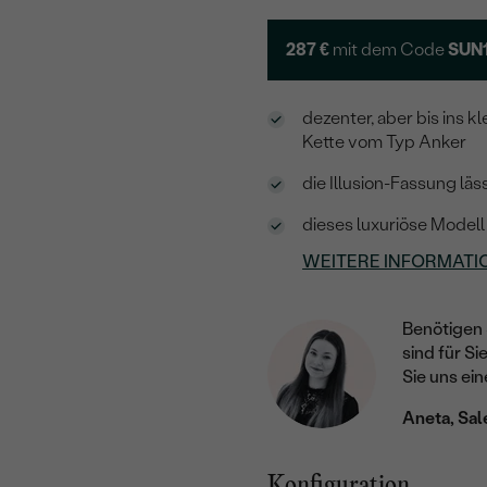
287 €
mit dem Code
SUN
dezenter, aber bis ins 
Kette vom Typ Anker
die Illusion-Fassung lä
dieses luxuriöse Modell 
WEITERE INFORMATI
Benötigen 
sind für Si
Sie uns ein
Aneta, Sal
Konfiguration