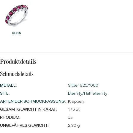
MIT SALT AND PEPPER DIAMANTEN
LUXURIÖSE
PREISWERTE
EDELSTEINSCHMUCK
Meistverkaufte
MIT EDELSTEIN
LUXURIÖSE
SCHMUCK MIT LAB GROWN
Eheringe
DIAMANTEN
NACH MATERIAL
RUBIN
GOLD
PERLENSCHMUCK
ANSCHAUEN
PLATIN
Produktdetails
NACH STYL
SILBER
Schmuckdetails
PERSONALISIERT
METALL
:
Silber 925/1000
STIL
:
SYMBOLISCH
Eternity/Half eternity
ARTEN DER SCHMUCKFASSUNG
:
Krappen
MINIMALISTISCH
GESAMTGEWICHT IN KARAT:
1.75 ct
RHODIUM:
Ja
NACH ANLASS
UNGEFÄHRES GEWICHT:
2.30 g