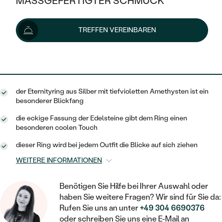
MASSGEFERTIGTER SCHMUCK
126 €
SILBER
MIT MEHREREN DIAMANTEN
NACH STYL
GOLD
AUSVERKAUF
AUSVERKAUF
Lieferoptionen
TREFFEN VEREINBAREN
PLATIN
KLASSISCH
HALO
SILBER
WENN SCHMUCK HILFT
NACH MATERIAL
MINIMALISTISCHE
113 €
mit dem Code
SUN10
.
DREI STEINE
PLATIN
NACH STYL
GOLD
NACH TYP
MEMOIRE
OHRSTECKER
VINTAGE
der Eternityring aus Silber mit tiefvioletten Amethysten ist ein
OHRRINGE
SILBER
NACH STYL
besonderer Blickfang
V-FORM
CREOLEN
IM SET
SOLITÄR
RINGE
die eckige Fassung der Edelsteine gibt dem Ring einen
PLATIN
besonderen coolen Touch
VINTAGE
MINIMALISTISCHE
AUSSERGEWÖHNLICH
ZUR GEBURT EINES KINDES
ANHÄNGER / KETTEN
dieser Ring wird bei jedem Outfit die Blicke auf sich ziehen
AUSSERGEWÖHNLICHE
NACH STYL
OHRHÄNGER
WEITERE INFORMATIONEN
PERSONALISIERT
ARMBÄNDER
GESTALTE EINEN RING
MEMOIRE
GEHÄMMERTE
SOLITÄR
WÄHLE EINEN RING
Benötigen Sie Hilfe bei Ihrer Auswahl oder
MIT STERNZEICHEN
SCHMUCKSET
haben Sie weitere Fragen? Wir sind für Sie da:
MINIMALISTISCHE
VON HAND GRAVIERTE
HERZ
Rufen Sie uns an unter
+49 304 6690376
DIAMANTEN ZUM EINFASSEN
MINIMALISTISCH
HERRENSCHMUCK
oder schreiben Sie uns eine E-Mail an