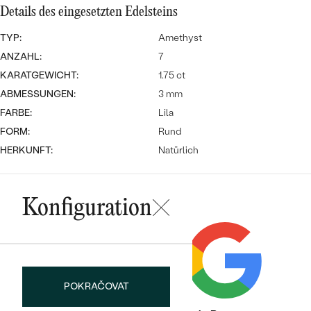
Meistverkaufte
NACH DER FARBE
Details des eingesetzten Edelsteins
Meistverkaufte
Ohrrinnge
TYP:
Amethyst
NACH DER FORM
Ringe
ANZAHL:
7
MASSGEFERTIGTER
Personalisierte
KARATGEWICHT:
1.75 ct
ABMESSUNGEN:
3 mm
ANSEHEN
DIAMANTEN
Halsketten
FARBE:
Lila
ANSEHEN
FORM:
Rund
HERKUNFT:
Natürlich
ANSEHEN
Wave Kollektion
Konfiguration
ANSEHEN
POKRAČOVAT