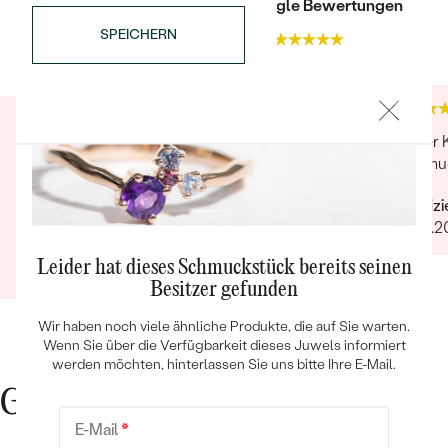
Trusted shop Bewertungen
Google Bewertungen
SPEICHERN
4.9
4.9
Super Produkt und Verarbeitung.
Guter 
Kundenservice sehr gut. Ich wurde persönlich
Schmuc
Bestseller
angerufen und man hat sich für die Bestellung
Verifiz
bedankt. Sehr freundlich, gerne wieder
10.04.
Verifizierter Kunde
Leider hat dieses Schmuckstück bereits seinen
08.09.2021
ANSEHEN
Besitzer gefunden
Wir haben noch viele ähnliche Produkte, die auf Sie warten.
Wenn Sie über die Verfügbarkeit dieses Juwels informiert
werden möchten, hinterlassen Sie uns bitte Ihre E-Mail.
Gute Gründe für Eppi
E-Mail
*