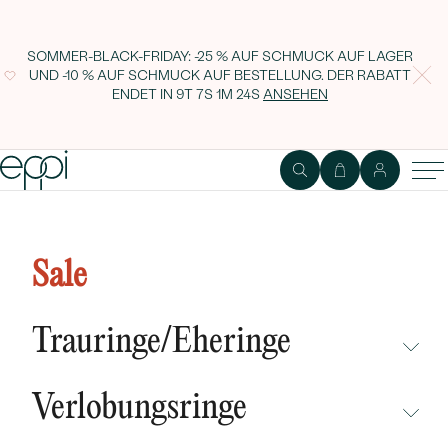
SOMMER-BLACK-FRIDAY: -25 % AUF SCHMUCK AUF LAGER
UND -10 % AUF SCHMUCK AUF BESTELLUNG. DER RABATT
ENDET IN
9T 7S 1M 23S
ANSEHEN
Memoryring mit Amethysten aus
Silber Lass
Sale
Trauringe/Eheringe
NICHT ÜBERSEHEN
Verlobungsringe
NEUHEITEN
NICHT ÜBERSEHEN